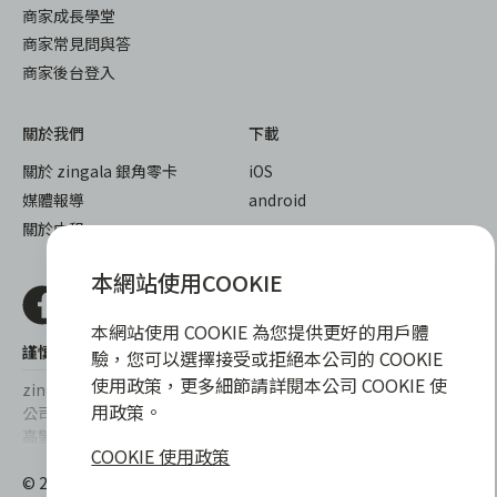
商家成長學堂
商家常見問與答
商家後台登入
關於我們
下載
關於 zingala 銀角零卡
iOS
媒體報導
android
關於中租
本網站使用COOKIE
本網站使用 COOKIE 為您提供更好的用戶體
謹慎衡量自身財務狀況，理性理財最安心
驗，您可以選擇接受或拒絕本公司的 COOKIE
使用政策，更多細節請詳閱本公司 COOKIE 使
zingala銀角零卡/仲信資融沒有代辦公司及代辦業務，也未與代辦
用政策。
公司合作，更不會要求您提供實體銀行提款卡或實體信用卡，請提
高警覺，勿受騙上當！
COOKIE 使用政策
提醒您，消費前請審慎評估財務狀況，理性理財最安心。總費用年
© 2022 仲信資融股份有限公司 Chailease Consumer Finance
百分率區間為0%~15.9%，實際費用率，仍以各合作商家提供之商