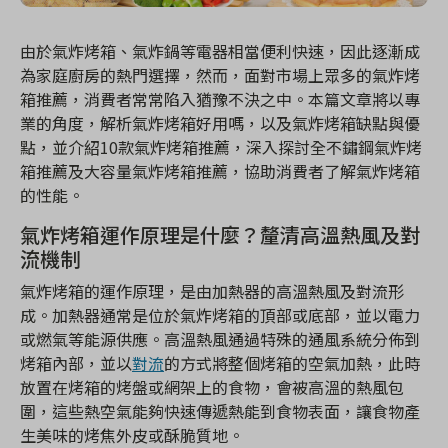
由於氣炸烤箱、氣炸鍋等電器相當便利快速，因此逐漸成
為家庭廚房的熱門選擇，然而，面對市場上眾多的氣炸烤
箱推薦，消費者常常陷入猶豫不決之中。本篇文章將以專
業的角度，解析氣炸烤箱好用嗎，以及氣炸烤箱缺點與優
點，並介紹10款氣炸烤箱推薦，深入探討全不鏽鋼氣炸烤
箱推薦及大容量氣炸烤箱推薦，協助消費者了解氣炸烤箱
的性能。
氣炸烤箱運作原理是什麼？釐清高溫熱風及對
流機制
氣炸烤箱的運作原理，是由加熱器的高溫熱風及對流形
成。加熱器通常是位於氣炸烤箱的頂部或底部，並以電力
或燃氣等能源供應。高溫熱風通過特殊的通風系統分佈到
烤箱內部，並以
對流
的方式將整個烤箱的空氣加熱，此時
放置在烤箱的烤盤或網架上的食物，會被高溫的熱風包
圍，這些熱空氣能夠快速傳遞熱能到食物表面，讓食物產
生美味的烤焦外皮或酥脆質地。