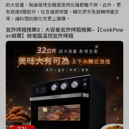
的大容量，無論是烤全雞還是烤比薩都難不倒。此外，更
有高達8種配件，包含搪瓷烤盤、轉叉把手及旋轉烤雞叉
等，讓料理的變化性更上層樓。
氣炸烤箱推薦8：大容量氣炸烤箱推薦–【CookPow
er鍋寶】微電腦溫控氣炸烤箱