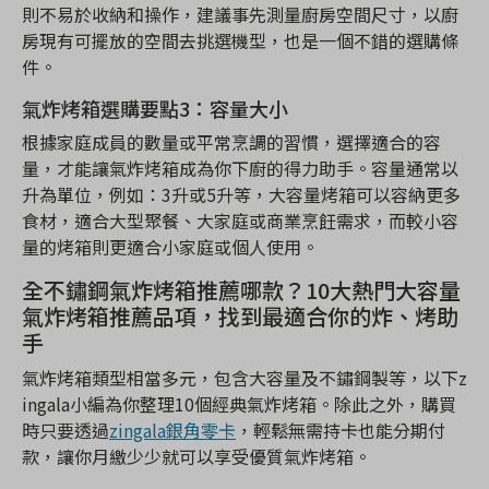
則不易於收納和操作，建議事先測量廚房空間尺寸，以廚
房現有可擺放的空間去挑選機型，也是一個不錯的選購條
件。
氣炸烤箱選購要點3：容量大小
根據家庭成員的數量或平常烹調的習慣，選擇適合的容
量，才能讓氣炸烤箱成為你下廚的得力助手。容量通常以
升為單位，例如：3升或5升等，大容量烤箱可以容納更多
食材，適合大型聚餐、大家庭或商業烹飪需求，而較小容
量的烤箱則更適合小家庭或個人使用。
全不鏽鋼氣炸烤箱推薦哪款？10大熱門大容量
氣炸烤箱推薦品項，找到最適合你的炸、烤助
手
氣炸烤箱類型相當多元，包含大容量及不鏽鋼製等，以下z
ingala小編為你整理10個經典氣炸烤箱。除此之外，購買
時只要透過
zingala銀角零卡
，輕鬆無需持卡也能分期付
款，讓你月繳少少就可以享受優質氣炸烤箱。