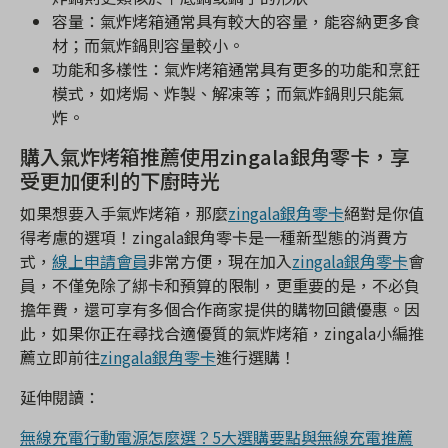
容量：氣炸烤箱通常具有較大的容量，能容納更多食
材；而氣炸鍋則容量較小。
功能和多樣性：氣炸烤箱通常具有更多的功能和烹飪
模式，如烤焗、炸製、解凍等；而氣炸鍋則只能氣
炸。
購入氣炸烤箱推薦使用zingala銀角零卡，享
受更加便利的下廚時光
如果想要入手氣炸烤箱，那麼
zingala銀角零卡
絕對是你值
得考慮的選項！zingala銀角零卡是一種新型態的消費方
式，
線上申請會員
非常方便，現在加入
zingala銀角零卡
會
員，不僅免除了綁卡和預算的限制，更重要的是，不必負
擔年費，還可享有多個合作商家提供的購物回饋優惠。因
此，如果你正在尋找合適優質的氣炸烤箱，zingala小編推
薦立即前往
zingala銀角零卡
進行選購！
延伸閱讀：
無線充電行動電源怎麼選？5大選購要點與無線充電推薦