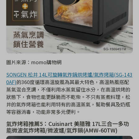
圖片來源：momo購物網
SONGEN 松井 14L可旋轉氣炸鍋烘烤爐/氣炸烤箱(SG-143
0AF)
的360度循環高溫旋風為其最大特色，高溫熱風搭配
蒸氣混合烹調，不僅利用水蒸氣留住水分，在高溫烘烤的
狀態下，食物也能更酥脆而不乾柴。不只有蒸煮料理，松
井的氣炸烤箱也能利用特有的高溫蒸氣，幫助餐具及奶瓶
等容器消毒，功能非常多元便利。
氣炸烤箱推薦5：Cuisinart 美膳雅 17L三合一多功
能微波氣炸烤箱/微波爐/氣炸鍋(AMW-60TW)