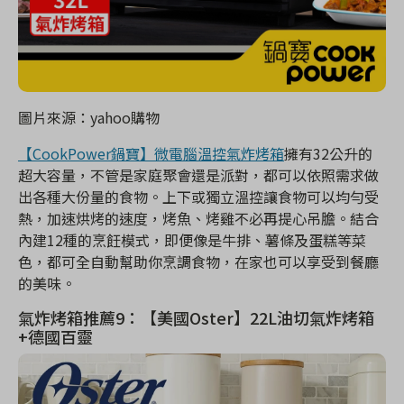
圖片來源：yahoo購物
【CookPower鍋寶】微電腦溫控氣炸烤箱
擁有32公升的
超大容量，不管是家庭聚會還是派對，都可以依照需求做
出各種大份量的食物。上下或獨立溫控讓食物可以均勻受
熱，加速烘烤的速度，烤魚、烤雞不必再提心吊膽。結合
內建12種的烹飪模式，即便像是牛排、薯條及蛋糕等菜
色，都可全自動幫助你烹調食物，在家也可以享受到餐廳
的美味。
氣炸烤箱推薦9：【美國Oster】22L油切氣炸烤箱
+德國百靈