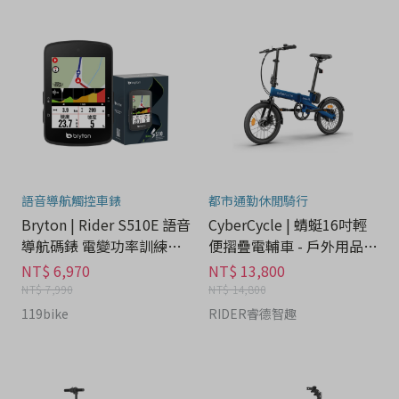
語音導航觸控車錶
都市通勤休閒騎行
Bryton | Rider S510E 語音
CyberCycle | 蜻蜓16吋輕
導航碼錶 電變功率訓練台 -
便摺疊電輔車 - 戶外用品分
運動器材分期
期
NT$ 6,970
NT$ 13,800
NT$ 7,990
NT$ 14,800
119bike
RIDER睿德智趣