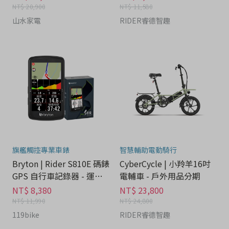
NT$ 20,900
NT$ 11,580
山水家電
RIDER睿德智趣
旗艦觸控專業車錶
智慧輔助電動騎行
Bryton | Rider S810E 碼錶
CyberCycle | 小羚羊16吋
GPS 自行車記錄器 - 運動
電輔車 - 戶外用品分期
器材分期
NT$ 8,380
NT$ 23,800
NT$ 11,990
NT$ 24,800
119bike
RIDER睿德智趣