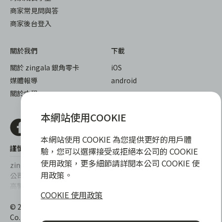
商家常見問與答
商家後台登入
關於我們
下載
關於 zingala 銀角零卡
iOS
媒體報導
android
關於中租
本網站使用COOKIE
本網站使用 COOKIE 為您提供更好的用戶體
謹慎衡量自身財務狀況，理性理財最安心
驗，您可以選擇接受或拒絕本公司的 COOKIE
使用政策，更多細節請詳閱本公司 COOKIE 使
zingala銀角零卡/仲信資融沒有代辦公司及代辦業務，也未與代辦
用政策。
公司合作，更不會要求您提供實體銀行提款卡或實體信用卡，請提
高警覺，勿受騙上當！
COOKIE 使用政策
提醒您，消費前請審慎評估財務狀況，理性理財最安心。總費用年
© 2022 仲信資融股份有限公司 Chailease Consumer Finance
百分率區間為0%~15.9%，實際費用率，仍以各合作商家提供之商
Co., Ltd. All Rights Reserved.
品或服務為準，且每一案件實際之年百分率仍視其個別產品及分期