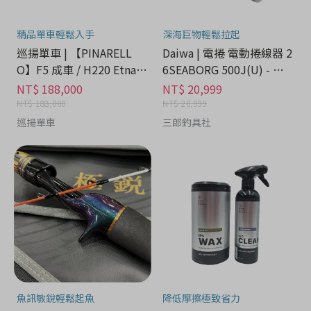
精品單車輕鬆入手
深海巨物輕鬆拉起
巡揚單車 | 【PINARELL
Daiwa | 電捲 電動捲線器 2
O】F5 成車 / H220 Etna B
6SEABORG 500J(U) - 運
lack Matt
動戶外分期
NT$ 188,000
NT$ 20,999
NT$ 188,000
NT$ 20,999
巡揚單車
三郎釣具社
魚訊敏銳輕鬆起魚
降低摩擦極致省力