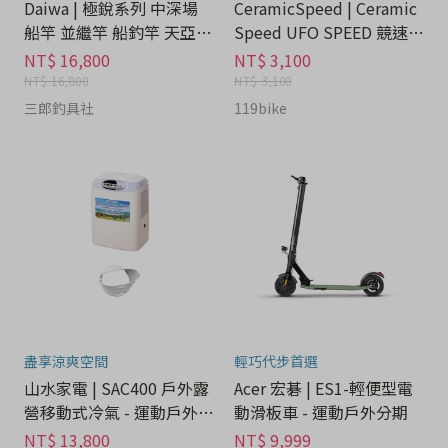
Daiwa | 極銳系列 中深場
CeramicSpeed | Ceramic
船竿 並繼竿 船釣竿 天亞白
Speed UFO SPEED 競速鏈
帶魚竿TENYA - 運動戶外
條蠟套裝組 - 運動戶外分期
NT$ 16,800
NT$ 3,100
分期
NT$ 16,800
NT$ 3,100
三郎釣具社
119bike
盡享涼爽空間
輕巧代步首選
山水家電 | SAC400 戶外露
Acer 宏碁 | ES1-輕便型電
營移動式冷氣 - 運動戶外分
動滑板車 - 運動戶外分期
期
NT$ 13,800
NT$ 9,999