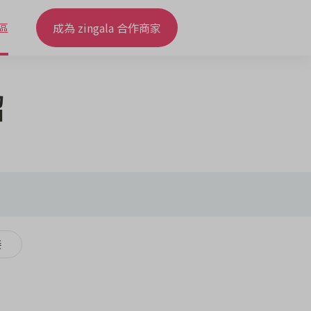
區
成為 zingala 合作商家
紹
接