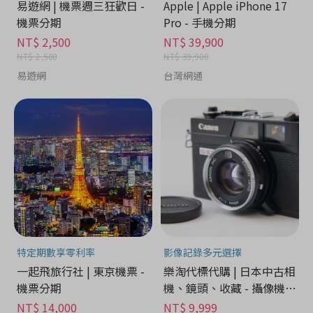
易遊網 | 機票週三狂歡日 -
Apple | Apple iPhone 17
機票分期
Pro - 手機分期
NT$ 2,500
NT$ 39,900
NT$ 2,500
NT$ 39,900
易遊網
台灣網通
特定期數享零利率
影像記錄多元選擇
一起飛旅行社 | 東京機票 -
樂淘代標代購 | 日本中古相
機票分期
機、鏡頭、收藏 - 攝像機分
期
NT$ 14,000
NT$ 9,999