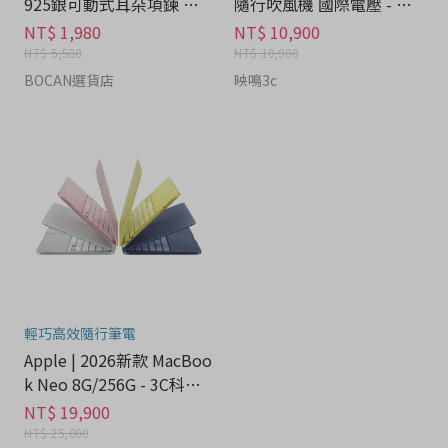
925銀可動式耳朵項鍊 禮
隨行吹風機 國際電壓 - 家
盒 - 流行潮牌分期
電分期
NT$ 1,980
NT$ 10,900
NT$ 5,580
NT$ 10,900
BOCAN選貨店
映鳴3c
輕巧高效隨行筆電
Apple | 2026新款 MacBoo
k Neo 8G/256G - 3C科技
分期
NT$ 19,900
NT$ 25,000