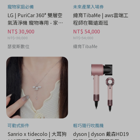
寵物家庭必備
未來產業入場券
LG | PuriCar 360° 雙層空
緯育TibaMe | aws雲端工
氣清淨機 寵物專用 - 家電
程師在職遠距班
分期
NT$ 30,900
NT$ 54,000
NT$ 36,800
NT$ 54,000
瑟斐斯數位
緯育TibaMe
可動式掛件
輕巧隨行吹風機
Sanrio x tidecolo | 大耳狗
dyson | dyson 戴森HD19