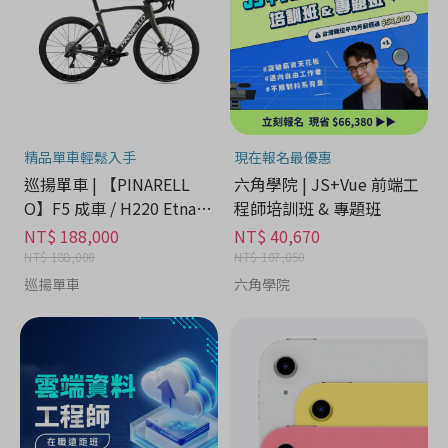
精品單車輕鬆入手
現在報名最優惠
巡揚單車 | 【PINARELL
六角學院 | JS+Vue 前端工
O】F5 成車 / H220 Etna B
程師培訓班 & 專題班
lack Matt
NT$ 188,000
NT$ 40,670
NT$ 188,000
NT$ 107,050
巡揚單車
六角學院