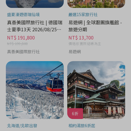
盛夏漫遊德瑞仙境
嚴選15家旅行社
真善美國際旅行社 | 德國瑞
易遊網 | 全球跟團旗艦館 -
士夏季13天 2026/08/25出
旅遊分期
發 - 住宿旅遊券分期
NT$ 191,800
NT$ 13,700
NT$ 199,800
價格依實際結帳為主
真善美國際旅行社
易遊網
6折
北海道/北歐出發
相約湯旅6折起