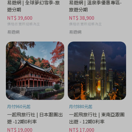
易遊網 | 全球夢幻雪季-旅
易遊網 | 溫泉季優惠專區-
遊分期
旅遊分期
NT$ 39,600
NT$ 38,900
價格依實際結帳為主
價格依實際結帳為主
易遊網
易遊網
月付960元起
月付880元起
一起飛旅行社 | 日本跟團出
一起飛旅行社 | 東南亞跟團
遊 -12期0利率
出遊 - 12期0利率
NT$ 19,000
NT$ 17,000