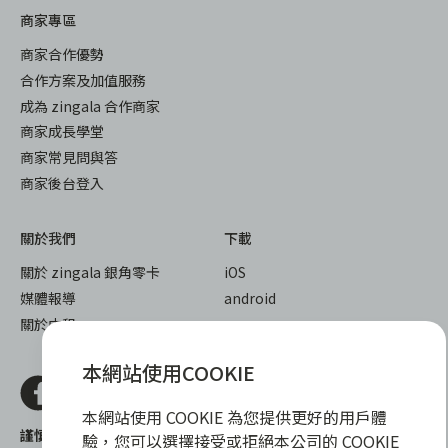
商家專區
商家合作優勢
合作方案及加值服務
成為 zingala 合作商家
商家成長學堂
商家常見問與答
商家後台登入
關於我們
下載
關於 zingala 銀角零卡
iOS
媒體報導
android
關於中租
本網站使用COOKIE
本網站使用 COOKIE 為您提供更好的用戶體
謹慎衡量自身財務狀況，理性理財最安心
驗，您可以選擇接受或拒絕本公司的 COOKIE