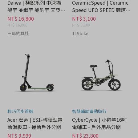
Daiwa | 極銳系列 中深場
CeramicSpeed | Ceramic
船竿 並繼竿 船釣竿 天亞白
Speed UFO SPEED 競速鏈
帶魚竿TENYA - 運動戶外
條蠟套裝組 - 運動戶外分期
NT$ 16,800
NT$ 3,100
分期
NT$ 16,800
NT$ 3,100
三郎釣具社
119bike
輕巧代步首選
智慧輔助電動騎行
Acer 宏碁 | ES1-輕便型電
CyberCycle | 小羚羊16吋
動滑板車 - 運動戶外分期
電輔車 - 戶外用品分期
NT$ 9,999
NT$ 23,800