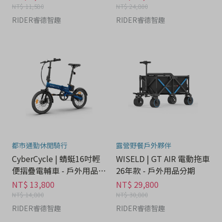
NT$ 11,580
NT$ 24,800
RIDER睿德智趣
RIDER睿德智趣
都市通勤休閒騎行
露營野餐戶外夥伴
CyberCycle | 蜻蜓16吋輕
WISELD | GT AIR 電動拖車
便摺疊電輔車 - 戶外用品分
26年款 - 戶外用品分期
期
NT$ 13,800
NT$ 29,800
NT$ 14,800
NT$ 30,800
RIDER睿德智趣
RIDER睿德智趣