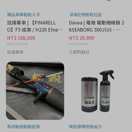
精品單車輕鬆入手
深海巨物輕鬆拉起
巡揚單車 | 【PINARELL
Daiwa | 電捲 電動捲線器 2
O】F5 成車 / H220 Etna B
6SEABORG 500J(U) - 運
lack Matt
動戶外分期
NT$ 188,000
NT$ 20,999
NT$ 188,000
NT$ 20,999
巡揚單車
三郎釣具社
魚訊敏銳輕鬆起魚
降低摩擦極致省力