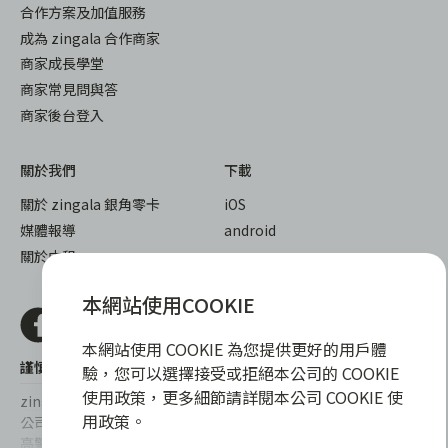
合作方案及加值服務
成為 zingala 合作商家
商家成長學堂
商家常見問與答
商家後台登入
關於我們
下載
關於 zingala 銀角零卡
iOS
媒體報導
android
關於中租
本網站使用COOKIE
本網站使用 COOKIE 為您提供更好的用戶體
謹慎衡量自身財務狀況，理性理財最安心
驗，您可以選擇接受或拒絕本公司的 COOKIE
使用政策，更多細節請詳閱本公司 COOKIE 使
zingala銀角零卡/仲信資融沒有代辦公司及代辦業務，也未與代辦
用政策。
公司合作，更不會要求您提供實體銀行提款卡或實體信用卡，請提
高警覺，勿受騙上當！