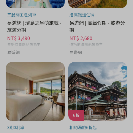
三麗鷗主題列車
搭高鐵送住宿
易遊網 | 環島之星萌旅號 -
易遊網 | 高鐵假期 - 旅遊分
旅遊分期
期
NT$ 3,490
NT$ 2,680
價格依實際結帳為主
價格依實際結帳為主
易遊網
易遊網
6折
3期0利率
相約湯旅6折起