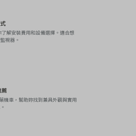
方式
助你了解安裝費用和設備選擇。適合想
選監視器。
推薦
a山葉機車，幫助妳找到兼具外觀與實用
車。