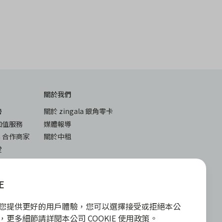
關於我們
勢
關於 zingala 銀角零卡
加值服務
媒體報導
la 合作商家
關於中租
堂
與答
下載
入
iOS
E
android
E 為您提供更好的用戶體驗，您可以選擇接受或拒絕本公
政策，更多細節請詳閱本公司 COOKIE 使用政策。