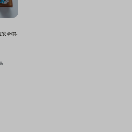
全罩安全帽-
品