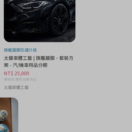
旗艦鍍膜防護升級
太鍍車體工藝 | 旗艦鍍膜•套裝方
案 - 汽/機車用品分期
NT$ 25,000
價格依實際結帳為主
太鍍車體工藝