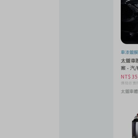
車漆鍍膜
太鍍車體
案 - 
NT$ 35
價格依實
太鍍車體