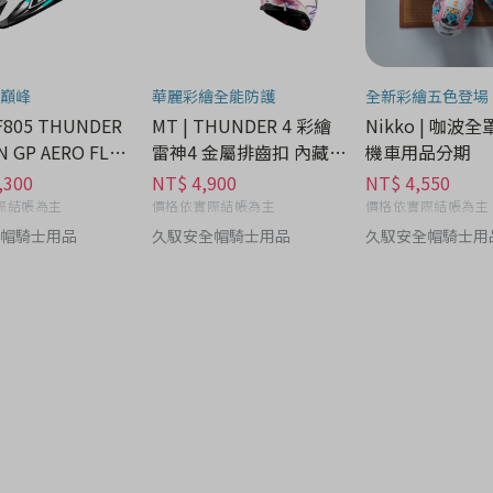
巔峰
華麗彩繪全能防護
全新彩繪五色登場
FF805 THUNDER
MT | THUNDER 4 彩繪
Nikko | 咖波
 GP AERO FLAS
雷神4 金屬排齒扣 內藏墨
機車用品分期
機
鏡 - 汽/機車用品分期
,300
NT$ 4,900
NT$ 4,550
際結帳為主
價格依實際結帳為主
價格依實際結帳為主
帽騎士用品
久馭安全帽騎士用品
久馭安全帽騎士用