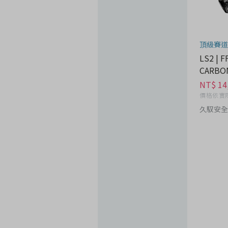
頂級賽道
LS2 | 
CARBON
H - 汽/
NT$ 14
價格依實
久馭安全