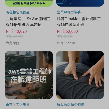
現在報名最優惠
企業AI轉型推手
六角學院 | JS+Vue 前端工
緯育TibaMe | 雲端資料工
程師培訓班 & 專題班
程師在職遠距班
NT$ 40,670
NT$ 52,000
NT$ 107,050
NT$ 52,000
六角學院
緯育TibaMe
未來產業入場券
解壓放鬆精準修復