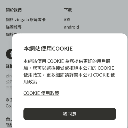
關於我們
下載
關於 zingala 銀角零卡
iOS
媒體報導
android
關於中租
本網站使用COOKIE
本網站使用 COOKIE 為您提供更好的用戶體
謹慎衡量自身財務狀況，理性理財最安心
驗，您可以選擇接受或拒絕本公司的 COOKIE
使用政策，更多細節請詳閱本公司 COOKIE 使
zingala銀角零卡/仲信資融沒有代辦公司及代辦業務，也未與代辦
用政策。
公司合作，更不會要求您提供實體銀行提款卡或實體信用卡，請提
高警覺，勿受騙上當！
COOKIE 使用政策
提醒您，消費前請審慎評估財務狀況，理性理財最安心。總費用年
© 2022 仲信資融股份有限公司 Chailease Consumer Finance
百分率區間為0%~15.9%，實際費用率，仍以各合作商家提供之商
Co., Ltd. All Rights Reserved.
品或服務為準，且每一案件實際之年百分率仍視其個別產品及分期
我同意
往來條件而有所不同，總費用年百分率不等於分期費用率。
台北市內湖區內湖路一段392號6F
隱私權保護政策
|
消費爭議處理
|
客服電話
:
0800-888-865