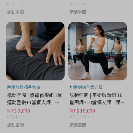
NT$ 11,200
NT$ 42,000
諧動空間
諧動空間
解壓放鬆精準修復
均衡鍛鍊全面升級
諧動空間 | 痠痛修復組 1堂
諧動空間 | 平衡啟動組 10
運動整復+1堂個人課 - 課
堂團課+10堂個人課 - 課程
程學習分期
學習分期
NT$ 3,000
NT$ 18,000
NT$ 4,200
NT$ 22,000
諧動空間
諧動空間