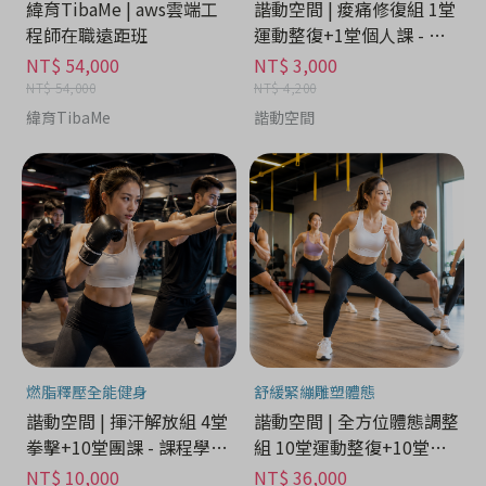
緯育TibaMe | aws雲端工
諧動空間 | 痠痛修復組 1堂
程師在職遠距班
運動整復+1堂個人課 - 課
程學習分期
NT$ 54,000
NT$ 3,000
NT$ 54,000
NT$ 4,200
緯育TibaMe
諧動空間
燃脂釋壓全能健身
舒緩緊繃雕塑體態
諧動空間 | 揮汗解放組 4堂
諧動空間 | 全方位體態調整
拳擊+10堂團課 - 課程學習
組 10堂運動整復+10堂個
分期
人課 - 課程學習分期
NT$ 10,000
NT$ 36,000