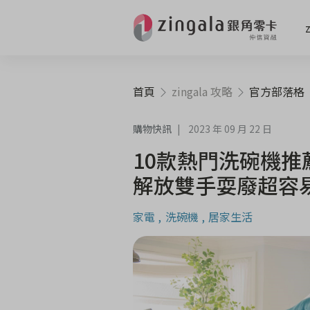
首頁
zingala 攻略
官方部落格
購物快訊
2023 年 09 月 22 日
10款熱門洗碗機
解放雙手耍廢超容
家電
洗碗機
居家生活