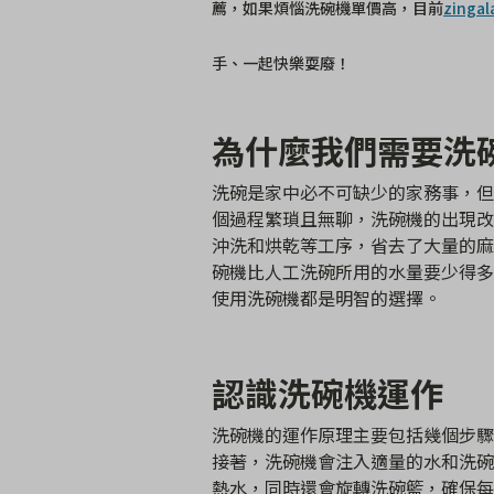
薦，如果煩惱洗碗機單價高，目前
zin
手、一起快樂耍廢！
為什麼我們需要洗
洗碗是家中必不可缺少的家務事，但
個過程繁瑣且無聊，洗碗機的出現改
沖洗和烘乾等工序，省去了大量的麻
碗機比人工洗碗所用的水量要少得多
使用洗碗機都是明智的選擇。
認識洗碗機運作
洗碗機的運作原理主要包括幾個步驟
接著，洗碗機會注入適量的水和洗碗
熱水，同時還會旋轉洗碗籃，確保每