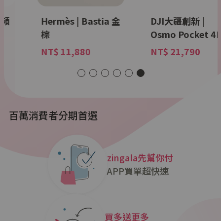
變頻
Hermès | Bastia 金
DJI大疆創新 |
棕
Osmo Pocket 4
NT$ 11,880
NT$ 21,790
百萬消費者分期首選
zingala先幫你付
APP買單超快速
買多送更多