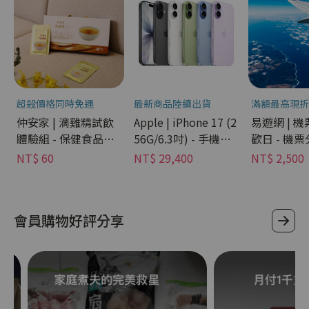
超殺價格同時免運
最新商品陸續出貨
滿額最高現折
仲安家 | 滴雞精試飲
Apple | iPhone 17 (2
易遊網 | 
體驗組 - 保健食品分
56G/6.3吋) - 手機分
歡日 - 機
期
期
NT$ 60
NT$ 29,400
NT$ 2,500
會員購物好評分享