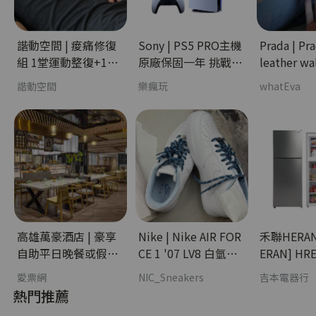
諧動空間 | 痠痛修復
Sony | PS5 PRO主機
Prada | Pr
組 1堂運動整復+1堂
原廠保固一年 挑戰銀
leather wa
個人課 - 課程學習分
卡最低價 樹林區歡迎
時尚分期
諧動空間
樂瘋玩
whatEva
期
自取 - 3C科技分期
高雄萬豪酒店 | 豪享
Nike | Nike AIR FOR
禾聯HERAN | [
自助平日晚餐或假日
CE 1 '07 LV8 白氫藍
ERAN] HR
午餐－四張一套 - 娛
冰藍 - 流行潮牌分期
變頻雙門窄
愛票網
NIC_Sneakers
吉本電器行
樂休閒分期
- 家電分期
熱門推薦