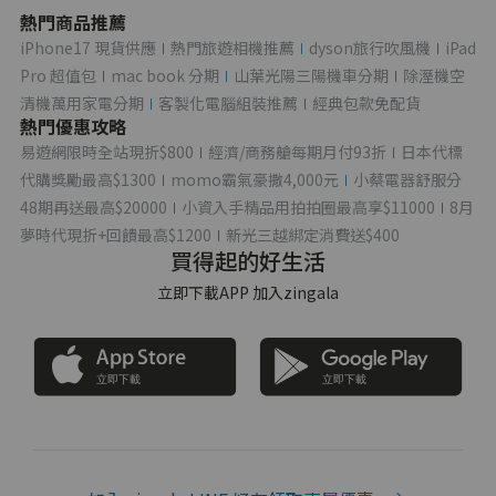
熱門商品推薦
iPhone17 現貨供應
熱門旅遊相機推薦
dyson旅行吹風機
iPad
Pro 超值包
mac book 分期
山葉光陽三陽機車分期
除溼機空
清機萬用家電分期
客製化電腦組裝推薦
經典包款免配貨
熱門優惠攻略
易遊網限時全站現折$800
經濟/商務艙每期月付93折
日本代標
代購獎勵最高$1300
momo霸氣豪撒4,000元
小蔡電器舒服分
48期再送最高$20000
小資入手精品用拍拍圈最高享$11000
8月
夢時代現折+回饋最高$1200
新光三越綁定消費送$400
買得起的好生活
立即下載APP 加入zingala