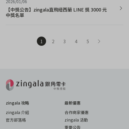
2026/01/06
【中獎公告】zingala直飛紐西蘭 LINE 獎 3000 元
中獎名單
1
2
3
4
5
zingala 攻略
最新優惠
zingala 介紹
合作商家優惠
官方部落格
zingala 活動
重要公告