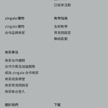
已結束活動
zingala 購物
教學指南
zingala 購物
全部教學
合作品牌商家
常見問與答
聯絡客服
商家專區
商家合作優勢
合作方案及加值服務
成為 zingala 合作商家
商家成長學堂
商家常見問與答
商家後台登入
關於我們
下載