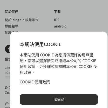
關於我們
下載
關於 zingala 銀角零卡
iOS
媒體報導
android
關於中租
本網站使用COOKIE
本網站使用 COOKIE 為您提供更好的用戶體
謹慎衡量自身財務狀況，理性理財最安心
驗，您可以選擇接受或拒絕本公司的 COOKIE
使用政策，更多細節請詳閱本公司 COOKIE 使
zingala銀角零卡/仲信資融沒有代辦公司及代辦業務，也未與代辦
用政策。
公司合作，更不會要求您提供實體銀行提款卡或實體信用卡，請提
高警覺，勿受騙上當！
COOKIE 使用政策
提醒您，消費前請審慎評估財務狀況，理性理財最安心。總費用年
© 2022 仲信資融股份有限公司 Chailease Consumer Finance
百分率區間為0%~15.9%，實際費用率，仍以各合作商家提供之商
Co., Ltd. All Rights Reserved.
品或服務為準，且每一案件實際之年百分率仍視其個別產品及分期
我同意
往來條件而有所不同，總費用年百分率不等於分期費用率。
台北市內湖區內湖路一段392號6F