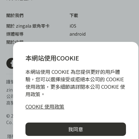
關於我們
下載
關於 zingala 銀角零卡
iOS
媒體報導
android
關於中租
本網站使用COOKIE
本網站使用 COOKIE 為您提供更好的用戶體
驗，您可以選擇接受或拒絕本公司的 COOKIE
謹慎衡量自身財務信用狀況，不要過度消費
使用政策，更多細節請詳閱本公司 COOKIE 使
zingala銀角零卡/仲信資融沒有代辦公司及代辦業務，也未與代辦
用政策。
公司合作，更不會要求您提供實體銀行提款卡或實體信用卡，請提
高警覺，勿受騙上當！
COOKIE 使用政策
© 2022 仲信資融股份有限公司 Chailease Consumer Finance
Co., Ltd. All Rights Reserved.
我同意
隱私權保護政策
|
消費爭議處理
|
客服電話
:
0809-091-998