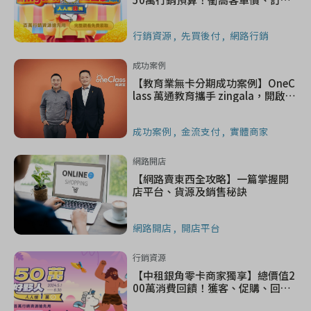
就用這檔活動㊙
行銷資源
先買後付
網路行銷
成功案例
【教育業無卡分期成功案例】OneC
lass 萬通教育攜手 zingala，開啟先
買後付新未來
成功案例
金流支付
實體商家
網路開店
【網路賣東西全攻略】一篇掌握開
店平台、貨源及銷售秘訣
網路開店
開店平台
行銷資源
【中租銀角零卡商家獨享】總價值2
00萬消費回饋！獲客、促購、回購
一手包辦