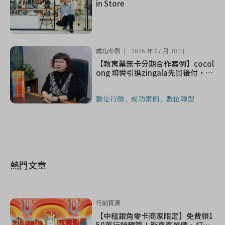
in Store
成功案例
2026 年 07 月 30 日
【教育業無卡分期合作案例】cocol
ong 堉舜引進zingala先買後付，輕
鬆開啟圖像英文學習
數位行銷
成功案例
數位轉型
熱門文章
行銷資源
【中租銀角零卡商家限定】免費領1
50萬行銷預算！衝高客單價、訂單