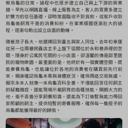
察烏龜的日常，過程中也逐步建立自己與上下游的商業
鏈。早先以網路直播、線上販售為主，客人的買賣多建立
於雙方的信任基礎，卻時常面臨收不到貨款，或客戶收到
烏龜後飼育不善的消費糾紛。在事業版圖逐漸壯大的過
程，逐漸勾勒出設立店面的動機。
隨著孩子長大，他選擇回到臺北與家人同住，去年初幸運
從另一位兩棲爬蟲店主手上盤下這間位於永和巷弄裡的空
間。隱身於公寓民宅間的小小店面，卻溫馨的像是鄰里居
民的寵物樂園。最重要的是，他終於有一個實體空間，既
能豢養烏龜，也能讓位於各地的消費者在購買前先行前
來，親身確認烏龜本尊與身體狀況，確保兩造交易無虞。
賴宗永本人就像一本烏龜百科全書，不僅能回答任何飼主
的疑難雜症，還能現場示範飼育的各種技能。開朗大方的
他，毫不吝嗇分享飼養知識，還能為下訂後暫無能力帶回
家照顧的飼主，提供短暫的寄養服務，確保每一隻經手的
烏龜都能獲得最好的歸宿。