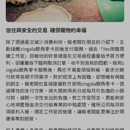
信任與安全的交易 確保寵物的幸福
除了透過面交減少消費糾紛，賴老闆在朋友的介紹下，主
動接觸
zingala
銀角零卡的後支付服務，過去「
Yes
爬寵兩
棲工作室」因著他的好意總是在交易過程盡量給予買方便
利，卻屢屢吞下臨時取消訂單、收不到貨款的悶虧。啟用
z
ingala
銀角零卡服務後，再也不需要煩惱賒帳、要求分期
付款等各類不同需求。對於經濟上有困難，卻想擁有萌寵
的飼主，賴老闆也直接建議對方使用
zingala
銀角零卡，透
過彈性的支付方案，將大額款項拆分成每月可負擔的小額
付款，減輕一次性支出的負擔。對工作室而言，更能夠安
心地將整個金流交付給專業的中租處理，確保公司每月款
項順利入帳，穩定工作室的營運，讓賴老闆能更專注於兩
棲事業的經營。
投入產業十多年來，賴老闆始終認為，烏龜雖不似貓狗類