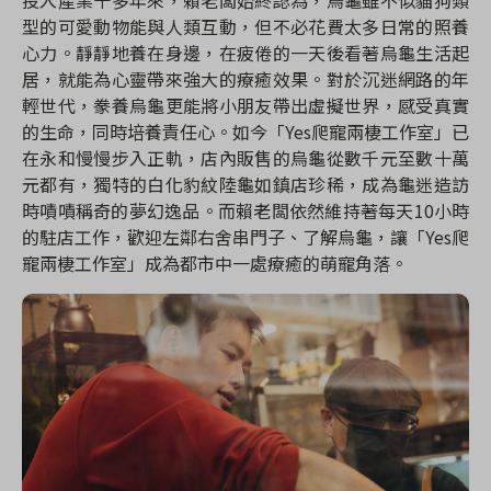
型的可愛動物能與人類互動，但不必花費太多日常的照養
心力。靜靜地養在身邊，在疲倦的一天後看著烏龜生活起
居，就能為心靈帶來強大的療癒效果。對於沉迷網路的年
輕世代，豢養烏龜更能將小朋友帶出虛擬世界，感受真實
的生命，同時培養責任心。如今「
Yes
爬寵兩棲工作室」已
在永和慢慢步入正軌，店內販售的烏龜從數千元至數十萬
元都有，獨特的白化豹紋陸龜如鎮店珍稀，成為龜迷造訪
時嘖嘖稱奇的夢幻逸品。而賴老闆依然維持著每天
10
小時
的駐店工作，歡迎左鄰右舍串門子、了解烏龜，讓「
Yes
爬
寵兩棲工作室」成為都市中一處療癒的萌寵角落。