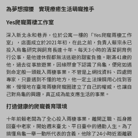
為夢想撐腰
實現療癒生活
萌寵推手
Yes
爬寵兩棲工作室
深入新北永和巷弄，位於公寓一樓的「
Yes
爬寵兩棲工作
室」，店面成立於
2021
年初，在此之前，負責人賴宗永已
投入烏龜研究與飼育長達十年。每天
3
小時的清潔飼育例
行公事，是他連休假都無法逃避的甜蜜負擔。剛滿
41
歲的
他，過去從事旅遊業，因緣際會下認識了烏龜，便宛如遇
到命定般一頭栽入兩棲事業，不管是上網找資料、四處問
專家，只要遇到不懂的地方，他一定土法煉鋼用心找到答
案，慢慢地在臺灣兩棲爬寵圈建立了自己的權威，也讓自
己對烏龜的興趣，真正成為能支應生活的事業。
打造健康的爬寵養育環境
十年前賴老闆為了全心投入兩棲事業，離開正職、孤身搬
回臺中老家，開始週末臺北、平日臺中的通勤人生。為了
搞懂烏龜一舉一動所代表的含義，他除了
24
小時近距離觀