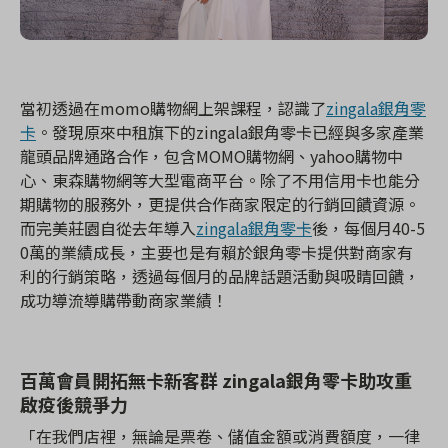
當初透過在momo購物網上架課程，認識了
zingala銀角零
卡
。發現原來中租旗下的zingala銀角零卡已經與多家產業
龍頭品牌通路合作，包含MOMO購物網、yahoo購物中
心、東森購物網等大型電商平台。除了不用信用卡也能分
期購物的服務外，更提供合作商家限定的行銷回饋資源。
而完美莊園自從去年導入
zingala銀角零卡
後，每個月40-5
0萬的業績成長，主要也是有賴於銀角零卡提供對商家有
利的行銷策略，透過每個月的品牌話題活動與吸睛回饋，
成功導流導購帶動商家業績！
百萬會員開拓無卡新客群 zingala銀角零卡助攻重
啟疫後競爭力
「在我們店裡，無論是票卷、儲值金額或消費額度，一律