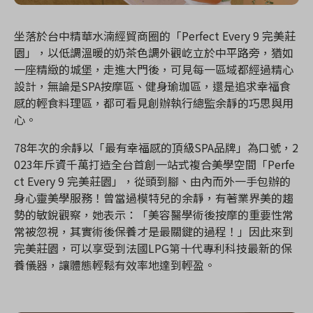
坐落於台中精華水湳經貿商圈的「Perfect Every 9 完美莊
園」，以低調溫暖的奶茶色調外觀屹立於中平路旁，猶如
一座精緻的城堡，走進大門後，可見每一區域都經過精心
設計，無論是SPA按摩區、健身瑜珈區，還是追求幸福食
感的輕食料理區，都可看見創辦執行總監余靜的巧思與用
心。
78年次的余靜以「最有幸福感的頂級SPA品牌」為口號，2
023年斥資千萬打造全台首創一站式複合美學空間「Perfe
ct Every 9 完美莊園」，從頭到腳、由內而外一手包辦的
身心靈美學服務！曾當過模特兒的余靜，有著業界美的趨
勢的敏銳觀察，她表示：「美容醫學術後按摩的重要性常
常被忽視，其實術後保養才是最關鍵的過程！」因此來到
完美莊園，可以享受到法國LPG第十代專利科技最新的保
養儀器，讓體態輕鬆有效率地達到輕盈。