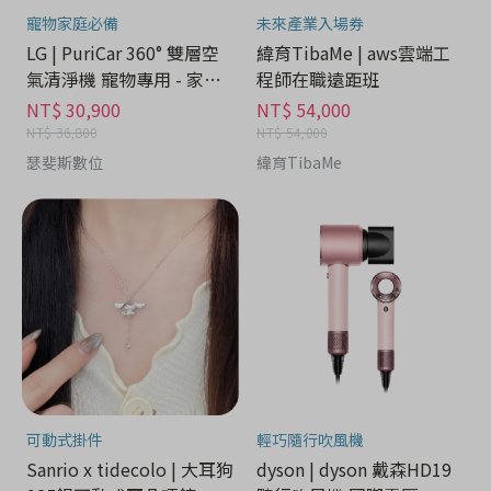
寵物家庭必備
未來產業入場券
LG | PuriCar 360° 雙層空
緯育TibaMe | aws雲端工
氣清淨機 寵物專用 - 家電
程師在職遠距班
分期
NT$ 30,900
NT$ 54,000
NT$ 36,800
NT$ 54,000
瑟斐斯數位
緯育TibaMe
可動式掛件
輕巧隨行吹風機
Sanrio x tidecolo | 大耳狗
dyson | dyson 戴森HD19