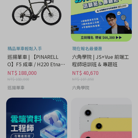
精品單車輕鬆入手
現在報名最優惠
巡揚單車 | 【PINARELL
六角學院 | JS+Vue 前端工
O】F5 成車 / H220 Etna B
程師培訓班 & 專題班
lack Matt
NT$ 188,000
NT$ 40,670
NT$ 188,000
NT$ 107,050
巡揚單車
六角學院