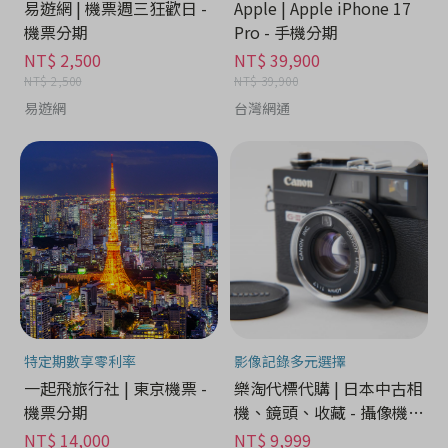
易遊網 | 機票週三狂歡日 -
Apple | Apple iPhone 17
機票分期
Pro - 手機分期
NT$ 2,500
NT$ 39,900
NT$ 2,500
NT$ 39,900
易遊網
台灣網通
特定期數享零利率
影像記錄多元選擇
一起飛旅行社 | 東京機票 -
樂淘代標代購 | 日本中古相
機票分期
機、鏡頭、收藏 - 攝像機分
期
NT$ 14,000
NT$ 9,999