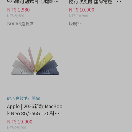
925銀可動式耳朵項鍊 禮
隨行吹風機 國際電壓 - 家
盒 - 流行潮牌分期
電分期
NT$ 1,980
NT$ 10,900
NT$ 5,580
NT$ 10,900
BOCAN選貨店
映鳴3c
輕巧高效隨行筆電
Apple | 2026新款 MacBoo
k Neo 8G/256G - 3C科技
分期
NT$ 19,900
NT$ 25,000