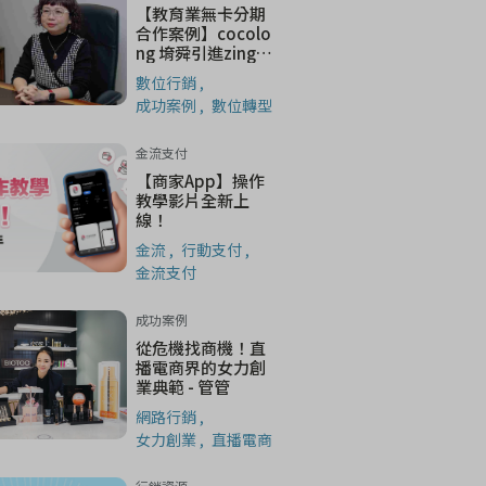
【教育業無卡分期
合作案例】cocolo
ng 堉舜引進zingal
a先買後付，輕鬆開
數位行銷
啟圖像英文學習
成功案例
數位轉型
金流支付
【商家App】操作
教學影片全新上
線！
金流
行動支付
金流支付
成功案例
從危機找商機！直
播電商界的女力創
業典範 - 管管
網路行銷
女力創業
直播電商