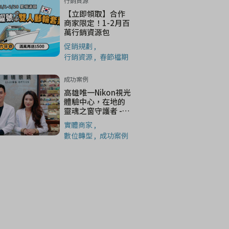
行銷資源
【立即領取】合作
商家限定！1-2月百
萬行銷資源包
促銷規劃
行銷資源
春節檔期
成功案例
高雄唯一Nikon視光
體驗中心，在地的
靈魂之窗守護者 -
麗睛眼鏡
實體商家
數位轉型
成功案例