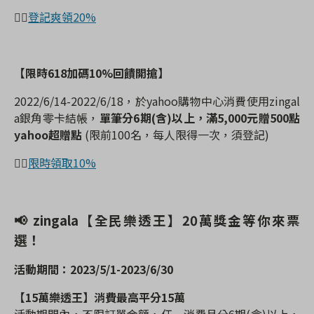
👉🏻
登記爽領20%
【限時
618
加碼
10%
回饋開搶】
2022/6/14-2022/6/18
，於
yahoo
購物中心消費使用
zingal
a
銀角零卡結帳，
單筆分
6
期
(
含
)
以上，滿
5,000
元贈
500
點
yahoo
超贈點
(
限前
100
名，每人限得一次，須登記
)
👉🏻
限時領取10%
📢
zingala
【全民樂透王】
20
萬獎金等你來票
選！
活動期間：
2023/5/1-2023/6/30
【
15
萬樂透王】消費最高平分
15
萬