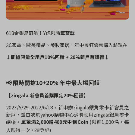
618
金銀島奇航！
Y
虎限時奪寶戰
3C
家電、歐美精品、美妝家居，年中最狂優惠購入趁現在
↓開搶限量全用戶
10%
回饋
+ 20%
新戶首購禮↓
📢
限時開搶
10+20%
年中最大檔回饋
【
zingala
新會員首購限定
20%
回饋】
2023/5/29-2022/6/18
，新申辦
zingala
銀角零卡新會員之
新戶，並首次於
yahoo
購物中心消費使用
zingala
銀角零卡
結帳，
單筆滿
2,000
贈
400
元中租
Coin
(
限前
1,000
名，每
人限得一次，須登記
)