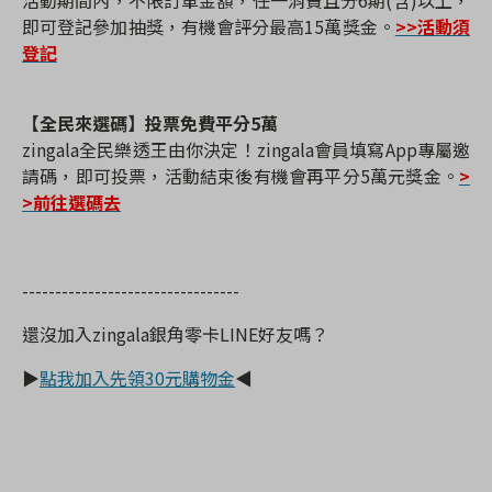
活動期間內，不限訂單金額，任一消費且分
6
期
(
含
)
以上，
即可登記參加抽獎，有機會評分最高
15
萬獎金。
>>
活動須
登記
【全民來選碼】投票免費平分
5
萬
zingala
全民樂透王由你決定！
zingala
會員填寫
App
專屬邀
請碼，即可投票，活動結束後有機會再平分
5
萬元獎金。
>
>
前往選碼去
---------------------------------
還沒加入
zingala
銀角零卡
LINE
好友嗎？
▶
點我加入先領30元購物金
◀