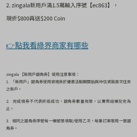
2. zingala
新用戶滿
1.5
萬輸入序號【
ec863
】，
現折
$800
再送
$200 Coin
👉點我看綠界商家有哪些
zingala
【新用戶銀角券】使用注意事項：
1.
「新用戶」銀角券使用資格係於優惠活動期間始與仲信資融首次往來
之新戶。
2.
完成領券不代表折抵成功，銀角券數量有限，以實際結帳兌完為
止。
3.
相同之銀角券序號每一帳號限領取
/
使用乙次，
每筆訂單限用一張銀
角券。