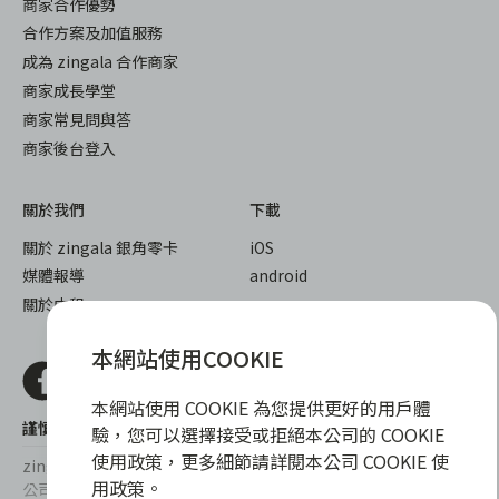
商家合作優勢
合作方案及加值服務
成為 zingala 合作商家
商家成長學堂
商家常見問與答
商家後台登入
關於我們
下載
關於 zingala 銀角零卡
iOS
媒體報導
android
關於中租
本網站使用COOKIE
本網站使用 COOKIE 為您提供更好的用戶體
謹慎衡量自身財務狀況，理性理財最安心
驗，您可以選擇接受或拒絕本公司的 COOKIE
使用政策，更多細節請詳閱本公司 COOKIE 使
zingala銀角零卡/仲信資融沒有代辦公司及代辦業務，也未與代辦
用政策。
公司合作，更不會要求您提供實體銀行提款卡或實體信用卡，請提