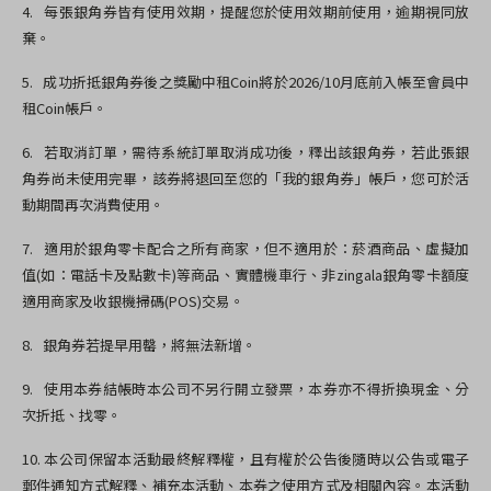
4.
每張銀角券皆有使用效期，提醒您於使用效期前使用，逾期視同放
棄。
5. 成功折抵銀角券後之獎勵中租Coin將於2026/10月底前入帳至會員中
租Coin帳戶
。
6.
若取消訂單，需待系統訂單取消成功後，釋出該銀角券，若此張銀
角券尚未使用完畢，該券將退回至您的「我的銀角券」帳戶，您可於活
動期間再次消費使用。
7.
適用於銀角零卡配合之所有商家，但不適用於：菸酒商品、虛擬加
值
(
如：電話卡及點數卡
)
等商品、實體機車行、非
zingala
銀角零卡額度
適用商家及收銀機掃碼
(POS)
交易。
8.
銀角券若提早用罄，將無法新增。
9.
使用本券結帳時本公司不另行開立發票，本券亦不得折換現金、分
次折抵、找零。
10.
本公司保留本活動最終解釋權，且有權於公告後隨時以公告或電子
郵件通知方式解釋、補充本活動、本券之使用方式及相關內容。本活動