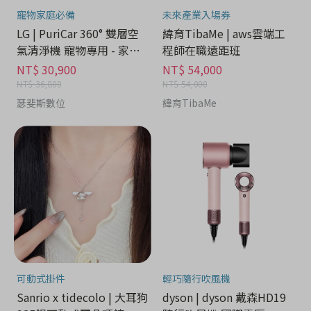
寵物家庭必備
未來產業入場券
LG | PuriCar 360° 雙層空
緯育TibaMe | aws雲端工
氣清淨機 寵物專用 - 家電
程師在職遠距班
分期
NT$ 30,900
NT$ 54,000
NT$ 36,800
NT$ 54,000
瑟斐斯數位
緯育TibaMe
可動式掛件
輕巧隨行吹風機
Sanrio x tidecolo | 大耳狗
dyson | dyson 戴森HD19