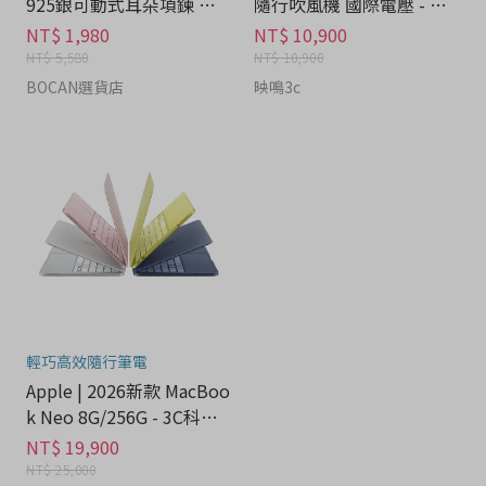
925銀可動式耳朵項鍊 禮
隨行吹風機 國際電壓 - 家
盒 - 流行潮牌分期
電分期
NT$ 1,980
NT$ 10,900
NT$ 5,580
NT$ 10,900
BOCAN選貨店
映鳴3c
輕巧高效隨行筆電
Apple | 2026新款 MacBoo
k Neo 8G/256G - 3C科技
分期
NT$ 19,900
NT$ 25,000