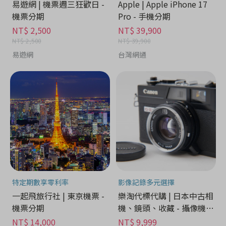
易遊網 | 機票週三狂歡日 -
Apple | Apple iPhone 17
機票分期
Pro - 手機分期
NT$ 2,500
NT$ 39,900
NT$ 2,500
NT$ 39,900
易遊網
台灣網通
特定期數享零利率
影像記錄多元選擇
一起飛旅行社 | 東京機票 -
樂淘代標代購 | 日本中古相
機票分期
機、鏡頭、收藏 - 攝像機分
期
NT$ 14,000
NT$ 9,999