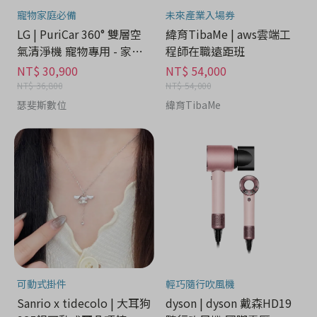
寵物家庭必備
未來產業入場券
LG | PuriCar 360° 雙層空
緯育TibaMe | aws雲端工
氣清淨機 寵物專用 - 家電
程師在職遠距班
分期
NT$ 30,900
NT$ 54,000
NT$ 36,800
NT$ 54,000
瑟斐斯數位
緯育TibaMe
可動式掛件
輕巧隨行吹風機
Sanrio x tidecolo | 大耳狗
dyson | dyson 戴森HD19