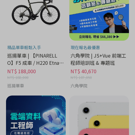
精品單車輕鬆入手
現在報名最優惠
巡揚單車 | 【PINARELL
六角學院 | JS+Vue 前端工
O】F5 成車 / H220 Etna B
程師培訓班 & 專題班
lack Matt
NT$ 188,000
NT$ 40,670
NT$ 188,000
NT$ 107,050
巡揚單車
六角學院