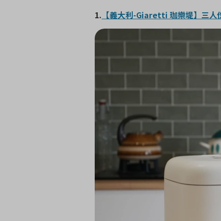
1.
【義大利-Giaretti 珈樂堤】三