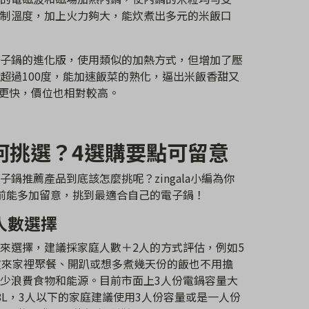
制溫度，加上火力夠大，能炊煮出多元的米飯口
電子鍋的進化版，使用類似的加熱方式，但增加了壓
超過100度，能加速飯菜的熟化，逼出米飯香甜又
鍋更快，價位也相對較高。
何挑選？4選購要點可留意
鍋推薦產品到底該怎麼挑呢？zingala小編為你
前能多加留意，挑到最適合自己的電子鍋！
人數選擇
來選擇，建議採家庭人數＋2人的方式評估，例如5
友來家裡聚餐、開趴或想多煮幾天份的飯也不用擔
少浪費食物和能源。目前市面上3人份電鍋容量大
1.8L，3人以下的家庭建議使用3人份容量或是一人份