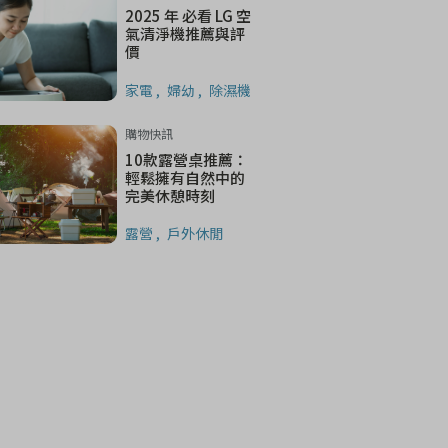
2025 年 必看 LG 空
氣清淨機推薦與評
價
家電
婦幼
除濕機
購物快訊
10款露營桌推薦：
輕鬆擁有自然中的
完美休憩時刻
露營
戶外休閒