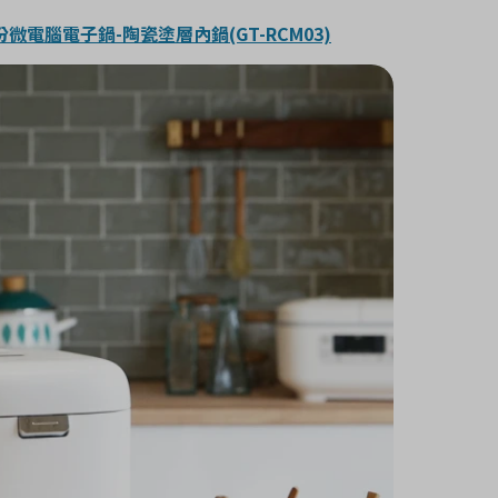
人份微電腦電子鍋-陶瓷塗層內鍋(GT-RCM03)