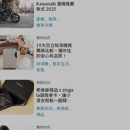
Kawasaki 重機推薦
款式 2025
重機
機車
機車分期
購物快訊
10大日立除濕機推
薦與比較，讓你住
的安心有品質！
除濕機
居家生活
家電
專題採訪
老佛爺精品 x zinga
la銀角零卡，讓小
資女輕鬆一圓精品
夢！
專題採訪
老佛爺
精品
購物快訊