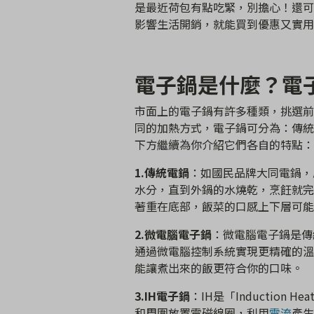
是最近荷包有點吃緊，別擔心！還可
影響生活開銷，就能買到優惠又實用
電子鍋是什麼？電
市面上的電子鍋有許多種類，挑選前
同的加熱方式，電子鍋可分為：傳統
下方繼續為你介紹它們各自的特點：
1.傳統電鍋
：如國民品牌大同電鍋，
水分，直到外鍋的水燒乾，烹飪就完
著重在底部，飯菜的口感上下層可能
2.微電腦電子鍋
：微電腦電子鍋是傳
通過微電腦控制系統實現更精確的溫
能讓煮出來的飯更符合你的口味。
3.IH電子鍋
：IH是「Induction
和周圍放置電磁線圈，利用
電流
產生