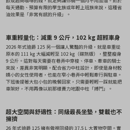
飲或超商咖啡的錢，就足夠讓你騎一個月不用加油。對於
每天通勤、預算有限的學生族或年輕上班族來說，這種省
油效果是「非常有感的升級」。
車重輕量化：減重 9 公斤，102 kg 超輕車身
2026 年式迪爵 125 另一個讓人驚豔的升級，就是車重從
原本的 111 kg 大幅減輕至 102 kg（碟煞版），整整瘦身
9 公斤。這對每天需要在巷弄中穿梭、停車、牽車的騎士
來說，差異非常明顯。配合省力中柱設計，即使是身材較
嬌小的女性使用者，也能在窄小巷弄中輕鬆牽行與駐車。
下班後提著大包小包的晚餐回家，只需要輕輕一踩就能把
車架好，不用再像以前那樣費力地跟中柱「搏鬥」。
超大空間與舒適性：同級最長坐墊，雙載也不
擁擠
26 年式迪爵 125 擁有傲視同級的 37.5 L 大置物空間。實