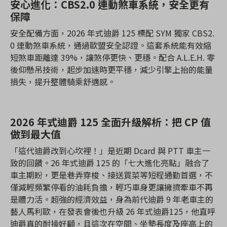
安心進化：CBS2.0 連動煞車系統，安全更有
保障
安全配備方面，2026 年式迪爵 125 標配 SYM 獨家 CBS2.
0 連動煞車系統，通過歐盟安全認證。這套系統能有效縮
短煞車距離達 39%，讓煞停更快、更穩。配合 A.L.E.H. 零
後仰懸吊技術，起步加速時更平穩，減少引擎上抬的能量
損失，提升整體騎乘舒適感。
2026 年式迪爵 125 全面升級解析：把 CP 值
做到最大值
「這代迪爵改到心坎裡！」是近期 Dcard 與 PTT 車主一
致的回饋。26 年式迪爵 125 的「七大進化亮點」融合了
車主期盼，更是巷弄穿梭、接送買菜等短程通勤首選，不
僅減輕頻繁停看的油耗負擔，輕巧車身更讓擁擠牽車不再
是體力活。超強的經濟效益，身為前代迪爵 9 年老車主的
藝人馬利歐，在發表會後也升級 26 年式迪爵125，他直呼
迪爵真的耐操好顧，且這次在空間、坐墊長度及座高上的