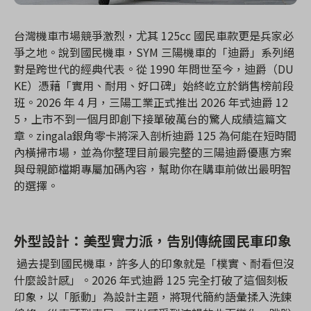
台灣機車市場競爭激烈，尤其 125cc 國民車款更是兵家必
爭之地。說到國民機車，SYM 三陽機車的「迪爵」系列絕
對是跨世代的經典代表。從 1990 年問世至今，迪爵（DU
KE）憑藉「實用、耐用、好口碑」始終屹立於銷售榜前段
班。2026 年 4 月，三陽工業正式推出 2026 年式迪爵 12
5，上市不到一個月即創下接單破萬台的驚人成績這篇文
章。zingala銀角零卡將深入剖析迪爵 125 為何能在短時間
內橫掃市場，並為你整理目前最完整的三陽迪爵優惠方案
與母親節檔期專屬加碼內容，幫助你在購車前做出最明智
的選擇。
外型設計：美型實力派，告別傳統國民車印象
過去提到國民機車，許多人的印象就是「樸實、耐看但沒
什麼設計感」。2026 年式迪爵 125 完全打破了這個刻板
印象，以「脈動」為設計主題，將現代簡約語彙揉入洗鍊