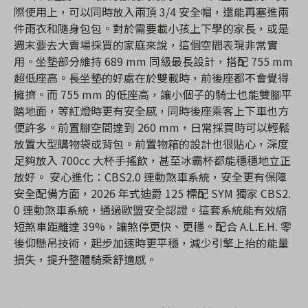
際使用上，可以同時放入兩頂 3/4 安全帽，還能再塞進兩
件雨衣和隨身包包。對於需要載小孩上下學的家長，或是
週末要去大賣場採買的家庭來說，這個空間表現非常實
用。坐墊部分維持 689 mm 同級最長設計，搭配 755 mm
超低座高。長坐墊的好處在於雙載時，前後座都不會覺得
擁擠。而 755 mm 的低座高，讓小個子的騎士也能雙腳平
踏地面，等紅燈時更有安全感，同時後座乘客上下車也方
便許多。前置腳空間達到 260 mm，日常採買時可以輕鬆
放置大型購物袋或背包。前置物箱的設計也很貼心，深度
足夠放入 700cc 大杯手搖飲，甚至冰霸杯都能穩穩地立正
放好。 安心進化：CBS2.0 連動煞車系統，安全更有保障
安全配備方面，2026 年式迪爵 125 標配 SYM 獨家 CBS2.
0 連動煞車系統，通過歐盟安全認證。這套系統能有效縮
短煞車距離達 39%，讓煞停更快、更穩。配合 A.L.E.H. 零
後仰懸吊技術，起步加速時更平穩，減少引擎上抬的能量
損失，提升整體騎乘舒適感。