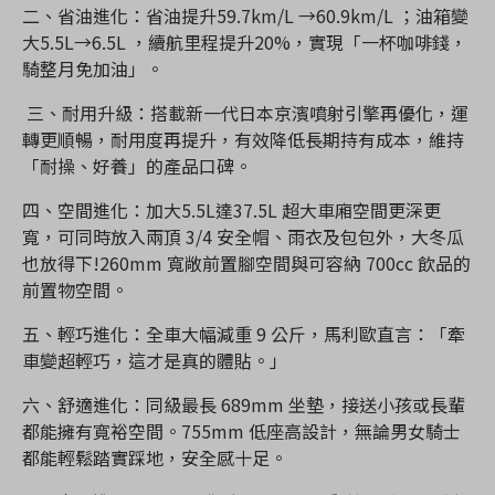
二、省油進化：省油提升59.7km/L →60.9km/L ；油箱變
大5.5L→6.5L ，續航里程提升20%，實現「一杯咖啡錢，
騎整月免加油」。
三、耐用升級：搭載新一代日本京濱噴射引擎再優化，運
轉更順暢，耐用度再提升，有效降低長期持有成本，維持
「耐操、好養」的產品口碑。
四、空間進化：加大5.5L達37.5L 超大車廂空間更深更
寬，可同時放入兩頂 3/4 安全帽、雨衣及包包外，大冬瓜
也放得下!260mm 寬敞前置腳空間與可容納 700cc 飲品的
前置物空間。
五、輕巧進化：全車大幅減重 9 公斤，馬利歐直言：「牽
車變超輕巧，這才是真的體貼。」
六、舒適進化：同級最長 689mm 坐墊，接送小孩或長輩
都能擁有寬裕空間。755mm 低座高設計，無論男女騎士
都能輕鬆踏實踩地，安全感十足。