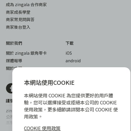
成為 zingala 合作商家
商家成長學堂
商家常見問與答
商家後台登入
關於我們
下載
關於 zingala 銀角零卡
iOS
媒體報導
android
關於中租
本網站使用COOKIE
本網站使用 COOKIE 為您提供更好的用戶體
謹慎衡量自身財務狀況，理性理財最安心
驗，您可以選擇接受或拒絕本公司的 COOKIE
使用政策，更多細節請詳閱本公司 COOKIE 使
zingala銀角零卡/仲信資融沒有代辦公司及代辦業務，也未與代辦
用政策。
公司合作，更不會要求您提供實體銀行提款卡或實體信用卡，請提
高警覺，勿受騙上當！
COOKIE 使用政策
提醒您，消費前請審慎評估財務狀況，理性理財最安心。總費用年