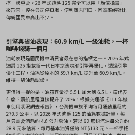
搭一樣重要。26 年式迪爵 125 完全可以用「顏值擔當」
來形容，停在公司停車場、便利商店門口，回頭率絕對比
傳統國民車高出不少。
引擎與省油表現：60.9 km/L 一級油耗，一杯
咖啡錢騎一個月
油耗表現是國民機車消費者最在意的指標之一。2026 年式
迪爵 125 搭載新一代日本京濱噴射引擎再優化，透過引擎
優化工程，油耗從原本的 59.7 km/L 提升至 60.9 km/L，
維持一級油耗認證。
更值得一提的是，油箱容量從 5.5 L 加大到 6.5 L，這代表
什麼？續航里程直接提升了 20%。根據交通部《111 年機
車使用狀況調查報告》，台灣機車族平均每月通勤里程約
279.3 公里。以 2026 年式迪爵 125 的油耗數據計算，每
月只需要消耗約 4.6 公升燃油。若以 92 無鉛汽油每公升約
28.9 元來估算，每月基本油資僅約 NT$133 元。一杯手搖