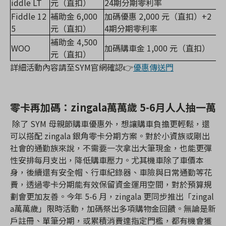
iddle LT
元（直扣）
24期分期零利率
Fiddle 12
補助金 6,000
加碼優惠 2,000 元（直扣）+2
5
元（直扣）
4期分期零利率
補助金 4,500
WOO
加碼購車金 1,000 元（直扣）
元（直扣）
詳細活動內容請至SYM官網確認👉
優惠傳送門
零卡再加碼：zingala萬萬歲 5-6月人人抽一萬
除了 SYM 母親節購車優惠外，想讓購車負擔更輕鬆，還
可以搭配 zingala 銀角零卡分期方案。對於小資族或剛出
社會的通勤族來說，不需要一次拿出大筆現金，也能更彈
性安排每月支出，降低購車壓力。尤其機車除了車價本
身，後續還有安全帽、行車紀錄器、車險與日常通勤等花
費，透過零卡分期能有效保留資金運用空間，對於預算規
劃會更加友善。
今年 5-6 月，zingala 更同步推出「zingal
a萬萬歲」限時活動，加碼祭出多項購物金回饋。無論是新
戶註冊、單筆分期，或累積消費達指定門檻，都有機會獲