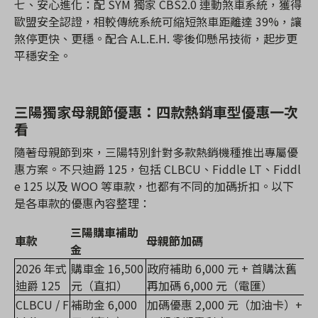
七、安心進化：配 SYM 獨家 CBS2.0 連動煞車系統，獲得
歐盟安全認證，相較傳統系統可縮短煞車距離達 39%，讓
煞停更快、更穩。配合 A.L.E.H. 零後仰懸吊技術，起步更
平穩安全。
三陽獨家母親節優惠：四款熱銷車型優惠一次
看
隨著母親節到來，三陽特別針對多款熱銷機種推出專屬優
惠方案。不只迪爵 125，包括 CLBCU、Fiddle LT、Fiddl
e 125 以及 WOO 等車款，也都有不同的加碼折扣。以下
是各車款的優惠內容整理：
三陽購車補助
車款
母親節加碼
金
2026 年式
購車金 16,500
政府補助 6,000 元 + 首購汰舊
迪爵 125
元（直扣）
再加碼 6,000 元（電匯）
CLBCU / F
補助金 6,000
加碼優惠 2,000 元（加油卡）+