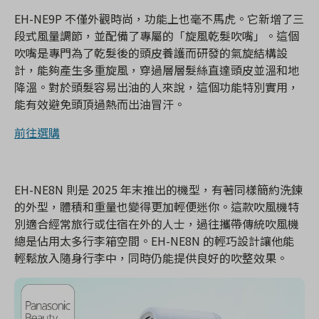
EH-NE9P 不僅外觀時尚，功能上也毫不馬虎。它新增了三
段式風量調節，並配備了專屬的「旋風乾髮吹嘴」。這個
吹嘴是專門為了乾髮後的頭皮養護而研發的氣旋結構設
計，能夠產生多重旋風，穿過層層髮絲直達頭皮並溫和地
降溫。對於頭髮容易出油的人來說，這個功能特別實用，
能有效避免頭頂過熱而出油冒汗。
前往選購
EH-NE8N 則是 2025 年末推出的機型，有著同樣簡約洗鍊
的外型，體積和重量也變得更加輕便迷你。這款吹風機特
別適合經常旅行或住宿在外的人士，過往攜帶傳統吹風機
總是佔用太多行李箱空間。EH-NE8N 的輕巧設計讓他能
輕鬆放入隨身行李中，同時仍能提供良好的吹整效果。