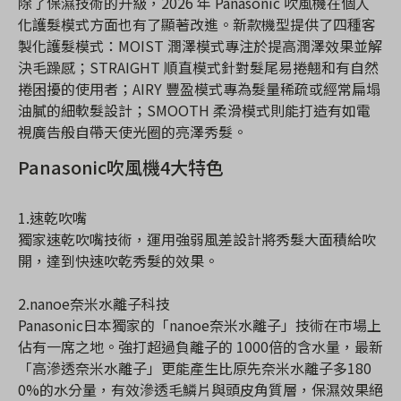
除了保濕技術的升級，2026 年 Panasonic 吹風機在個人
化護髮模式方面也有了顯著改進。新款機型提供了四種客
製化護髮模式：MOIST 潤澤模式專注於提高潤澤效果並解
決毛躁感；STRAIGHT 順直模式針對髮尾易捲翹和有自然
捲困擾的使用者；AIRY 豐盈模式專為髮量稀疏或經常扁塌
油膩的細軟髮設計；SMOOTH 柔滑模式則能打造有如電
視廣告般自帶天使光圈的亮澤秀髮。
Panasonic吹風機4大特色
1.速乾吹嘴
獨家速乾吹嘴技術，運用強弱風差設計將秀髮大面積給吹
開，達到快速吹乾秀髮的效果。
2.nanoe奈米水離子科技
Panasonic日本獨家的「nanoe奈米水離子」技術在市場上
佔有一席之地。強打超過負離子的 1000倍的含水量，最新
「高滲透奈米水離子」更能產生比原先奈米水離子多180
0%的水分量，有效滲透毛鱗片與頭皮角質層，保濕效果絕