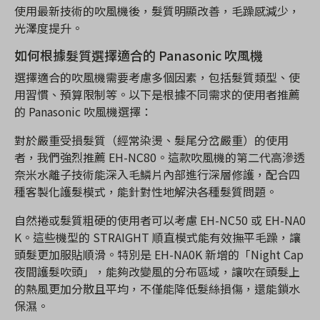
使用最新技術的吹風機後，髮質明顯改善，毛躁感減少，
光澤度提升。
如何根據髮質選擇適合的 Panasonic 吹風機
選擇適合的吹風機需要考慮多個因素，包括髮質類型、使
用習慣、預算限制等。以下是根據不同需求的使用者推薦
的 Panasonic 吹風機選擇：
對於嚴重受損髮質（經常染燙、髮尾分岔嚴重）的使用
者，我們強烈推薦 EH-NC80。這款吹風機的第二代高滲透
奈米水離子技術能深入毛鱗片內部進行深層修護，配合四
種客製化護髮模式，能針對性地解決各種髮質問題。
自然捲或髮質粗硬的使用者可以考慮 EH-NC50 或 EH-NA0
K。這些機型的 STRAIGHT 順直模式能有效撫平毛躁，讓
頭髮更加服貼順滑。特別是 EH-NA0K 新增的「Night Cap
夜間護髮吹頭」，能夠改變風的分布區域，讓吹在頭髮上
的熱風更加分散且平均，不僅能降低髮絲損傷，還能鎖水
保濕。