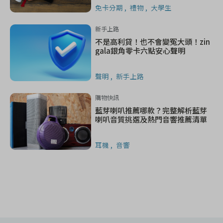
免卡分期
禮物
大學生
新手上路
不是高利貸！也不會變冤大頭！zin
gala銀角零卡六點安心聲明
聲明
新手上路
購物快訊
藍芽喇叭推薦哪款？完整解析藍芽
喇叭音質挑選及熱門音響推薦清單
耳機
音響