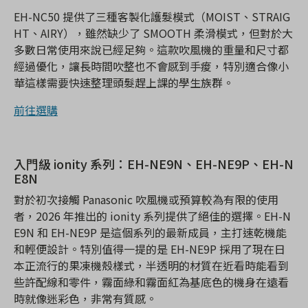
EH-NC50 提供了三種客製化護髮模式（MOIST、STRAIG
HT、AIRY），雖然缺少了 SMOOTH 柔滑模式，但對於大
多數日常使用來說已經足夠。這款吹風機的重量和尺寸都
經過優化，讓長時間吹整也不會感到手痠，特別適合像小
華這樣需要快速整理頭髮趕上課的學生族群。
前往選購
入門級 ionity 系列：EH-NE9N、EH-NE9P、EH-N
E8N
對於初次接觸 Panasonic 吹風機或預算較為有限的使用
者，2026 年推出的 ionity 系列提供了絕佳的選擇。EH-N
E9N 和 EH-NE9P 是這個系列的最新成員，主打速乾機能
和輕便設計。特別值得一提的是 EH-NE9P 採用了現在日
本正流行的果凍機殼樣式，半透明的材質在近看時能看到
些許配線和零件，霧面綠和霧面紅為基底色的機身在遠看
時就像迷彩色，非常有質感。