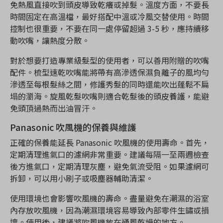
免熱風直接吹到頭皮導致乾癢或掉髮。溫度方面，不要長
時間固定在高溫檔，最好搭配中溫或冷風交替使用。時間
控制也很重要，不要在同一處停留超過 3-5 秒，應持續移
動吹嘴，讓熱度分散。
對於想要打造專業級髮型的使用者，可以善用附贈的吹嘴
配件。梳型速乾吹嘴能將帶有高滲透保濕負離子的風均勻
滲透至每根髮絲之間，修護秀髮的同時還能吹出蓬鬆不扁
塌的瀏海。旋風乾髮吹嘴則適合乾髮後的頭皮養護，能避
免頭頂過熱而出油冒汗。
Panasonic 吹風機的保養與維護
正確的保養能延長 Panasonic 吹風機的使用壽命。首先，
定期清理進氣口的濾網非常重要。建議每隔一至兩週檢查
後方進氣口，定期清理灰塵，避免氣流受阻。如果濾網可
拆卸，可以用小刷子或吸塵器輔助清潔。
使用環境也會影響吹風機的壽命。盡量避免在潮濕的浴室
內存放吹風機，因為潮濕環境容易導致內部零件生鏽或損
壞。使用後，建議將吹風機放在通風乾燥的地方。