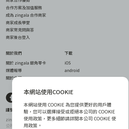
商家合作優勢
合作方案及加值服務
成為 zingala 合作商家
商家成長學堂
商家常見問與答
商家後台登入
關於我們
下載
關於 zingala 銀角零卡
iOS
媒體報導
android
關於中租
本網站使用COOKIE
本網站使用 COOKIE 為您提供更好的用戶體
謹慎衡量自身財務狀況，理性理財最安心
驗，您可以選擇接受或拒絕本公司的 COOKIE
使用政策，更多細節請詳閱本公司 COOKIE 使
zingala銀角零卡/仲信資融沒有代辦公司及代辦業務，也未與代辦
用政策。
公司合作，更不會要求您提供實體銀行提款卡或實體信用卡，請提