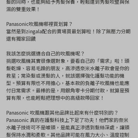
髮的同時，也能夠給予秀髮保養，輕鬆達到秀髮吹整與保
濕的雙重效果！
Panasonic吹風機哪裡買划算？
當然是到zingala配合的賣場買最划算啦！除了無壓力分期
還有獨家回饋
我該怎麼挑選適合自己的吹風機呢？
挑選吹風機其實很像選對象，要看自己的「需求」啦！頭
髮乾燥、容易毛躁的朋友，高滲透奈米水離子款會是你的
救星；常染髮或燙髮的人，就該選擇強化護髮功能的機
型。預算有限也不用擔心，基本款的負離子吹風機也能應
付日常需求。最棒的是，用銀角零卡分期付款，就算是預
算有限，也能輕鬆把理想中的高級款帶回家！
Panasonic 吹風機跟其他品牌比起來有什麼特別的？
Panasonic 真的在護髮科技上下足了功夫！他們家的奈米
水離子技術可不是噱頭，是能真正滲透到髮絲深處，讓頭
髮保持水潤和柔軟。其他品牌可能在風力大小、溫度控制