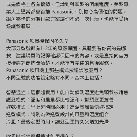
或是價格上各有優勢，但論到對頭髮的呵護程度，美髮專
業人士通常都會首推 Panasonic。別擔心高價位的問題，
銀角零卡的分期付款方案讓你不必一次付清，也能享受頂
級護髮體驗！
Panasonic 吹風機保固多久？
大部分型號都有1-2年的原廠保固，具體要看你買的是哪
款。建議購買時記得確認保固卡的內容，或是直接向官方
授權經銷商詢問清楚，才能享有完整的售後服務。
Panasonic 吹風機上那些模式按鈕該怎麼用？
不同型號的功能設定略有不同，基本上包括：
智慧溫控：這個超實用！能自動偵測溫度避免頭髮被烤焦
護髮模式：溫度和風量都比較溫和，對頭髮更友善
速乾模式：早上趕時間必用！高溫高風量快速搞定
造型模式：特別為做造型設計的風量和溫度組合
冷風：最後定型時用，讓髮型更持久又增加光澤
吹風機該怎麼保養才能用得久？