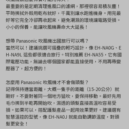
最重要的是定期清理進風口的濾網，那裡很容易積灰塵！
平時擦拭外殼用乾布就好，千萬別讓水跑進機身。用完最
好等它完全冷卻再收起來，避免潮濕的環境讓電路受損。
小小的保養，能讓吹風機壽命大大延長！
想帶 Panasonic 吹風機出國旅行可以嗎？
當然可以！建議挑選可摺疊的輕巧設計，像 EH-NA0G、E
H-NA9L 這些都很適合旅行。特別推薦 EH-NA55，它有國
際電壓功能，無論去哪個國家都能直接使用，不用再帶變
壓器了，超方便的！
怎麼用 Panasonic 吹風機才不會傷頭髮？
記得保持適當距離，大概一隻手的距離（15-20公分）就
剛好。不要對著同一個地方猛吹，要保持移動。最好先用
毛巾擦到半乾再開始吹，濕透的頭髮直接高溫吹容易受
損。如果可以，搭配護髮產品一起用效果更好。建議選有
智慧溫控的型號，像 EH-NA0J 就能自動調節溫度，對頭
髮更安全！