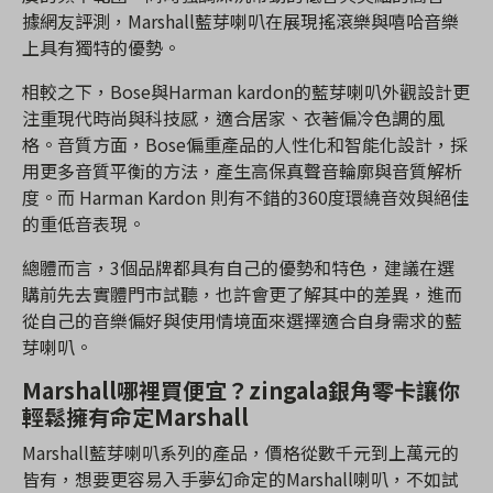
據網友評測，Marshall藍芽喇叭在展現搖滾樂與嘻哈音樂
上具有獨特的優勢。
相較之下，Bose與Harman kardon的藍芽喇叭外觀設計更
注重現代時尚與科技感，適合居家、衣著偏冷色調的風
格。音質方面，Bose偏重產品的人性化和智能化設計，採
用更多音質平衡的方法，產生高保真聲音輪廓與音質解析
度。而 Harman Kardon 則有不錯的360度環繞音效與絕佳
的重低音表現。
總體而言，3個品牌都具有自己的優勢和特色，建議在選
購前先去實體門市試聽，也許會更了解其中的差異，進而
從自己的音樂偏好與使用情境面來選擇適合自身需求的藍
芽喇叭。
Marshall哪裡買便宜？zingala銀角零卡讓你
輕鬆擁有命定Marshall
Marshall藍芽喇叭系列的產品，價格從數千元到上萬元的
皆有，想要更容易入手夢幻命定的Marshall喇叭，不如試