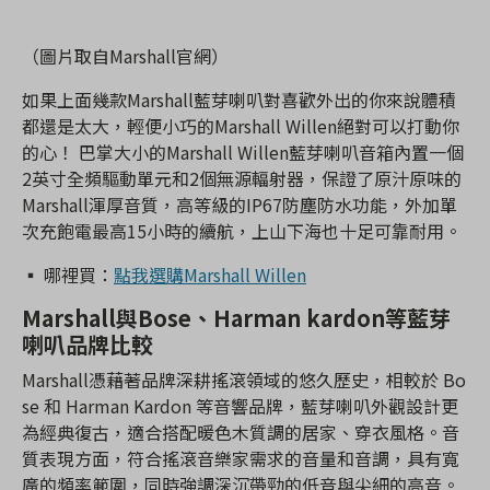
（圖片取自Marshall官網）
如果上面幾款Marshall藍芽喇叭對喜歡外出的你來說體積
都還是太大，輕便小巧的Marshall Willen絕對可以打動你
的心！ 巴掌大小的Marshall Willen藍芽喇叭音箱內置一個
2英寸全頻驅動單元和2個無源輻射器，保證了原汁原味的
Marshall渾厚音質，高等級的IP67防塵防水功能，外加單
次充飽電最高15小時的續航，上山下海也十足可靠耐用。
▪️ 哪裡買：
點我選購Marshall Willen
Marshall與Bose、Harman kardon等藍芽
喇叭品牌比較
Marshall憑藉著品牌深耕搖滾領域的悠久歷史，相較於 Bo
se 和 Harman Kardon 等音響品牌，藍芽喇叭外觀設計更
為經典復古，適合搭配暖色木質調的居家、穿衣風格。音
質表現方面，符合搖滾音樂家需求的音量和音調，具有寬
廣的頻率範圍，同時強調深沉帶勁的低音與尖細的高音。