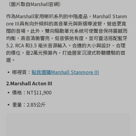
（圖片取自Marshall官網）
作為Marshall家用喇叭系列的中階產品，Marshall Stanm
ore III具有向外傾斜的高音單元與新版導波管，營造更寬
闊的音場。此外，雙向驅動單元系統可使聲音保持震撼而
均衡，高音清脆響亮，低音張弛有度。並可靈活搭配藍牙
5.2. RCA 和3.5 毫米音源輸入。合適的大小與設計、合理
的價位，是2萬元預算內，打造居家沉浸式聆聽體驗的首
選。
▪️ 哪裡買：
點我選購Marshall Stanmore III
2.Marshall Acton III
▪️
價格：NT$11,900
▪️ 重量：2.85公斤