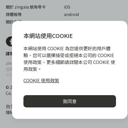
關於 zingala 銀角零卡
iOS
媒體報導
android
關於中租
本網站使用COOKIE
本網站使用 COOKIE 為您提供更好的用戶體
謹慎衡量自身財務狀況，理性理財最安心
驗，您可以選擇接受或拒絕本公司的 COOKIE
使用政策，更多細節請詳閱本公司 COOKIE 使
zingala銀角零卡/仲信資融沒有代辦公司及代辦業務，也未與代辦
用政策。
公司合作，更不會要求您提供實體銀行提款卡或實體信用卡，請提
高警覺，勿受騙上當！
COOKIE 使用政策
提醒您，消費前請審慎評估財務狀況，理性理財最安心。總費用年
© 2022 仲信資融股份有限公司 Chailease Consumer Finance
百分率區間為0%~15.9%，實際費用率，仍以各合作商家提供之商
Co., Ltd. All Rights Reserved.
品或服務為準，且每一案件實際之年百分率仍視其個別產品及分期
我同意
往來條件而有所不同，總費用年百分率不等於分期費用率。
台北市內湖區內湖路一段392號6F
隱私權保護政策
|
消費爭議處理
|
客服電話
:
0800-888-865