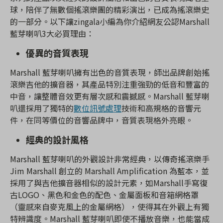
球，陪伴了無數個搖滾樂團的精彩演出，已成為搖滾樂史
的一部分。以下讓zingala小編為你介紹網友公認Marshall
藍芽喇叭3大必買理由：
優異的音質表現
Marshall 藍芽喇叭擁有出色的音質表現，師出品牌創始搖
滾樂吉他的擴音器，其產品特別注重強勁的低音和豐富的
中音，讓整體音效更有層次感和震撼感。Marshall 藍芽喇
叭還採用了獨特的
數位訊號處理
技術和高規格的音響元
件，在同等價位的音響品牌中，音質表現格外亮眼。
經典的設計風格
Marshall 藍芽喇叭的外觀設計非常經典，以傳奇搖滾樂手
Jim Marshall 創立的 Marshall Amplification 為藍本，並
採用了與吉他擴音器相似的設計元素，如Marshall手寫復
古LOGO、黑色和金色的配色、金屬面板和音箱網格罩
（靈感來自麥克風上的金屬網格），使得其在外觀上有獨
特辨識度。Marshall 藍芽喇叭即使不播放音樂，也能當成