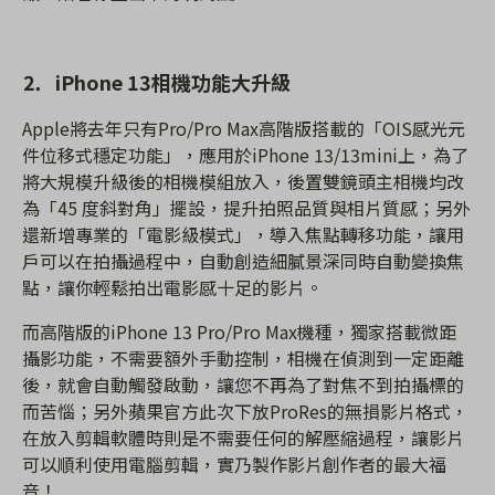
⒉
iPhone 13
相機功能大升級
Apple
將去年只有
Pro/Pro Max
高階版搭載的「
OIS
感光元
件位移式穩定功能」，應用於
iPhone 13/13mini
上，為了
將大規模升級後的相機模組放入，後置雙鏡頭主相機均改
為「
45
度斜對角」擺設，提升拍照品質與相片質感；另外
還新增專業的「電影級模式」，導入焦點轉移功能，讓用
戶可以在拍攝過程中，自動創造細膩景深同時自動變換焦
點，讓你輕鬆拍出電影感十足的影片。
而高階版的
iPhone 13 Pro/Pro Max
機種，獨家搭載微距
攝影功能，不需要額外手動控制，相機在偵測到一定距離
後，就會自動觸發啟動，讓您不再為了對焦不到拍攝標的
而苦惱；另外蘋果官方此次下放
ProRes
的無損影片格式，
在放入剪輯軟體時則是不需要任何的解壓縮過程，讓影片
可以順利使用電腦剪輯，實乃製作影片創作者的最大福
音！