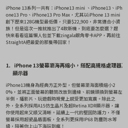
iPhone 13
系列一共有：
iPhone13 mini
、
iPhone13
、
iPh
one13 Pro
、
iPhone13 Pro Max
，尤其以
iPhone 13 mini
創下歷來
128G
機型最低價，只要
$22,900
，非常適合小資
族！但是這次一推就推出了
4款
新機，到底要怎麼選？趕
快來看看這篇懶人包並下載
zingala
銀角零卡
APP
，再前往
StraightA
把最愛的那隻帶回家！
⒈
iPhone 13
螢幕瀏海再縮小，搭配高規格處理器及
顯示器
iPhone13
機身為經典方正外型，但螢幕瀏海面積縮小
2
0%
，並將正面螢幕的聽筒改放到邊緣、前鏡頭換到螢幕左
半側，播影片、玩遊戲時視覺上感受更加寬廣。除此之
外，全系列採用
A15
仿生晶片及超
Retina XDR
顯示器，讓
你使用起來又順又清晰。延續上一代的堅固防護力，不僅
螢幕採用超瓷晶盾面板，全系列更採用
IP68
防塵防水等
級，陪著你上山下海玩到瘋！