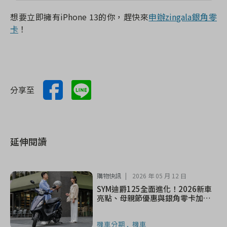
想要立即擁有
iPhone 13
的你，趕快來
申辦zingala銀角零
卡
！
分享至
延伸閱讀
購物快訊
2026 年 05 月 12 日
SYM迪爵125全面進化！2026新車
亮點、母親節優惠與銀角零卡加碼
一次看
機車分期
機車