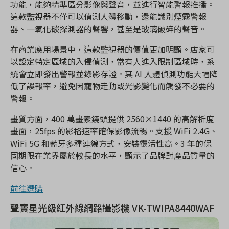
功能，能夠精準區分影像與聲音，並進行智能警報推播。
這款監視器不僅可以偵測人體移動，還能識別煙霧警報
器、一氧化碳探測器的聲響，甚至是玻璃破碎的聲音。
在商業應用場景中，這款監視器的價值更加明顯。店家可
以設定特定區域的入侵偵測，當有人進入限制區域時，系
統會立即發出警報並錄影存證。其 AI 人體偵測功能大幅降
低了誤報率，避免因寵物走動或光影變化而觸發不必要的
警報。
畫質方面，400 萬畫素鏡頭提供 2560×1440 的高解析度
畫面，25fps 的影格速率確保影像流暢。支援 WiFi 2.4G、
WiFi 5G 和藍牙多種連線方式，安裝靈活性高。3 年的保
固期限在業界屬於較長的水平，顯示了品牌對產品質量的
信心。
前往選購
聲寶星光級紅外線網路攝影機 VK-TWIPA8440WAF