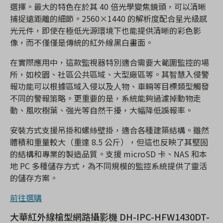
選擇。最大的特色在於其 40 倍光學變焦鏡頭，可以清晰
捕捉遠距離的細節。2560×1440 的解析度配合星光級感
光元件，即使在極低光源環境下也能提供清晰的彩色影
像，而不僅僅是傳統的紅外線黑白畫面。
在實際應用中，這款監視器特別適合需要大範圍監控的場
所，如校園、社區公共區域、大型廠區等。其智慧入侵警
報功能可以根據區域入侵以及人物、車輛等目標類型觸發
不同的警報策略。更重要的是，系統能夠過濾掉動物走
動、風吹樹葉、強光等自然干擾，大幅降低誤報率。
安裝方式支援吊掛和螺絲壁掛，適合各種建築結構。雖然
體積和重量較大（重達 8.5 公斤），但這也反映了其堅固
的結構和專業的製造品質。支援 microSD 卡、NAS 和本
地 PC 多種儲存方式，為不同規模的監控系統提供了靈活
的儲存方案。
前往選購
大華紅外線槍型網路攝影機 DH-IPC-HFW1430DT-