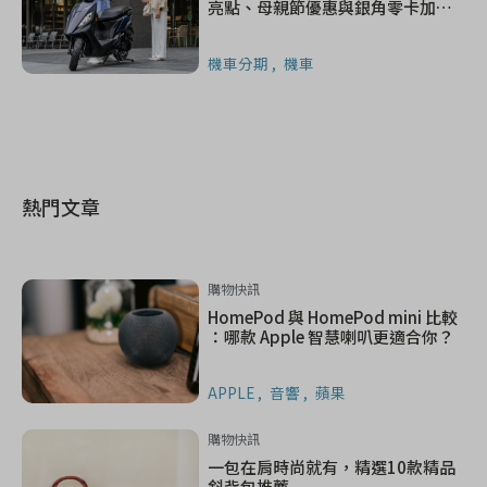
亮點、母親節優惠與銀角零卡加碼
一次看
機車分期
機車
熱門文章
購物快訊
HomePod 與 HomePod mini 比較
：哪款 Apple 智慧喇叭更適合你？
APPLE
音響
蘋果
購物快訊
一包在肩時尚就有，精選10款精品
斜背包推薦