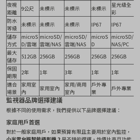
夜視
星光級全
9公尺
未標示
未標示
未標示
距離
彩
防水
未標示
未標示
未標示
IP67
IP67
等級
儲存
microS
microSD/
microSD/
microS
microSD/
方式
D/雲端
雲端/NAS
雲端/NAS
D
NAS/PC
最大
512GB
256GB
256GB
256GB
256GB
儲存
保固
2年
1年
3年
1年
1年
期限
適合
家用室
家用/商用
戶外專
家用室內
戶外專業
場景
內
室內
業
監視器品牌選擇建議
根據不同的使用需求，我們提供以下品牌選擇建議：
家庭用戶首選
對於一般家庭用戶，如果預算有限且主要用於室內監控，
小米雲台版智能攝影機 2
是不錯的選擇，性價比高且功能