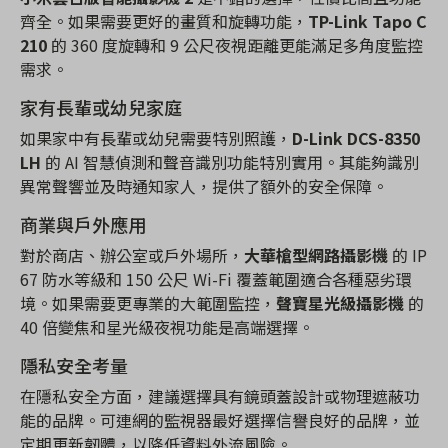
齊全。如果需要更好的畫質和旋轉功能，
TP-Link Tapo C
210
的 360 度旋轉和 9 公尺夜視距離更能滿足多角度監控
需求。
家有長輩或幼兒家庭
如果家中有長輩或幼兒需要特別照護，
D-Link DCS-8350
LH
的 AI 智慧偵測和聲音識別功能特別實用。其能夠識別
異常聲響並及時通知家人，提供了額外的安全保障。
商業與戶外應用
對於商店、辦公室或戶外場所，
大華槍型網路攝影機
的 IP
67 防水等級和 150 公尺 Wi-Fi 覆蓋範圍適合各種惡劣環
境。如果需要更專業的大範圍監控，
聲寶星光級攝影機
的
40 倍變焦和星光級夜視功能是高端選擇。
隱私安全考量
在隱私安全方面，建議選擇具有鏡頭蓋設計或物理遮蔽功
能的品牌。可連網的監視器最好選擇信譽良好的品牌，並
定期更新韌體，以降低資料外流風險。