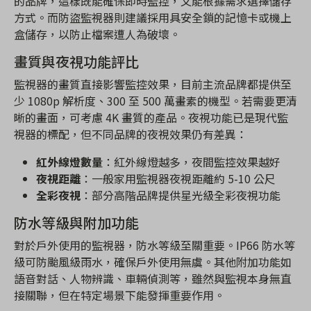
的品牌，這樣既能確保即時監控，又能根據需求選擇儲存
方式。而防盜監視器則建議採用具安全鎖的記憶卡或機上
盒儲存，以防止檔案遭人為破壞。
畫質與夜視功能評比
監視器的畫質直接影響監控效果，目前主流品牌都提供至
少 1080p 解析度、300 至 500 萬畫素的機型。若需要更清
晰的畫面，可考慮 4K 畫質的產品。夜視功能已是現代監
視器的標配，但不同品牌的夜視效果仍有差異：
紅外線燈數量
：紅外線燈越多，夜間監控效果越好
夜視距離
：一般家用監視器夜視距離約 5-10 公尺
全彩夜視
：部分高階品牌提供星光級全彩夜視功能
防水等級與附加功能
對於戶外使用的監視器，防水等級至關重要。IP66 防水等
級可防颱風級雨水，確保戶外使用無虞。其他附加功能如
語音對話、人物辨識、車輛偵測等，雖然與監視本身無直
接關聯，但在特定場景下能發揮重要作用。