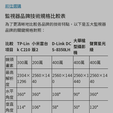
前往選購
監視器品牌技術規格比較表
為了更清晰地比較各品牌的技術特點，以下是五大監視器
品牌的關鍵規格對照：
大華槍
比較
TP-Lin
小米雲台
D-Link DC
聲寶星光
型攝影
項目
k C210
版2
S-8350LH
級
機
鏡頭
300萬
200萬
400萬
400萬
400萬
畫素
最高
2304×
2560×14
2560×144
2560×1
2560×14
解析
1296
40
0
440
40
度
水平
360°
360°
108°
90°
360°
角度
垂直
114°
106°
58°
50°
120°
角度