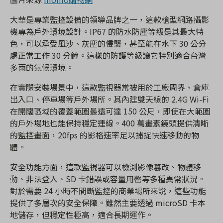
大華是專業監控設備的領導品牌之一，這款槍型網路攝影
機專為戶外環境設計。IP67 的防水防塵等級是其最大特
色，可以承受風沙、灰塵的侵襲，甚至能在水下 30 公分
處正常工作 30 分鐘。這樣的防護等級讓它特別適合台灣
多雨的氣候環境。
在實際安裝場景中，這款監視器常被用於工廠周界、倉庫
出入口、停車場等戶外場所。其內建雙天線的 2.4G Wi-Fi
在開闊區域的覆蓋範圍最遠可達 150 公尺，即使在大範圍
的戶外場地也能保持穩定連線。400 萬畫素鏡頭提供清晰
的監控畫面，20fps 的影格速率足以捕捉快速移動的物
體。
安全功能方面，這款監視器可以檢測影像篡改、物體移
動、非法登入、SD 卡錯誤或容量用罄等多種異常狀況。
對於需要 24 小時不間斷監控的商業場所來說，這些功能
提供了多層次的安全保障。雖然主要透過 microSD 卡本
地儲存，但穩定性極高，適合長期運作。