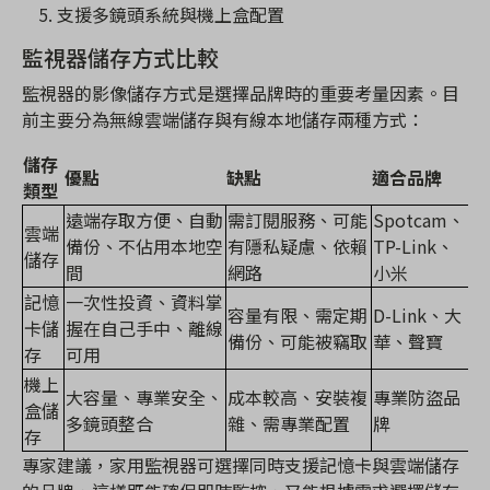
支援多鏡頭系統與機上盒配置
監視器儲存方式比較
監視器的影像儲存方式是選擇品牌時的重要考量因素。目
前主要分為無線雲端儲存與有線本地儲存兩種方式：
儲存
優點
缺點
適合品牌
類型
遠端存取方便、自動
需訂閱服務、可能
Spotcam、
雲端
備份、不佔用本地空
有隱私疑慮、依賴
TP-Link、
儲存
間
網路
小米
記憶
一次性投資、資料掌
容量有限、需定期
D-Link、大
卡儲
握在自己手中、離線
備份、可能被竊取
華、聲寶
存
可用
機上
大容量、專業安全、
成本較高、安裝複
專業防盜品
盒儲
多鏡頭整合
雜、需專業配置
牌
存
專家建議，家用監視器可選擇同時支援記憶卡與雲端儲存