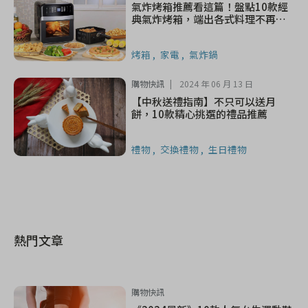
氣炸烤箱推薦看這篇！盤點10款經
典氣炸烤箱，端出各式料理不再費
力
烤箱
家電
氣炸鍋
購物快訊
2024 年 06 月 13 日
【中秋送禮指南】不只可以送月
餅，10款精心挑選的禮品推薦
禮物
交換禮物
生日禮物
熱門文章
購物快訊