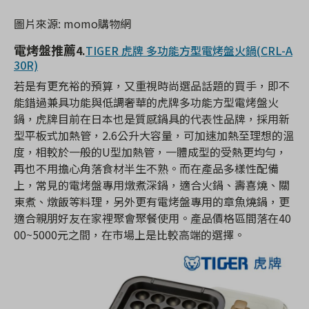
圖片來源: momo購物網
電烤盤推薦
4.
TIGER 虎牌 多功能方型電烤盤火鍋(CRL-A
30R)
若是有更充裕的預算，又重視時尚選品話題的買手，即不
能錯過兼具功能與低調奢華的虎牌多功能方型電烤盤火
鍋，虎牌目前在日本也是質感鍋具的代表性品牌，採用新
型平板式加熱管，2.6公升大容量，可加速加熱至理想的溫
度，相較於一般的U型加熱管，一體成型的受熱更均勻，
再也不用擔心角落食材半生不熟。而在產品多樣性配備
上，常見的電烤盤專用燉煮深鍋，適合火鍋、壽喜燒、關
東煮、燉飯等料理，另外更有電烤盤專用的章魚燒鍋，更
適合親朋好友在家裡聚會聚餐使用。產品價格區間落在40
00~5000元之間，在市場上是比較高端的選擇。