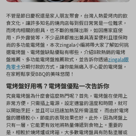
不管是節日慶祝還是家人朋友聚會，台灣人熱愛烤肉的飲
食文化，讓許多知名的燒肉店每到假日常常是一位難求，
而烤肉相關的廚具，也不斷的推陳出新，如因應家庭使
用、戶外露營等，不少品牌都推出兼具清潔便利且環保時
尚的多功能電烤盤，本次zingala小編將帶大家了解如何挑
選電烤盤、電烤盤缺點優點有哪些，介紹8款熱銷的電烤
盤推薦、多功能電烤盤推薦款式，並告訴你透過
zingala銀
角零卡
分期付款的方式，讓你能無痛入手心愛的電烤盤，
在家輕鬆享受BBQ的美味悠閒！
電烤盤好用嗎？電烤盤優點一次告訴你
究竟電烤盤為什麼會這麼熱門呢？首先，電烤盤在使用上
非常方便，只需插上電源，設定適當的溫度和時間，就可
以開始烹飪，並且可以迅速加熱至所需溫度， 而由於電烤
盤的體積較小，節能的表現效果也好。此外，因為烤盤上
只有一層，它能更有效地將熱量傳遞到食物上。重要的
是，相較於燒烤爐或烤箱，大多數電烤盤具有防黏塗層或