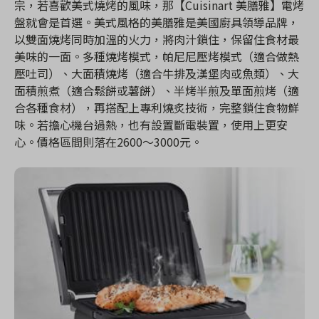
宗，若喜歡美式燒烤的風味，那【Cuisinart 美膳雅】電烤
盤就會是首選。美式風格的美膳雅是美國廚具領導品牌，
以雙面燒烤同時加溫的火力，將肉汁鎖住，保留住食材最
美味的一面。多種燒烤模式，帕尼尼壓烤模式（適合做熱
壓吐司）、大面積燒烤（適合牛排及漢堡肉或魚類）、大
面積煎煮（適合鬆餅或薯餅）、半烤半煎及單面煎烤（適
合各種食材），再搭配上專利燒炙技術，完整鎖住食物鮮
味。若擔心機台過熱，也有設置斷電裝置，使用上更安
心。價格區間則落在2600～3000元。