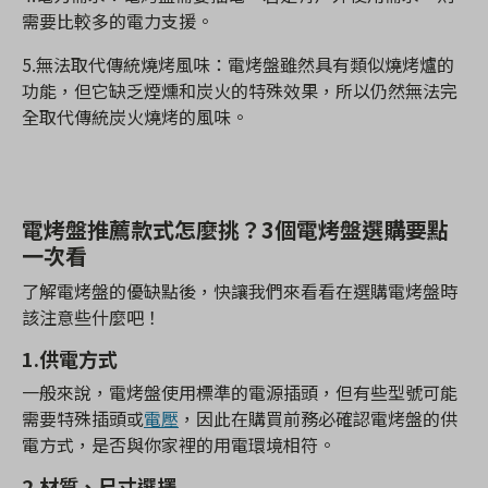
需要比較多的電力支援。
5.無法取代傳統燒烤風味：電烤盤雖然具有類似燒烤爐的
功能，但它缺乏煙燻和炭火的特殊效果，所以仍然無法完
全取代傳統炭火燒烤的風味。
電烤盤推薦款式怎麼挑？3個
電烤盤選購要點
一次看
了解電烤盤的優缺點後，快讓我們來看看在選購電烤盤時
該注意些什麼吧！
1.
供電方式
一般來說，電烤盤使用標準的電源插頭，但有些型號可能
需要特殊插頭或
電壓
，因此在購買前務必確認電烤盤的供
電方式，是否與你家裡的用電環境相符。
2.
材質、尺寸選擇