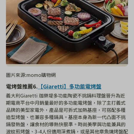
圖片來源:momo購物網
電烤盤推薦
6.
【Giaretti】多功能電烤盤
義大利Giaretti 珈樂堤多功能陶瓷不挑鍋料理盤晉升為近
期電商平台中月銷量最好的多功能電烤盤，除了主打義式
品牌的美型家電外，產品是可拆式加熱基座，可搭配多種
造型烤盤、也兼容多種鍋具。基座本身為新一代凸面不挑
鍋發熱盤，讓食材的導熱快狠準。時尚美學與功能兼具的
波紋煎烤盤、3-4人份適用深煮鍋，或是其他章魚燒烤盤配