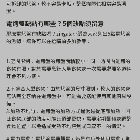
可拆卸的烤盤，較不容易卡垢，整個機體也相當容易清
潔。
電烤盤缺點有哪些？5個缺點須留意
那麼電烤盤有缺點嗎？zingala小編為大家列出5點電烤盤
的劣勢，讓你可以在選購前多加參考：
1.空間限制：電烤盤的烤盤面積較小，同一時間內能烤的
食物有限，對於需要烹飪大量食物或一次需要處理多道料
理會不夠方便。
2.不適合大型食物：由於烤盤的尺寸限制，較大的食物會
無法完全容納在電烤盤中，可能需要搭配使用其他廚具設
備。
3.加熱不均勻：電烤盤的加熱方式通常是從底部加熱，因
此食物底部的熟度可能比頂部更快，需要定期翻轉或調整
食物位置，以免造成受熱不均燒焦或口感不一的情況。
4.電力需求：電烤盤需要插電，若是有戶外使用需求，則