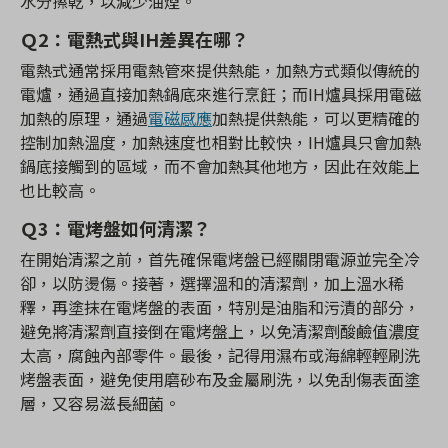
水分擦乾，以減少油煙。
Ｑ2：電熱式與IH差異在哪？
電熱式通常採用電熱管來提供熱能，加熱方式類似傳統的
電爐，通過直接加熱鍋底來進行烹飪；而IH爐具採用電磁
加熱的原理，通過
電磁感應
加熱提供熱能，可以更精確的
控制加熱溫度，加熱速度也相對比較快，IH爐具只會加熱
鍋底接觸到的區域，而不會加熱其他地方，因此在效能上
也比較高。
Ｑ3：電烤盤如何清潔？
在開始清潔之前，首先確保電烤盤已經關閉電源並完全冷
卻，以防燙傷。接著，選擇溫和的清潔劑，加上溫水稀
釋，再塗抹在電烤盤的表面，特別是油脂和污漬的部分，
避免將清潔劑直接倒在電烤盤上，以免清潔劑酸鹼值濃度
太高，腐蝕內部零件。最後，記得用濕布或海綿輕輕刷洗
烤盤表面，避免使用磨砂布及金屬刷洗，以免刮傷表面塗
層，又容易滋長細菌。