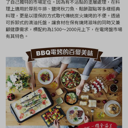
了自己獨特的市場定位。因為有不沾黏的塗層處理，在料
理上適用於厚煎牛排、鹽烤秋刀魚、鬆餅甜點等多樣經典
料理，更是以環保的方式取代傳統炭火燒烤的不便。透過
可拆卸式的滴油托盤，讓食材在保有燒烤滋味的同時又兼
顧健康需求，標配約為1500～2000元上下，在電烤盤市場
有其特色。