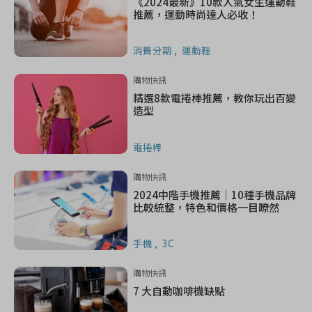
《2024最新》10款人氣女生運動鞋
推薦，運動時尚達人必收！
消費分期
運動鞋
購物快訊
精選8款電捲棒推薦，教你玩出百變
造型
電捲棒
購物快訊
2024中階手機推薦｜10種手機品牌
比較統整，特色和價格一目瞭然
手機
3C
購物快訊
7 大自動咖啡機缺點