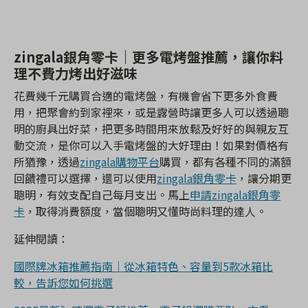
zingala銀角零卡｜更多電烤盤推薦，讓你料
理不費力烤出好滋味
花費幾千元購買合適的電烤盤，有機會省下更多外食費
用，把聚會約到家裡來，或是露營時讓更多人可以透過聰
明的廚具出好菜，把更多時間用來放鬆及好好的與親友互
動交流，是你可以入手電烤盤的大好理由！如果對價格有
所猶豫，透過
zingala購物平台
購買，都有各種不同的滿額
回饋禮可以選擇，還可以使用
zingala銀角零卡
，讓分期更
聰明，有效支配自己每月支出。馬上
申請zingala銀角零
卡
，取得消費額度，當個聰明又懂時尚料理的達人。
延伸閱讀：
國際牌冰箱推薦指南｜從冰箱特色、容量到5款冰箱比
較，告訴您如何挑選