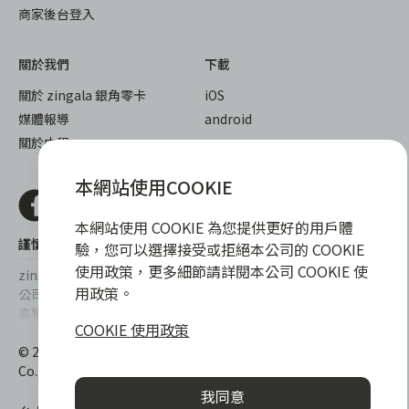
商家後台登入
關於我們
下載
關於 zingala 銀角零卡
iOS
媒體報導
android
關於中租
本網站使用COOKIE
本網站使用 COOKIE 為您提供更好的用戶體
謹慎衡量自身財務狀況，理性理財最安心
驗，您可以選擇接受或拒絕本公司的 COOKIE
使用政策，更多細節請詳閱本公司 COOKIE 使
zingala銀角零卡/仲信資融沒有代辦公司及代辦業務，也未與代辦
用政策。
公司合作，更不會要求您提供實體銀行提款卡或實體信用卡，請提
高警覺，勿受騙上當！
COOKIE 使用政策
提醒您，消費前請審慎評估財務狀況，理性理財最安心。總費用年
© 2022 仲信資融股份有限公司 Chailease Consumer Finance
百分率區間為0%~15.9%，實際費用率，仍以各合作商家提供之商
Co., Ltd. All Rights Reserved.
品或服務為準，且每一案件實際之年百分率仍視其個別產品及分期
我同意
往來條件而有所不同，總費用年百分率不等於分期費用率。