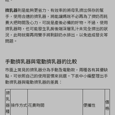
擠乳器
則是能夠更省力、有效率的將母乳擠出保存的幫
手，使用合適的擠乳器，將能讓媽咪不必再為了擠奶而耗
費大把時間及心力，可說是產後必備的好物。不過，使用
擠乳器時，也可能發生乳房後端深層乳汁未完全擠出的狀
況，此時就需再用雙手將剩餘奶水排出，以免造成發炎等
問題。
手動擠乳器與電動擠乳器的比較
市面上常見的擠乳器分為手動及電動款，兩種各有其優缺
點，可依照自己的使用習慣來挑選。下表中小編整理出手
動擠乳器與電動擠乳器的差異：
擠
乳
價
器
操作方式
花費時間
便攜性
格
種