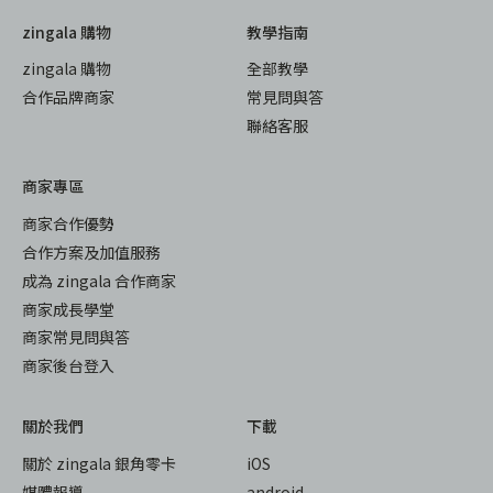
zingala 購物
教學指南
zingala 購物
全部教學
合作品牌商家
常見問與答
聯絡客服
商家專區
商家合作優勢
合作方案及加值服務
成為 zingala 合作商家
商家成長學堂
商家常見問與答
商家後台登入
關於我們
下載
關於 zingala 銀角零卡
iOS
媒體報導
android