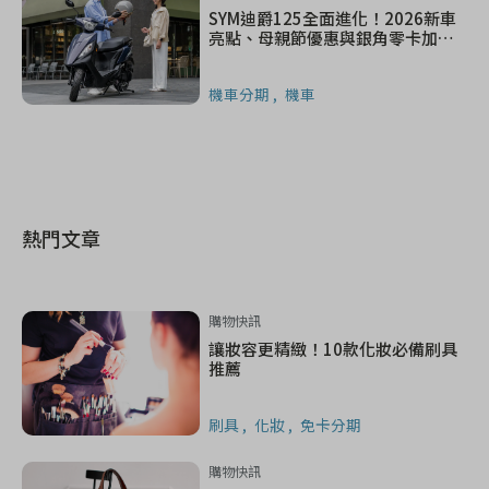
SYM迪爵125全面進化！2026新車
亮點、母親節優惠與銀角零卡加碼
一次看
機車分期
機車
熱門文章
購物快訊
讓妝容更精緻！10款化妝必備刷具
推薦
刷具
化妝
免卡分期
購物快訊