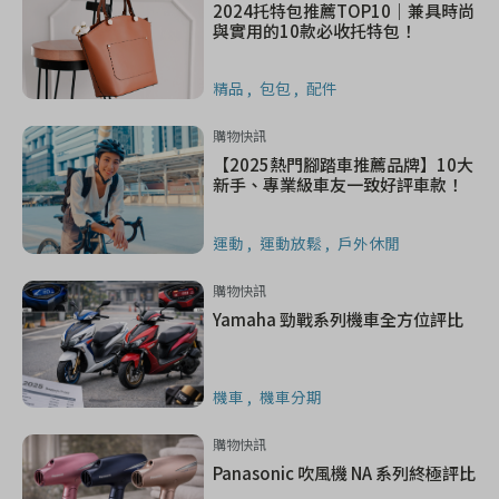
2024托特包推薦TOP10｜兼具時尚
與實用的10款必收托特包！
精品
包包
配件
購物快訊
【2025熱門腳踏車推薦品牌】10大
新手、專業級車友一致好評車款！
運動
運動放鬆
戶外休閒
購物快訊
Yamaha 勁戰系列機車全方位評比
機車
機車分期
購物快訊
Panasonic 吹風機 NA 系列終極評比