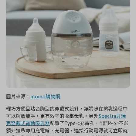
圖片來源：
momo購物網
輕巧方便且貼合胸型的穿戴式設計，讓媽咪在擠乳過程中
可以解放雙手，更有效率的收集母乳，另外
Spectra貝瑞
克穿戴式電動吸乳器
配置了Type-c充電孔，出門在外不必
額外攜帶專用充電線、充電器，連接行動電源就可立即就