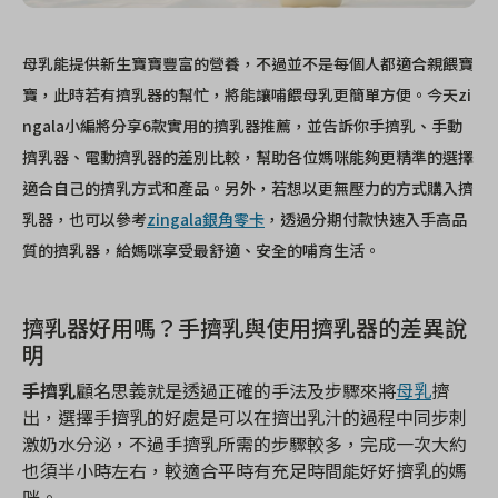
母乳能提供新生寶寶豐富的營養，不過並不是每個人都適合親餵寶
寶，此時若有擠乳器的幫忙，將能讓哺餵母乳更簡單方便。今天zi
ngala小編將分享6款實用的擠乳器推薦，並告訴你手擠乳、手動
擠乳器、電動擠乳器的差別比較，幫助各位媽咪能夠更精準的選擇
適合自己的擠乳方式和產品。另外，若想以更無壓力的方式購入擠
乳器，也可以參考
zingala銀角零卡
，透過分期付款快速入手高品
質的擠乳器，給媽咪享受最舒適、安全的哺育生活。
擠乳器好用嗎？手擠乳與使用擠乳器的差異說
明
手擠乳
顧名思義就是透過正確的手法及步驟來將
母乳
擠
出，選擇手擠乳的好處是可以在擠出乳汁的過程中同步刺
激奶水分泌，不過手擠乳所需的步驟較多，完成一次大約
也須半小時左右，較適合平時有充足時間能好好擠乳的媽
咪。