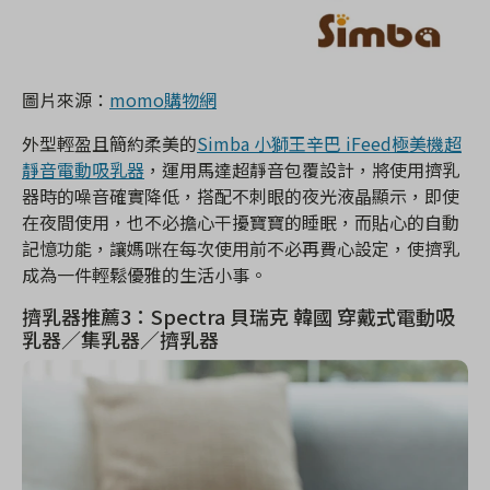
圖片來源：
momo購物網
外型輕盈且簡約柔美的
Simba 小獅王辛巴 iFeed極美機超
靜音電動吸乳器
，運用馬達超靜音包覆設計，將使用擠乳
器時的噪音確實降低，搭配不刺眼的夜光液晶顯示，即使
在夜間使用，也不必擔心干擾寶寶的睡眠，而貼心的自動
記憶功能，讓媽咪在每次使用前不必再費心設定，使擠乳
成為一件輕鬆優雅的生活小事。
擠乳器推薦3：Spectra 貝瑞克 韓國 穿戴式電動吸
乳器／集乳器／擠乳器