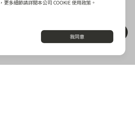
政策，更多細節請詳閱本公司 COOKIE 使用政策。
聯絡客服
我同意
關於我們
勢
關於 zingala 銀角零卡
加值服務
媒體報導
la 合作商家
關於中租
堂
與答
下載