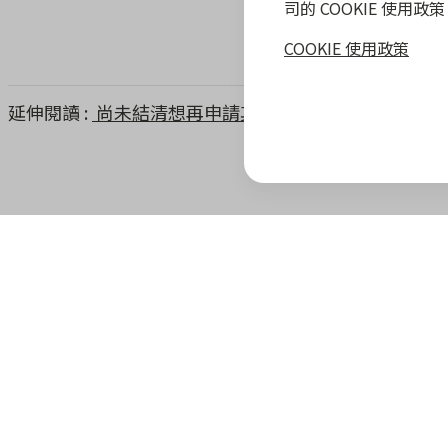
司的 COOKIE 使用
COOKIE 使用政策
延伸閱讀
尚未結清想再申請其他分期可以嗎
zingala 攻略
最新優惠
教學指南
商家專區
zingala 介紹
合作商家優惠
全部教學
商家合作優
官方部落格
zingala 活動
常見問與答
合作方案及
重要公告
聯絡客服
成為 zinga
已結束活動
商家成長學
zingala 購物
商家常見問
zingala 購物