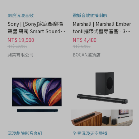
劇院沉浸音效
震撼音效便攜喇叭
Sony | [Sony]家庭娛樂揚
Marshall | Marshall Ember
聲器 聲霸 Smart Soundba
tonII攜帶式藍芽音響 - 3C
r - 3C科技分期
科技分期
NT$ 19,900
NT$ 4,480
NT$ 19,900
NT$ 6,980
昶美有限公司
BOCAN選貨店
沉浸劇院影音套組
全景沉浸天空聲道