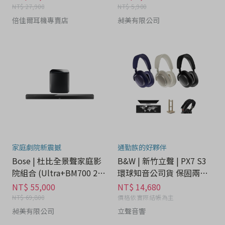
NT$ 27,900
NT$ 5,900
倍佳爾耳機專賣店
昶美有限公司
家庭劇院新震撼
通勤族的好夥伴
Bose | 杜比全景聲家庭影
B&W | 新竹立聲 | PX7 S3
院組合 (Ultra+BM700 2件
環球知音公司貨 保固兩年-
組) - 音響分期
音響分期
NT$ 55,000
NT$ 14,680
NT$ 69,800
價格依實際結帳為主
昶美有限公司
立聲音響