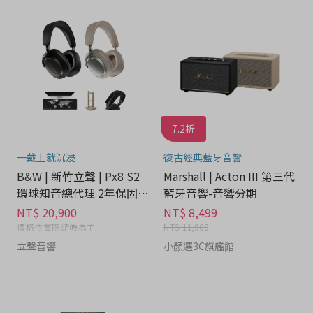
7.2折
一戴上就沉浸
復古經典藍牙音響
B&W | 新竹立聲 | Px8 S2
Marshall | Acton III 第三代
環球知音總代理 2年保固-
藍牙音響-音響分期
音響分期
NT$ 20,900
NT$ 8,499
價格依實際結帳為主
NT$ 11,900
立聲音響
小顏選3C旗艦館