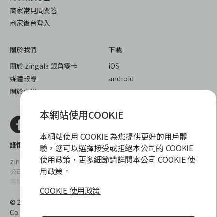
商家常見問與答
商家後台登入
關於我們
下載
關於 zingala 銀角零卡
iOS
媒體報導
android
關於中租
本網站使用COOKIE
本網站使用 COOKIE 為您提供更好的用戶體
謹慎衡量自身財務狀況，理性理財最安心
驗，您可以選擇接受或拒絕本公司的 COOKIE
使用政策，更多細節請詳閱本公司 COOKIE 使
zingala銀角零卡/仲信資融沒有代辦公司及代辦業務，也未與代辦
用政策。
公司合作，更不會要求您提供實體銀行提款卡或實體信用卡，請提
高警覺，勿受騙上當！
COOKIE 使用政策
提醒您，消費前請審慎評估財務狀況，理性理財最安心。總費用年
© 2022 仲信資融股份有限公司 Chailease Consumer Finance
百分率區間為0%~15.9%，實際費用率，仍以各合作商家提供之商
Co., Ltd. All Rights Reserved.
品或服務為準，且每一案件實際之年百分率仍視其個別產品及分期