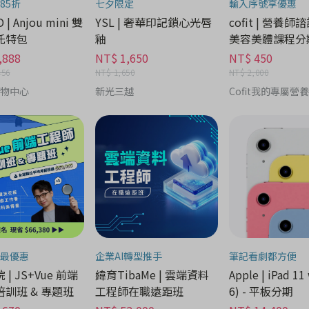
85折
七夕限定
輸入序號享優惠
 | Anjou mini 雙
YSL | 奢華印記鎖心光唇
cofit | 營養師
托特包
釉
美容美體課程分
,888
NT$ 1,650
NT$ 450
456
NT$ 1,650
NT$ 2,000
購物中心
新光三越
Cofit我的專屬營
最優惠
企業AI轉型推手
筆記看劇都方便
| JS+Vue 前端
緯育TibaMe | 雲端資料
Apple | iPad 11 
訓班 & 專題班
工程師在職遠距班
6) - 平板分期