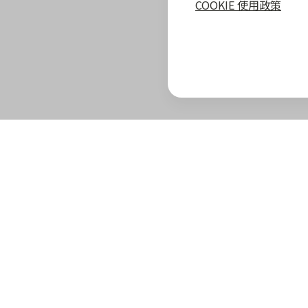
COOKIE 使用政策
zingala 攻略
最新優惠
教學指南
商家專區
zingala 介紹
合作商家優惠
全部教學
商家合作優
官方部落格
zingala 活動
常見問與答
合作方案及
重要公告
聯絡客服
成為 zinga
已結束活動
商家成長學
zingala 購物
商家常見問
zingala 購物
商家後台登
合作品牌商家