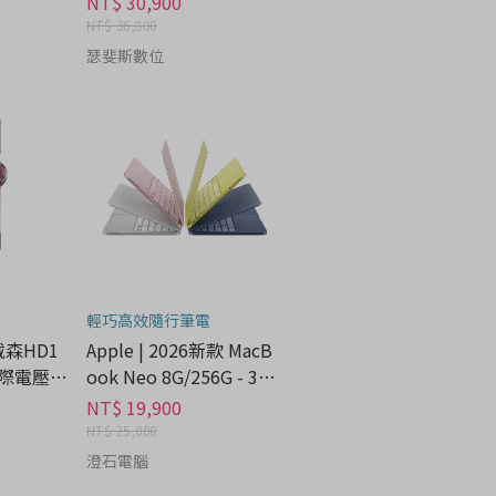
NT$ 30,900
NT$ 36,800
瑟斐斯數位
輕巧高效隨行筆電
 戴森HD1
Apple | 2026新款 MacB
際電壓 -
ook Neo 8G/256G - 3C
科技分期
NT$ 19,900
NT$ 25,000
澄石電腦