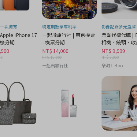
一次擁有
特定期數享零利率
影像記錄多元選擇
 Apple iPhone 17
一起飛旅行社 | 東京機票
樂淘代標代購 |
 手機分期
- 機票分期
相機、鏡頭、收藏
機分期
,900
NT$ 14,000
NT$ 9,999
00
NT$ 15,000
NT$ 9,999
一起飛旅行社
樂淘 Letao