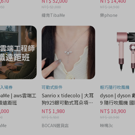
,670
NT$ 52,000
NT$ 14,400
050
NT$ 52,000
NT$ 14,900
緯育TibaMe
樂phone
入場券
可動式掛件
輕巧隨行吹風機
aMe | aws雲端工
Sanrio x tidecolo | 大耳
dyson | dyson
職遠距班
狗925銀可動式耳朵項鍊
9 隨行吹風機 國
禮盒 - 流行潮牌分期
家電分期
,000
NT$ 1,980
NT$ 10,900
00
NT$ 5,580
NT$ 10,900
aMe
BOCAN選貨店
映鳴3c