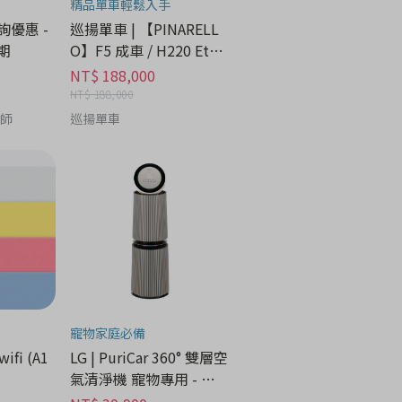
精品單車輕鬆入手
諮詢優惠 -
巡揚單車 | 【PINARELL
期
O】F5 成車 / H220 Etna
Black Matt
NT$ 188,000
NT$ 188,000
養師
巡揚單車
寵物家庭必備
wifi (A1
LG | PuriCar 360° 雙層空
氣清淨機 寵物專用 - 家
電分期