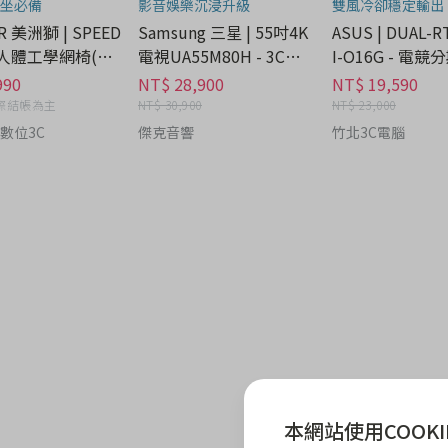
坐必備
影音娛樂沉浸升級
雙風冷卻穩定輸出
R 美洲獅 | SPEED
Samsung 三星 | 55吋4K
ASUS | DUAL-RTX5060T
競人體工學網椅(有
電視UA55M80H - 3C科
I-O16G - 電競
/雪尼爾親膚網布)
技分期
990
NT$ 28,900
NT$ 19,590
科技分期
際結帳為主
NT$ 30,900
NT$ 23,000
數位3C
傑克音響
竹北3C電腦
本網站使用COOKI