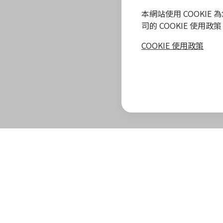
本網站使用 COOKI
司的 COOKIE 使用
COOKIE 使用政策
zingala 攻略
最新優惠
教學指南
商家專區
zingala 介紹
合作商家優惠
全部教學
商家合作優
官方部落格
zingala 活動
常見問與答
合作方案及
重要公告
聯絡客服
成為 zinga
已結束活動
商家成長學
zingala 購物