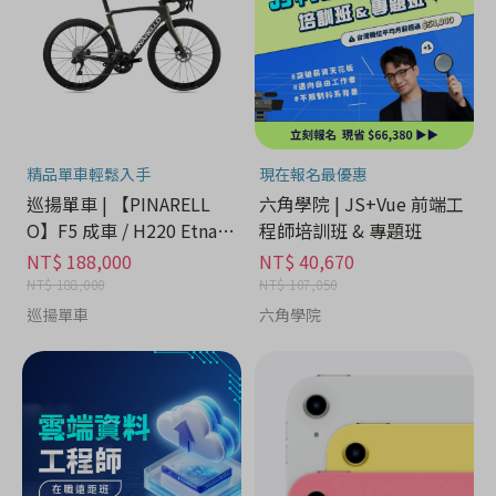
精品單車輕鬆入手
現在報名最優惠
巡揚單車 | 【PINARELL
六角學院 | JS+Vue 前端工
O】F5 成車 / H220 Etna B
程師培訓班 & 專題班
lack Matt
NT$ 188,000
NT$ 40,670
NT$ 188,000
NT$ 107,050
巡揚單車
六角學院