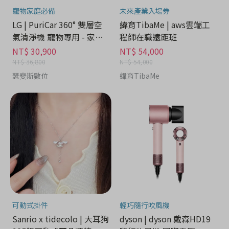
寵物家庭必備
未來產業入場券
LG | PuriCar 360° 雙層空
緯育TibaMe | aws雲端工
氣清淨機 寵物專用 - 家電
程師在職遠距班
分期
NT$ 30,900
NT$ 54,000
NT$ 36,800
NT$ 54,000
瑟斐斯數位
緯育TibaMe
可動式掛件
輕巧隨行吹風機
Sanrio x tidecolo | 大耳狗
dyson | dyson 戴森HD19