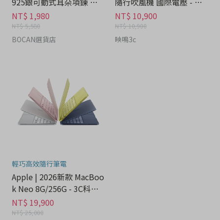
925銀可動式耳朵項鍊 禮
隨行吹風機 國際電壓 - 家
盒 - 流行潮牌分期
電分期
NT$ 1,980
NT$ 10,900
NT$ 5,580
NT$ 10,900
BOCAN選貨店
映鳴3c
輕巧高效隨行筆電
Apple | 2026新款 MacBoo
k Neo 8G/256G - 3C科技
分期
NT$ 19,900
NT$ 25,000