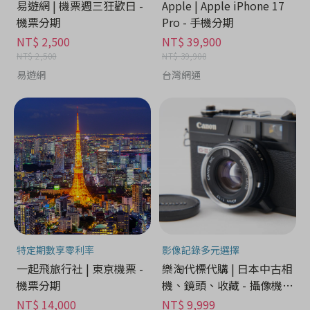
易遊網 | 機票週三狂歡日 -
Apple | Apple iPhone 17
機票分期
Pro - 手機分期
NT$ 2,500
NT$ 39,900
NT$ 2,500
NT$ 39,900
易遊網
台灣網通
特定期數享零利率
影像記錄多元選擇
一起飛旅行社 | 東京機票 -
樂淘代標代購 | 日本中古相
機票分期
機、鏡頭、收藏 - 攝像機分
期
NT$ 14,000
NT$ 9,999