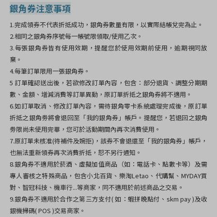
銀角券注意事項
1.完成領券不代表折抵成功，銀角券數量有限，以實際結帳兌完為止。
2.相同之銀角券序號每一帳號限領取/使用乙次。
3.每張銀角券皆有使用效期，提醒您於使用效期前使用，逾期視同放
棄。
4.每筆訂單限用一張銀角券。
5 訂單確認送出後，若欲修改訂單內容，包含：部分退貨、調整分期期
數、金額、增減消費等訂單異動，原訂單折抵之銀角券將不適用。
6.如訂單取消、修改訂單內容，需待銀角零卡系統處理完成後，原訂單
折抵之銀角劵將會退回至「我的銀角券」帳戶。提醒您，若退回之銀角
劵限尚未使用完畢，您可於活動期間內再次消費使用。
7.原訂單未核准(待補件及婉拒)，該券不會退還至「我的銀角券」帳戶，
也無法重新領券再次消費折抵，恕不另行通知。
8.銀角券不適用於菸酒、虛擬加值商品（如：電話卡、點數卡等）及需
專人審核之特殊商品，包含小北百貨、樂淘Letao、代購幫、MYDAY買
對、智冠科技、機車行...等商家，同不適用於前述商品之交易。
9.銀角券不適用於合作之第三方支付( 如：蝦拼晚點付、skm pay )及收
銀機掃碼( POS )交易商家。