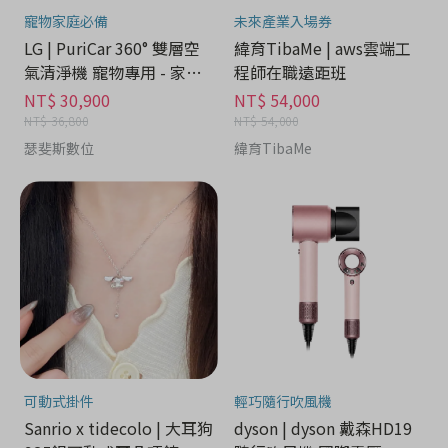
寵物家庭必備
未來產業入場券
LG | PuriCar 360° 雙層空
緯育TibaMe | aws雲端工
氣清淨機 寵物專用 - 家電
程師在職遠距班
分期
NT$ 30,900
NT$ 54,000
NT$ 36,800
NT$ 54,000
瑟斐斯數位
緯育TibaMe
可動式掛件
輕巧隨行吹風機
Sanrio x tidecolo | 大耳狗
dyson | dyson 戴森HD19