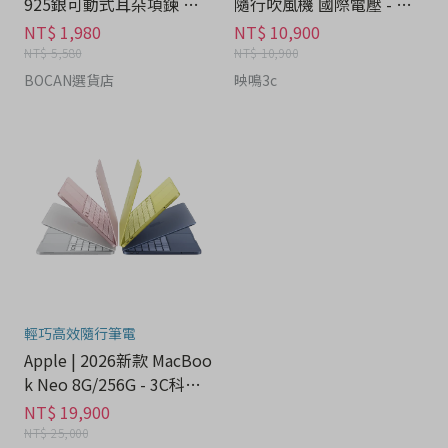
925銀可動式耳朵項鍊 禮
隨行吹風機 國際電壓 - 家
盒 - 流行潮牌分期
電分期
NT$ 1,980
NT$ 10,900
NT$ 5,580
NT$ 10,900
BOCAN選貨店
映鳴3c
輕巧高效隨行筆電
Apple | 2026新款 MacBoo
k Neo 8G/256G - 3C科技
分期
NT$ 19,900
NT$ 25,000