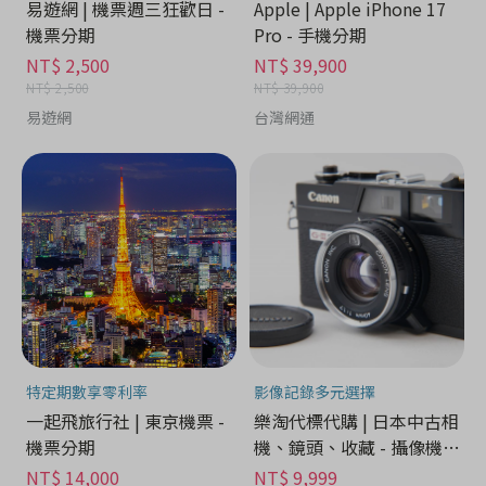
易遊網 | 機票週三狂歡日 -
Apple | Apple iPhone 17
機票分期
Pro - 手機分期
NT$ 2,500
NT$ 39,900
NT$ 2,500
NT$ 39,900
易遊網
台灣網通
特定期數享零利率
影像記錄多元選擇
一起飛旅行社 | 東京機票 -
樂淘代標代購 | 日本中古相
機票分期
機、鏡頭、收藏 - 攝像機分
期
NT$ 14,000
NT$ 9,999