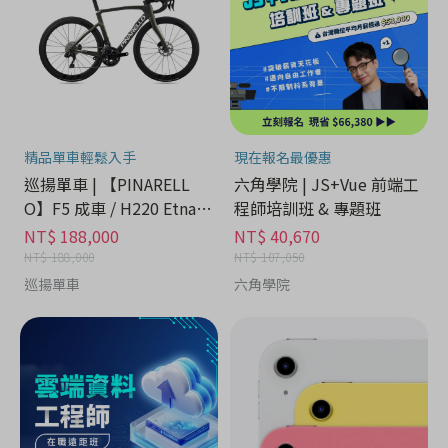
精品單車輕鬆入手
現在報名最優惠
巡揚單車 | 【PINARELL
六角學院 | JS+Vue 前端工
O】F5 成車 / H220 Etna B
程師培訓班 & 專題班
lack Matt
NT$ 188,000
NT$ 40,670
NT$ 188,000
NT$ 107,050
巡揚單車
六角學院