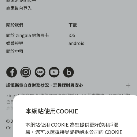
商家常見問與答
商家後台登入
關於我們
下載
關於 zingala 銀角零卡
iOS
媒體報導
android
關於中租
謹慎衡量自身財務狀況，理性理財最安心
zingala銀角零卡/仲信資融沒有代辦公司及代辦業務，也未與代辦
公司合作，更不會要求您提供實體銀行提款卡或實體信用卡，請提
高警覺，勿受騙上當！
本網站使用COOKIE
提醒您，消費前請審慎評估財務狀況，理性理財最安心。總費用年
© 2022 仲信資融股份有限公司 Chailease Consumer Finance
百分率區間為0%~15.9%，實際費用率，仍以各合作商家提供之商
本網站使用 COOKIE 為您提供更好的用戶體
Co., Ltd. All Rights Reserved.
品或服務為準，且每一案件實際之年百分率仍視其個別產品及分期
驗，您可以選擇接受或拒絕本公司的 COOKIE
往來條件而有所不同，總費用年百分率不等於分期費用率。