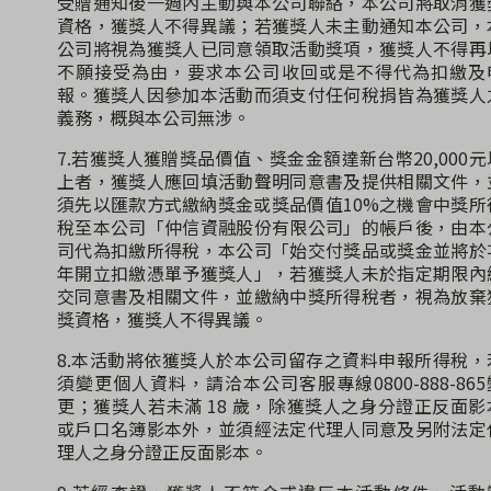
受贈通知後一週內主動與本公司聯絡，本公司將取消獲
資格，獲獎人不得異議；若獲獎人未主動通知本公司，
公司將視為獲獎人已同意領取活動獎項，獲獎人不得再
不願接受為由，要求本公司收回或是不得代為扣繳及
報。獲獎人因參加本活動而須支付任何稅捐皆為獲獎人
義務，概與本公司無涉。
7.若獲獎人獲贈獎品價值、獎金金額達新台幣20,000元
上者，獲獎人應回填活動聲明同意書及提供相關文件，
須先以匯款方式繳納獎金或獎品價值10%之機會中獎所
稅至本公司「仲信資融股份有限公司」的帳戶後，由本
司代為扣繳所得稅，本公司「始交付獎品或獎金並將於
年開立扣繳憑單予獲獎人」，若獲獎人未於指定期限內
交同意書及相關文件，並繳納中獎所得稅者，視為放棄
獎資格，獲獎人不得異議。
8.本活動將依獲獎人於本公司留存之資料申報所得稅，
須變更個人資料，請洽本公司客服專線0800-888-865
更；獲獎人若未滿 18 歲，除獲獎人之身分證正反面影
或戶口名簿影本外，並須經法定代理人同意及另附法定
理人之身分證正反面影本。