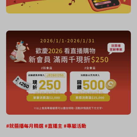
#就醬播每月精選 #直播主
#
專屬活動