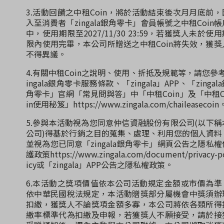
3.活動回饋之中租Coin，將於活動結束後次月月底前，
入至消費者「zingala銀角零卡」會員帳號之中租Coin帳
中，使用期限至2027/11/30 23:59，若獲獎人未於使用
限內使用完畢，本公司所贈送之中租Coin將失效，獲獎
不得異議。
4.有關中租Coin之說明、使用、折抵及規範等，請您參考
ingala銀角零卡服務條款、「zingala」APP、「zingal
角零卡」官網「常見問與答」中「中租Coin」及「中租C
in使用秘笈」https://www.zingala.com/chaileasecoin
5.參與本活動視為您同意仲信資融股份有限公司(以下稱
公司)得基於行銷之目的蒐集、處理、利用您的個人資料
並視為您已同意「zingala銀角零卡」網頁公告之隱私權
護政策https://www.zingala.com/document/privacy-p
icy或「zingala」APP公告之隱私權政策。
6.本活動之獎項價值依本公司活動規定金額或市價為準
依中華民國稅法規定，本活動贈獎部分屬機會中獎須辦
扣繳，獲獎人不論獎項金額多寡，本公司將依各類所得
繳率標準代為扣繳及申報，若獲獎人不願接受，請於接