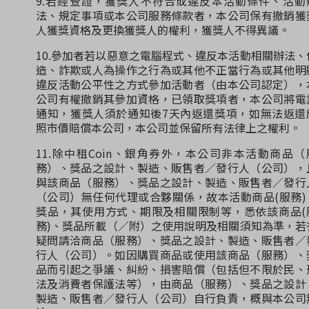
9.若經查證，獲獎人不符合或違反本活動條件、活動
法、規定事項或本公司服務條款者，本公司保有撤銷獲
人獲獎資格及更換獲獎人的權利，獲獎人不得異議。
10.參加者若以惡意之電腦程式、違反本活動相關辦法、
造、詐欺或人為操作之行為或其他不正當行為或其他明
違反活動公平性之方式參加活動者（由本公司認定），
公司有權撤銷其參加資格，已領取獎項者，本公司將電
通知，獲獎人須於通知後7天內返還獎項，如無法返還
照市價賠償本公司，本公司並保留所有法律上之權利。
11.除中租Coin、銀角券外，本公司非本活動商品（
務）、獎品之設計、製造、販售者／發行人（公司），
與該商品（服務）、獎品之設計、製造、販售者／發行
（公司）無任何代理或合夥關係，故本活動商品(服務)
獎品，其使用方式、期限及相關限制等，悉依該商品(
務)、獎品所載（／附）之使用說明及相關須知為準，若
疑問請洽商品（服務）、獎品之設計、製造、販售者／
行人（公司）。如因購買商品或使用該商品（服務）、
品而引起之爭議、糾紛、損害賠償（包括但不限於民、
法及消費者保護法等），由商品（服務）、獎品之設計
製造、販售者／發行人（公司）自行負責，概與本公司