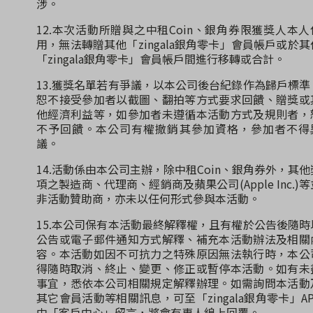
涉。
12.本次活動所贈與之中租Coin、銀角券限獲獎人本人
用，無法轉贈其他「zingala銀角零卡」會員帳戶或於其
「zingala銀角零卡」會員帳戶間進行移轉或合計。
13.獲獎名單若有爭議，以本公司後台紀錄作為歸戶標準
恕不接受參加者以截圖、翻拍等方式要求回饋、贈獎或
他經濟利益等，如參加者未遵循本活動方式及規則者，
不予回饋。本公司有權撤銷其參加資格，參加者不得
議。
14.活動係由本公司主辦，除中租Coin、銀角券外，其他
項之製造商、代理商、經銷商及蘋果公司(Apple Inc.)等
非活動贊助商，亦未以任何形式參與本活動。
15.本公司保有本活動最終解釋權，且有權於公告後隨時
公告或電子郵件通知方式解釋、補充本活動辦法及相關
容。本活動如因不可抗力之特殊原因無法執行時，本公
得隨時取消、終止、變更、修正或暫停本活動。如有未
事宜，悉依本公司相關規定解釋辦理。如需詢問本活動
其它會員活動等相關訊息，可至「zingala銀角零卡」AP
中「客戶中心」留言，將會有專人線上回覆。