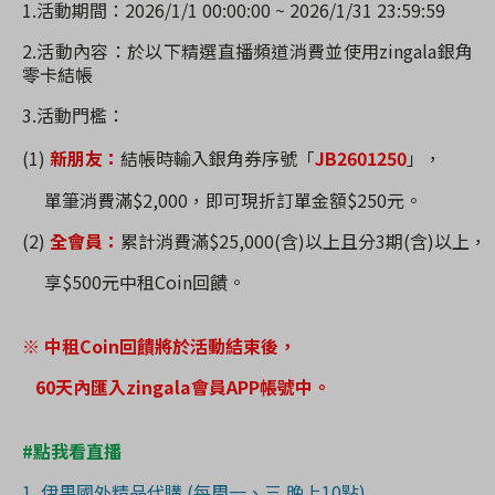
1.活動期間：
2026/1/1 00:00:00 ~ 2026/1/31 23:59:59
2.活動內容：
於
以下精選直播頻道消費並使用
zingala
銀角
零卡結帳
3.活動門檻：
(1)
新朋友：
結帳時輸入銀角券序號「
JB2601250
」，
單筆消費滿
$2,000
，
即可現折訂單金額
$250
元。
(2)
全會員：
累計消費滿
$25,000(含)以上且分3期(含)以上
，
享
$500
元中租
Coin
回饋。
※ 中租Coin回饋將於活動結束後，
60
天內匯入
zingala
會員
APP
帳號中。
#點我看直播
1. 伊果國外精品代購 (每周一、三 晚上10點)