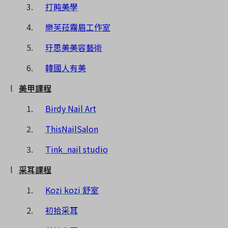
3.
打盹美學
4.
樂芙菈霧眉工作室
5.
玗思美美容藝術
6.
韓國人有美
l
美甲課程
1.
Birdy Nail Art
2.
ThisNailSalon
3.
Tink_nail studio
l
采耳課程
1.
Kozi kozi
舒室
2.
初拾采耳