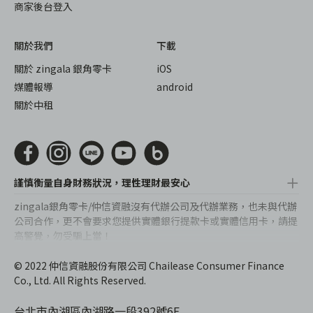
商家後台登入
關於我們
下載
關於 zingala 銀角零卡
iOS
媒體報導
android
關於中租
謹慎衡量自身財務狀況，理性理財最安心
zingala銀角零卡/仲信資融沒有代辦公司及代辦業務，也未與代辦
公司合作，更不會要求您提供實體銀行提款卡或實體信用卡，請提
高警覺，勿受騙上當！
提醒您，消費前請審慎評估財務狀況，理性理財最安心。總費用年
© 2022 仲信資融股份有限公司 Chailease Consumer Finance
百分率區間為0%~15.9%，實際費用率，仍以各合作商家提供之商
Co., Ltd. All Rights Reserved.
品或服務為準，且每一案件實際之年百分率仍視其個別產品及分期
往來條件而有所不同，總費用年百分率不等於分期費用率。
台北市內湖區內湖路一段392號6F