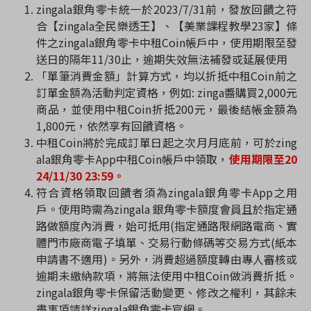
zingala
銀角零卡統一於
2023/7/31
前，發放回饋之符
合【
zingala
全民樂透王】、【美業課程教學
23
家】條
件之
zingala
銀角零卡中租
Coin
帳戶中，使用期限至發
送日的隔年
11/30
止，逾期失效無法補發或延展使用
「單筆消費金額」計算方式，均以折抵中租
Coin
前之
訂單金額為活動判定資格，例如
: zinga
醬購買
2,000
元
商品，並使用中租
Coin
折抵
200
元，最後結帳金額為
1,800
元，依然享有回饋資格。
中租
Coin
將於完成訂單日起之次月月底前，可於
zing
ala
銀角零卡
App
中租
Coin
帳戶中領取，
使用期限至
20
24/11/30 23:59
。
符合資格領取回饋者須為
zingala
銀角零卡
App
之用
戶。使用時需為
zingala
銀角零卡額度會員且於指定通
路做額度內消費，始可抵用
(
指定通路限網路電商、實
體門市廠商電子填單、交易行動條碼等交易方式
(
紙本
申請書不適用
)
。另外，消費超過額度轉由專人審核或
逾期未繳納款項，將無法使用中租
Coin
做消費折抵。
zingala
銀角零卡保留活動變更、修改之權利，其餘未
盡事項請詳
zingala
銀角零卡官網。