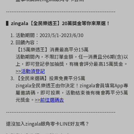
-------------------------------------------------------------
▌zingala
【全民樂透王】
20
萬獎金等你來票選！
活動期間：
2023/5/1-2023/6/30
回饋內容：
【
15
萬樂透王】消費最高平分
15
萬
活動期間內，不限訂單金額，任一消費且分
6
期
(
含
)
以
上，即可登記參加抽獎，有機會評分最高
15
萬獎金。
>>
活動須登記
【全民來選碼】投票免費平分
5
萬
zingala
全民樂透王由你決定！
zingala
會員填寫
App
專
屬邀請碼，即可投票，活動結束後有機會再平分
5
萬
元獎金。
>>
前往選碼去
-------------------------------------------------------------
還沒加入
zingala
銀角零卡
LINE
好友嗎？