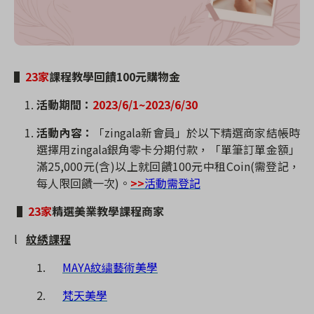
▌
23
家
課程教學回饋
100
元
購物金
活動期間：
2023/6/1~2023/6/30
活動內容：
「
zingala
新會員」於以下精選商家結帳時
選擇用
zingala
銀角零卡分期付款，「單筆訂單金額」
滿
25,000
元
(
含
)
以上就回饋
100
元中租
Coin(
需登記，
每人限回饋一次
)
。
>>
活動需登記
▌
23
家
精選美業教學課程商家
l
紋綉課程
1.
MAYA
紋繍藝術美學
2.
梵天美學