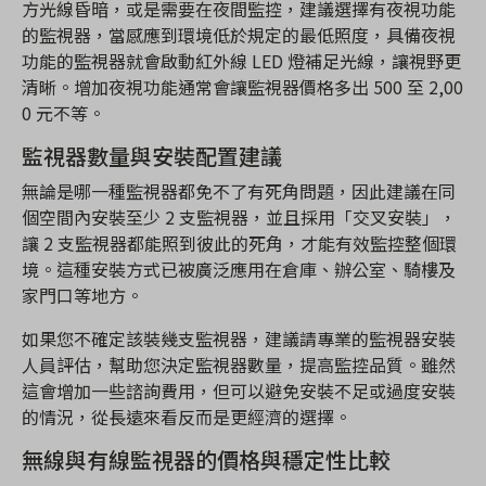
方光線昏暗，或是需要在夜間監控，建議選擇有夜視功能
的監視器，當感應到環境低於規定的最低照度，具備夜視
功能的監視器就會啟動紅外線 LED 燈補足光線，讓視野更
清晰。增加夜視功能通常會讓監視器價格多出 500 至 2,00
0 元不等。
監視器數量與安裝配置建議
無論是哪一種監視器都免不了有死角問題，因此建議在同
個空間內安裝至少 2 支監視器，並且採用「交叉安裝」，
讓 2 支監視器都能照到彼此的死角，才能有效監控整個環
境。這種安裝方式已被廣泛應用在倉庫、辦公室、騎樓及
家門口等地方。
如果您不確定該裝幾支監視器，建議請專業的監視器安裝
人員評估，幫助您決定監視器數量，提高監控品質。雖然
這會增加一些諮詢費用，但可以避免安裝不足或過度安裝
的情況，從長遠來看反而是更經濟的選擇。
無線與有線監視器的價格與穩定性比較