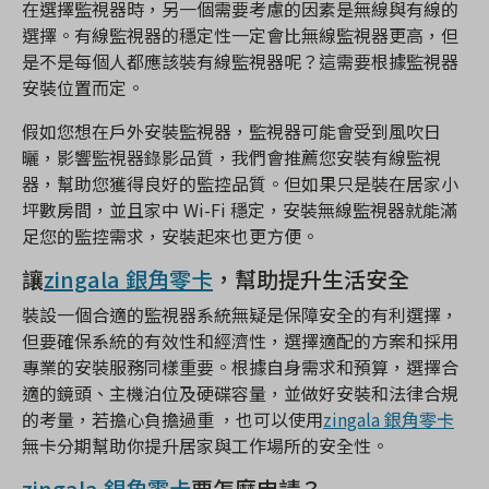
在選擇監視器時，另一個需要考慮的因素是無線與有線的
選擇。有線監視器的穩定性一定會比無線監視器更高，但
是不是每個人都應該裝有線監視器呢？這需要根據監視器
安裝位置而定。
假如您想在戶外安裝監視器，監視器可能會受到風吹日
曬，影響監視器錄影品質，我們會推薦您安裝有線監視
器，幫助您獲得良好的監控品質。但如果只是裝在居家小
坪數房間，並且家中 Wi-Fi 穩定，安裝無線監視器就能滿
足您的監控需求，安裝起來也更方便。
讓
zingala 銀角零卡
，幫助提升生活安全
裝設一個合適的監視器系統無疑是保障安全的有利選擇，
但要確保系統的有效性和經濟性，選擇適配的方案和採用
專業的安裝服務同樣重要。根據自身需求和預算，選擇合
適的鏡頭、主機泊位及硬碟容量，並做好安裝和法律合規
的考量，若擔心負擔過重 ，也可以使用
zingala 銀角零卡
無卡分期幫助你提升居家與工作場所的安全性。
zingala 銀角零卡
要怎麼申請？