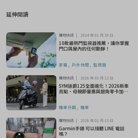
延伸閱讀
購物快訊
2024 年 01 月 30 日
10款最熱門監視器推薦，讓你掌握
門口與屋內的任何動靜！
家電
戶外休閒
監視器
購物快訊
2026 年 05 月 12 日
SYM迪爵125全面進化！2026新車
亮點、母親節優惠與銀角零卡加碼
一次看
機車分期
機車
購物快訊
2026 年 01 月 15 日
Garmin手錶 可以接聽 LINE 電話
嗎？