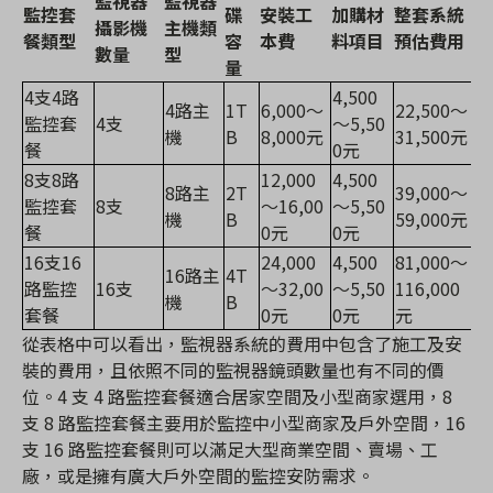
監視器
監視器
監控套
碟
安裝工
加購材
整套系統
攝影機
主機類
餐類型
容
本費
料項目
預估費用
數量
型
量
4支4路
4,500
4路主
1T
6,000～
22,500～
監控套
4支
～5,50
機
B
8,000元
31,500元
餐
0元
8支8路
12,000
4,500
8路主
2T
39,000～
監控套
8支
～16,00
～5,50
機
B
59,000元
餐
0元
0元
16支16
24,000
4,500
81,000～
16路主
4T
路監控
16支
～32,00
～5,50
116,000
機
B
套餐
0元
0元
元
從表格中可以看出，監視器系統的費用中包含了施工及安
裝的費用，且依照不同的監視器鏡頭數量也有不同的價
位。4 支 4 路監控套餐適合居家空間及小型商家選用，8
支 8 路監控套餐主要用於監控中小型商家及戶外空間，16
支 16 路監控套餐則可以滿足大型商業空間、賣場、工
廠，或是擁有廣大戶外空間的監控安防需求。