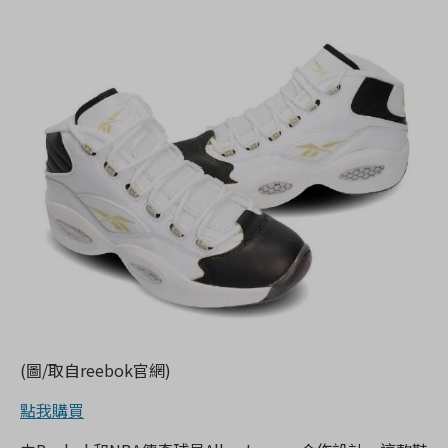
(圖/取自reebok官網)
點我購買