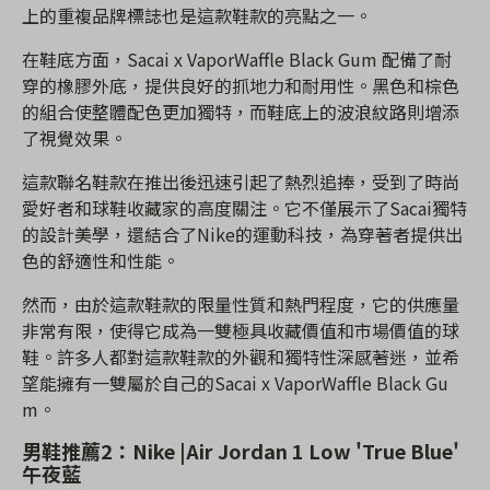
上的重複品牌標誌也是這款鞋款的亮點之一。
在鞋底方面，Sacai x VaporWaffle Black Gum 配備了耐
穿的橡膠外底，提供良好的抓地力和耐用性。黑色和棕色
的組合使整體配色更加獨特，而鞋底上的波浪紋路則增添
了視覺效果。
這款聯名鞋款在推出後迅速引起了熱烈追捧，受到了時尚
愛好者和球鞋收藏家的高度關注。它不僅展示了Sacai獨特
的設計美學，還結合了Nike的運動科技，為穿著者提供出
色的舒適性和性能。
然而，由於這款鞋款的限量性質和熱門程度，它的供應量
非常有限，使得它成為一雙極具收藏價值和市場價值的球
鞋。許多人都對這款鞋款的外觀和獨特性深感著迷，並希
望能擁有一雙屬於自己的Sacai x VaporWaffle Black Gu
m。
男鞋推薦2：Nike |Air Jordan 1 Low 'True Blue'
午夜藍