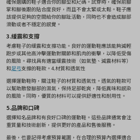
確保選購的鞋子適合你的腳型和尺碼。試穿時，確保前腳
掌和腳後跟的貼合度良好，而且不會太緊或太鬆。鞋子應
該提供足夠的空間給你的腳趾活動，同時也不會造成腳部
滑動或者不穩定的感覺。
3.緩震和支撐
考慮鞋子的緩震和支撐功能。良好的運動鞋應該能夠減輕
跑步或其他高沖擊運動對關節和肌肉的衝擊，以降低受傷
的風險。尋找具有適當緩震技術（如氣墊、減震材料等）
和
足弓
支撐的鞋款。4.材質和透氣性
選擇運動鞋時，關注鞋子的材質和透氣性。透氣的鞋款可
以幫助散發腳部的濕氣，保持足部乾爽，降低異味和感染
的風險。同時，優質的材料可以提供舒適性和耐用性。
5.品牌和口碑
選擇知名品牌和有良好口碑的運動鞋。這些品牌通常會注
重質量和技術創新，提供更好的產品和售後服務。
最後，也要記得考慮預算範圍，在合理的預算內選擇適合