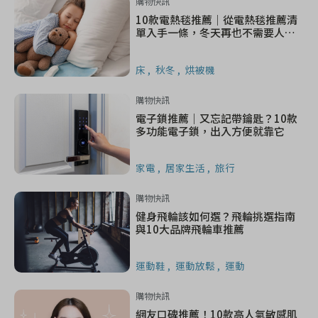
購物快訊
10款電熱毯推薦｜從電熱毯推薦清
單入手一條，冬天再也不需要人體
暖被！
床
秋冬
烘被機
購物快訊
電子鎖推薦｜又忘記帶鑰匙？10款
多功能電子鎖，出入方便就靠它
家電
居家生活
旅行
購物快訊
健身飛輪該如何選？飛輪挑選指南
與10大品牌飛輪車推薦
運動鞋
運動放鬆
運動
購物快訊
網友口碑推薦！10款高人氣敏感肌