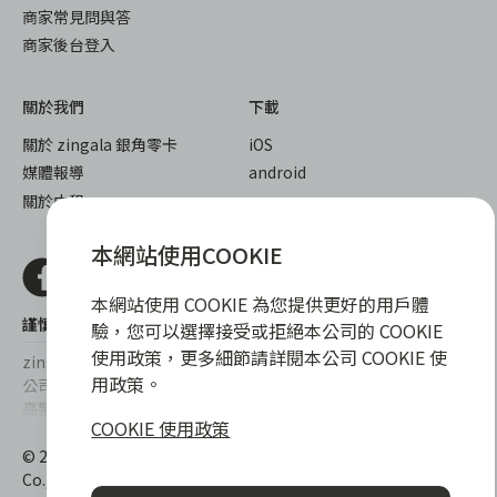
商家常見問與答
商家後台登入
關於我們
下載
關於 zingala 銀角零卡
iOS
媒體報導
android
關於中租
本網站使用COOKIE
本網站使用 COOKIE 為您提供更好的用戶體
謹慎衡量自身財務狀況，理性理財最安心
驗，您可以選擇接受或拒絕本公司的 COOKIE
使用政策，更多細節請詳閱本公司 COOKIE 使
zingala銀角零卡/仲信資融沒有代辦公司及代辦業務，也未與代辦
用政策。
公司合作，更不會要求您提供實體銀行提款卡或實體信用卡，請提
高警覺，勿受騙上當！
COOKIE 使用政策
提醒您，消費前請審慎評估財務狀況，理性理財最安心。總費用年
© 2022 仲信資融股份有限公司 Chailease Consumer Finance
百分率區間為0%~15.9%，實際費用率，仍以各合作商家提供之商
Co., Ltd. All Rights Reserved.
品或服務為準，且每一案件實際之年百分率仍視其個別產品及分期