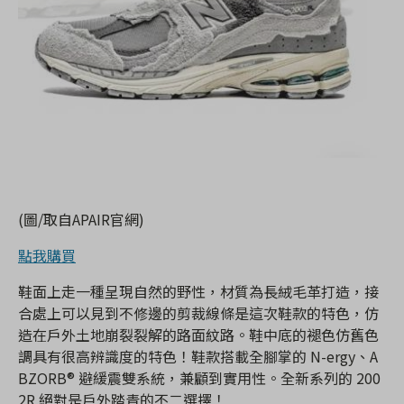
(圖/取自APAIR官網)
點我購買
鞋面上走一種呈現自然的野性，材質為長絨毛革打造，接
合處上可以見到不修邊的剪裁線條是這次鞋款的特色，仿
造在戶外土地崩裂裂解的路面紋路。鞋中底的褪色仿舊色
調具有很高辨識度的特色！鞋款搭載全腳掌的 N-ergy、A
BZORB® 避緩震雙系統，兼顧到實用性。全新系列的 200
2R 絕對是戶外踏青的不二選擇！