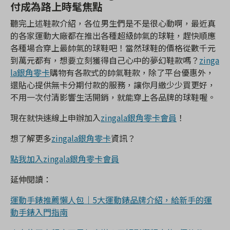
付成為路上時髦焦點
聽完上述鞋款介紹，各位男生們是不是很心動啊，最近真
的各家運動大廠都在推出各種超級帥氣的球鞋，趕快順應
各種場合穿上最帥氣的球鞋吧！當然球鞋的價格從數千元
到萬元都有，想要立刻獲得自己心中的夢幻鞋款嗎？
zinga
la銀角零卡
購物有各款式的帥氣鞋款，除了平台優惠外，
還貼心提供無卡分期付款的服務，讓你月繳少少買更好，
不用一次付清影響生活開銷，就能穿上各品牌的球鞋喔。
現在就快速線上申辦加入
zingala銀角零卡會員
！
想了解更多
zingala銀角零卡
資訊？
點我加入zingala銀角零卡會員
延伸閱讀：
運動手錶推薦懶人包｜5大運動錶品牌介紹，給新手的運
動手錶入門指南