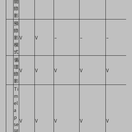
間
錄
影
預
錄
影
V
V
–
–
–
模
式
循
環
V
V
V
V
V
錄
影
Ti
m
el
a
p
V
V
V
V
V
se
延