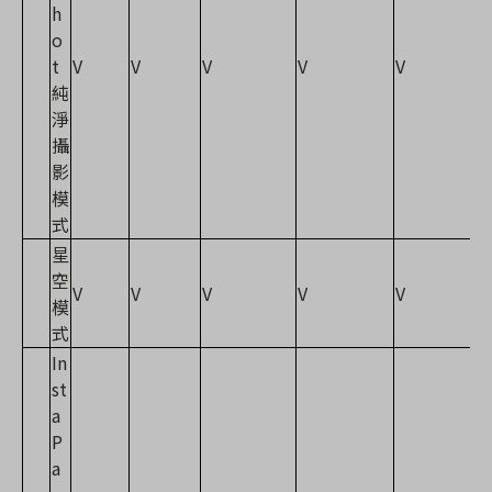
h
o
t
V
V
V
V
V
純
淨
攝
影
模
式
星
空
V
V
V
V
V
模
式
In
st
a
P
a