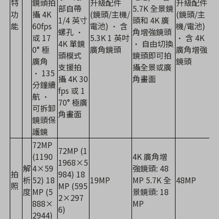
特
鏡頭拍
升級配件
升級配件
部自帶
5.7K 全景鏡
功
攝 4K
(鏡頭/主機/
(鏡頭/主
1/4 英寸
頭和 4K 廣
能
60fps
電池) • 含
機/電池)
螺孔 •
角增強鏡頭
或 17
5.3K 1 英吋
• 含 4K
4K 單鏡
• 自由切換
0° 極
廣角鏡頭
廣角增強
頭模式
鏡頭即可拍
廣角
鏡頭
支援拍
攝全景或廣
• 135
攝 4K 30
角畫面
分鐘續
fps 或 1
航 •
70° 極廣
可拆卸
角畫面
鏡頭保
護鏡
72MP
72MP (1
(1190
4K 廣角增
1968×5
解
4×59
強鏡頭: 48
拍
984) 18
析
52) 18
19MP
MP 5.7K 全
48MP
照
MP (595
度
MP (5
景鏡頭: 18
2×297
888×
MP
6)
2944)