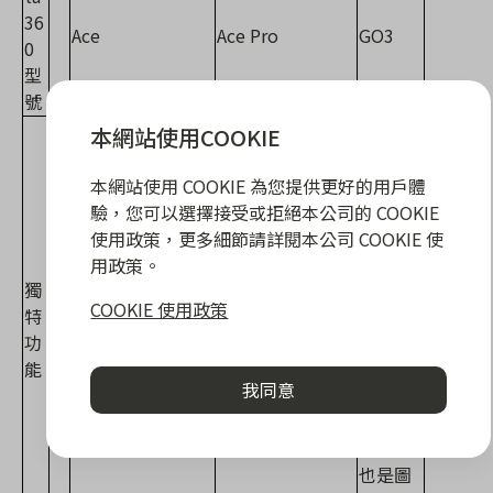
36
Ace
Ace Pro
GO3
0
型
號
• 輕巧
本網站使用COOKIE
便攜 •
磁吸安
本網站使用 COOKIE 為您提供更好的用戶體
裝系統
驗，您可以選擇接受或拒絕本公司的 COOKIE
• 創意
使用政策，更多細節請詳閱本公司 COOKIE 使
• 旗艦級 1/1.3”
POV 視
用政策。
獨
• 1/2″ 4800 萬畫
感光元件 • 徠卡
角 • 配
COOKIE 使用政策
特
素感光元件 • 4K
聯合研發 • AI 降
備翻轉
功
120fps 影片 • 2.
噪，卓越夜景表
觸控螢
能
4″ 翻轉觸控螢幕
現 • 2.4″ 翻轉觸
幕的 Ac
我同意
控螢幕
tion Po
d，是充
電盒，
也是圖