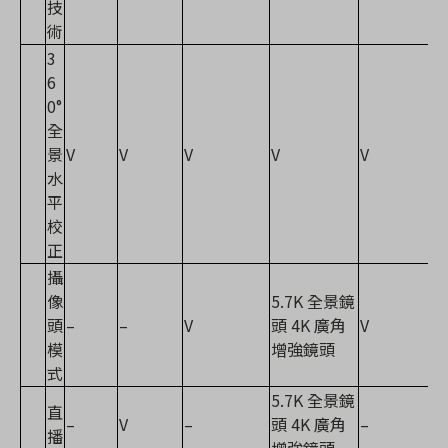
技
術
3
6
0°
全
景
V
V
V
V
V
水
平
校
正
攝
像
5.7K 全景鏡
頭
–
–
V
頭 4K 廣角
V
模
增強鏡頭
式
5.7K 全景鏡
直
–
V
–
頭 4K 廣角
–
播
增強鏡頭