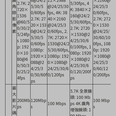
2.7K: 2
5/30fps, 4
角
5/30/5
@24/25/30
24/25/3
720×
K: 3840×2
錄
0/60fps
fps, 4K: 38
0/60fps,
1536
160@24/2
影
2.7K: 27
40×2160
2.7K: 272
@60/5
5/30/60fps,
像
20×153
@24/25/3
0×1530
0/30/2
2.7K: 2720
素
0@24/2
0/60fps, 2.
@24/25/
5/24fp
×1530@2
5/30/5
7K: 2720×
30/60/10
s 1080
4/25/30/6
0/60fps
1530@24/2
0fps, 108
p: 192
0/100fps, 1
1080p:
5/30/60fps,
0p: 1920
0×10
080p: 1920
1920×1
1080p: 192
×1080@
80@6
×1080@2
088@2
0×1080@
24/25/3
0/50/3
4/25/30/6
4/25/3
24/25/30/6
0/60/12
0/25/2
0/120/200f
0/50/60f
0/120fps
0/200fps
4fps
ps
ps
最
5.7K 全景鏡
大
頭: 100 Mb
影
200Mb
120Mbp
100 Mbp
100 Mbps
ps 4K 廣角
片
ps
s
s
增強鏡頭: 1
碼
00 Mbps