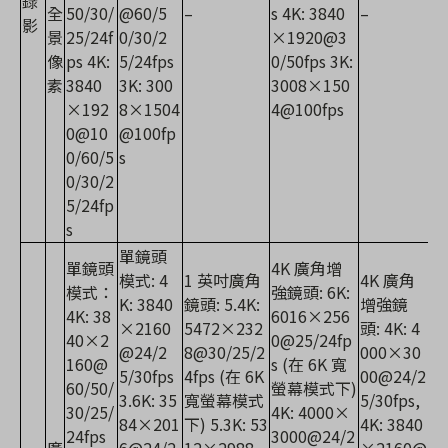
錄
全
50/30/
@60/5
–
s 4K: 3840
–
影
景
25/24f
0/30/2
×1920@3
像
ps 4K:
5/24fps
0/50fps 3K:
素
3840
3K: 300
3008×150
×192
8×1504
4@100fps
0@10
@100fp
0/60/5
s
0/30/2
5/24fp
s
單鏡頭
單鏡頭
4K 廣角增
模式: 4
1 英吋廣角
4K 廣角
模式：
強鏡頭: 6K:
K: 3840
鏡頭: 5.4K:
增強鏡
4K: 38
6016×256
×2160
5472×232
頭: 4K: 4
40×2
0@25/24fp
@24/2
8@30/25/2
000×30
160@
s (在 6K 寬
5/30fps
4fps (在 6K
00@24/2
60/50/
螢幕模式下)
3.6K: 35
寬螢幕模式
5/30fps,
30/25/
4K: 4000×
84×201
下) 5.3K: 53
4K: 3840
24fps
3000@24/2
廣
6@24/2
12×2988
×2160@