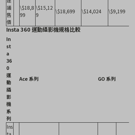
建
議
\$18,8
\$15,12
\$18,699
\$14,024
\$9,199
售
99
9
價
Insta 360 運動攝影機規格比較
In
st
a
36
0
運
Ace 系列
GO 系列
動
攝
影
機
系
列
Ins
ta