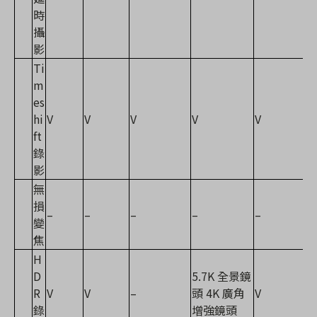
時
攝
影
Ti
m
es
hi
V
V
V
V
V
ft
錄
影
無
損
–
–
–
–
–
變
焦
H
D
5.7K 全景鏡
R
V
V
–
頭 4K 廣角
V
錄
增強鏡頭