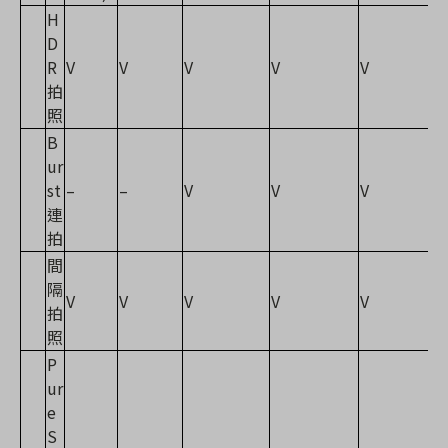
H
D
R
V
V
V
V
V
拍
照
B
ur
st
–
–
V
V
V
連
拍
間
隔
V
V
V
V
V
拍
照
P
ur
e
S