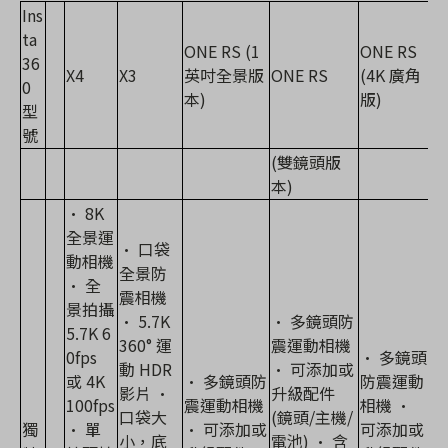
Ins
ta
ONE RS (1
ONE RS
36
X4
X3
英吋全景版
ONE RS
(4K 廣角
0
本)
版)
型
號
(雙鏡頭版
本)
• 8K
全景運
• 口袋
動相機
全景防
• 全
震相機
景拍攝
• 5.7K
• 多鏡頭防
5.7K 6
360° 運
震運動相機
0fps
• 多鏡頭
動 HDR
• 可添加或
或 4K
• 多鏡頭防
防震運動
影片 •
升級配件
100fps
震運動相機
相機 •
口袋大
(鏡頭/主機/
獨
• 單
• 可添加或
可添加或
小，底
電池) • 含