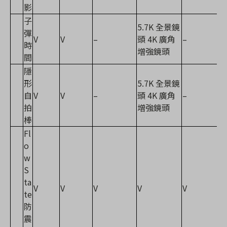
影
子
5.7K 全景鏡
彈
V
V
–
頭 4K 廣角
–
時
增強鏡頭
間
隱
形
5.7K 全景鏡
自
V
V
–
頭 4K 廣角
–
拍
增強鏡頭
棒
Fl
o
w
S
ta
V
V
V
V
V
te
防
震