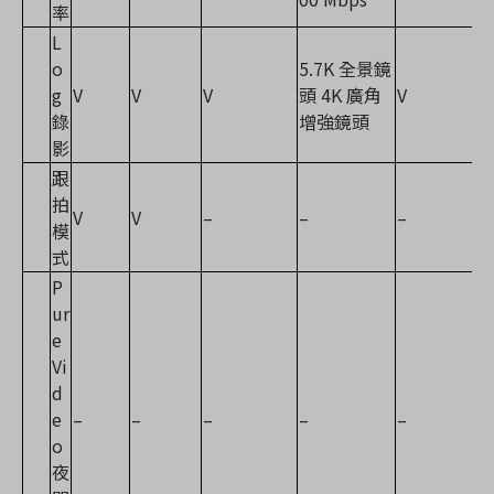
率
L
o
5.7K 全景鏡
g
V
V
V
頭 4K 廣角
V
錄
增強鏡頭
影
跟
拍
V
V
–
–
–
模
式
P
ur
e
Vi
d
e
–
–
–
–
–
o
夜