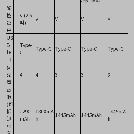
觸
控
V (2.5
V
V
V
V
螢
吋)
幕
US
B
Type-
Type-C
Type-C
Type-C
Type-C
接
C
口
麥
克
4
4
3
3
3
風
電
池
(可
拆
2290
1800mA
1445mA
1445mAh
1445mAh
卸
mAh
h
h
可
充