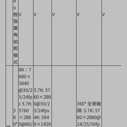
n
o
極
V
V
V
V
V
致
廣
角
拍
照
模
式
8K：7
680×
3840
@30/2
5.7K: 57
5/24fp
60×288
s 5.7K:
0@30/2
360° 全景鏡
3
5760
5/24fps
頭: 5.7K: 57
6
×288
4K: 384
60×2880@
0°
0@60/
0×1920
24/25/30fp