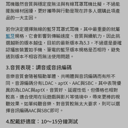
耳機雖然音質與穩定度無法與有線耳罩耳機比擬，不過能
擺脫線材困擾，更好攜帶與行動是現在許多人選購此項產
品的一大主因。
若你決定選擇無線的藍牙耳罩式耳機，其中最重要的就屬
藍牙
規格，它會影響到傳輸速度、音質與續航力，因此挑
選越新的版本越佳，目前的最新版本為5.3，不過還是要確
認播放裝置如手機、筆電的藍牙版本規格是否相符，避免
遇到版本不相容而無法使用問題。
3.音質表現：調音或音訊編碼
音樂音質會隨著驅動單體、共鳴體與音訊編碼而有所不
同。音源編碼分有LDAC、aptX、AAC與SBC，其中表現優
異的為LDAC與aptX，音質好、延遲性低，但價格也相對
較高，適合使用在玩遊戲與影片等情境中，帶來更棒的視
聽效果。如單純聽音樂、對音質較無太大要求，則可以選
擇音訊編碼AAC與SBC即可。
4.配戴舒適度：10～15分鐘測試