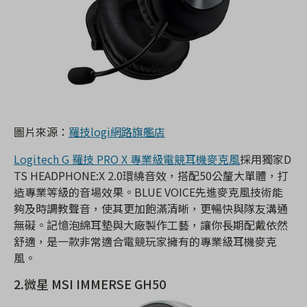
圖片來源：
羅技logi網路旗艦店
Logitech G 羅技 PRO X 專業級電競耳機麥克風
採用獨家D
TS HEADPHONE:X 2.0環繞音效，搭配
50公釐大單體，打
造專業等級的音場效果。
BLUE VOICE先進麥克風技術能
夠及時調教聲音，使其更加飽滿清晰，更暢快與隊友溝通
無礙。
記憶泡綿耳墊與大廠製作工藝，讓你長期配戴依然
舒適，是
一款
非常適合電競玩家擁有的
專業級耳機麥克
風。
2.微星 MSI IMMERSE GH50