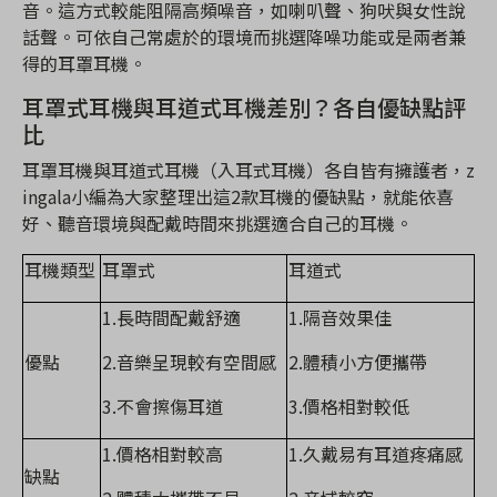
音。這方式較能阻隔高頻噪音，如喇叭聲、狗吠與女性說
話聲。可依自己常處於的環境而挑選降噪功能或是兩者兼
得的耳罩耳機。
耳罩式耳機與耳道式耳機差別？各自優缺點評
比
耳罩耳機與耳道式耳機（入耳式耳機）各自皆有擁護者，z
ingala小編為大家整理出這2款耳機的優缺點，就能依喜
好、聽音環境與配戴時間來挑選適合自己的耳機。
耳機類型
耳罩式
耳道式
1.長時間配戴舒適
1.隔音效果佳
優點
2.音樂呈現較有空間感
2.體積小方便攜帶
3.不會擦傷耳道
3.價格相對較低
1.價格相對較高
1.久戴易有耳道疼痛感
缺點