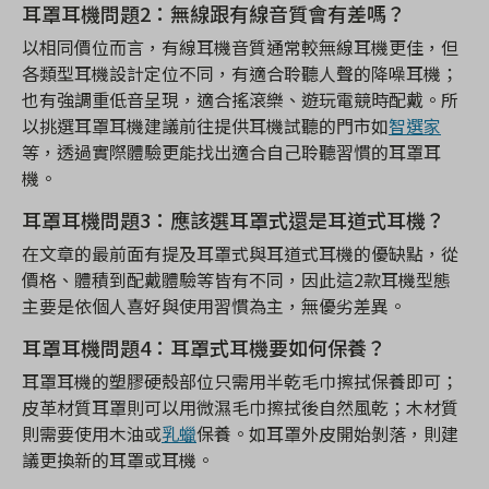
耳罩耳機問題2：無線跟有線音質會有差嗎？
以相同價位而言，有線耳機音質通常較無線耳機更佳，但
各類型耳機設計定位不同，有適合聆聽人聲的降噪耳機；
也有強調重低音呈現，適合搖滾樂、遊玩電競時配戴。所
以挑選耳罩耳機建議前往提供耳機試聽的門市如
智選家
等，透過實際體驗更能找出適合自己聆聽習慣的耳罩耳
機。
耳罩耳機問題3：應該選耳罩式還是耳道式耳機？
在文章的最前面有提及耳罩式與耳道式耳機的優缺點，從
價格、體積到配戴體驗等皆有不同，因此這2款耳機型態
主要是依個人喜好與使用習慣為主，無優劣差異。
耳罩耳機問題4：耳罩式耳機要如何保養？
耳罩耳機的塑膠硬殼部位只需用半乾毛巾擦拭保養即可；
皮革材質耳罩則可以用微濕毛巾擦拭後自然風乾；木材質
則需要使用木油或
乳蠟
保養。如耳罩外皮開始剝落，則建
議更換新的耳罩或耳機。