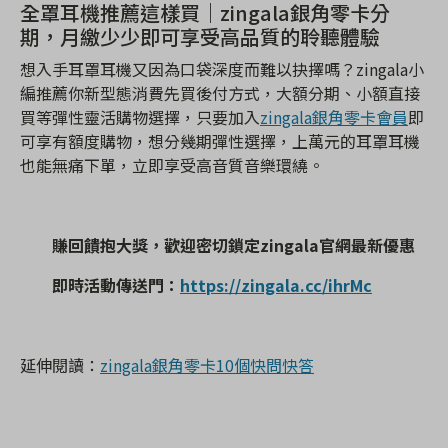
全罩耳機推薦這樣買｜zingala銀角零卡分
期，月繳少少即可享受高品質的聆聽體驗
想入手耳罩耳機又因為口袋深度而難以抉擇嗎？zingala小
編推薦你新型態消費先買後付方式，大額分期、小額直接
買等彈性靈活購物選擇，只要加入
zingala銀角零卡會員
即
可享有額度購物，想分幾期彈性選擇，上萬元的耳罩耳機
也能無痛下單，立即享受高音質音樂環繞。
賺回饋抱大獎，歡迎密切鎖定
zingala
官網最新優惠
即時活動傳送門：
https://zingala.cc/ihrMc
延伸閱讀：
zingala銀角零卡10個快問快答