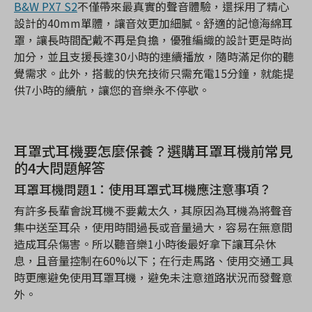
B&W PX7 S2
不僅帶來最真實的聲音體驗，還採用了精心
設計的40mm單體，讓音效更加細膩。舒適的記憶海綿耳
罩，讓長時間配戴不再是負擔，優雅編織的設計更是時尚
加分，並且支援長達30小時的連續播放，隨時滿足你的聽
覺需求。此外，搭載的快充技術只需充電15分鐘，就能提
供7小時的續航，讓您的音樂永不停歇。
耳罩式耳機要怎麼保養？選購耳罩耳機前常見
的4大問題解答
耳罩耳機問題1：使用耳罩式耳機應注意事項？
有許多長輩會說耳機不要戴太久，其原因為耳機為將聲音
集中送至耳朵，使用時間過長或音量過大，容易在無意間
造成耳朵傷害。所以聽音樂1小時後最好拿下讓耳朵休
息，且音量控制在60%以下；在行走馬路、使用交通工具
時更應避免使用耳罩耳機，避免未注意道路狀況而發聲意
外。