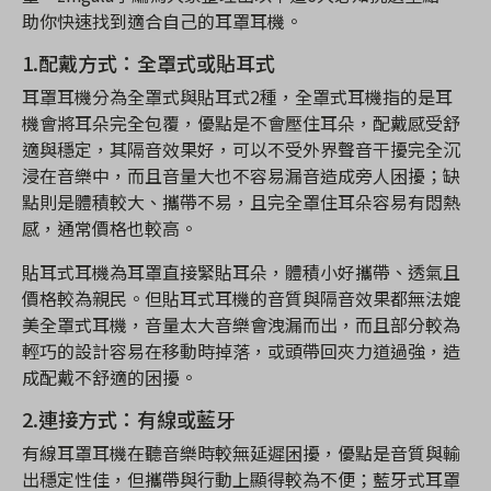
助你快速找到適合自己的耳罩耳機。
1.配戴方式：全罩式或貼耳式
耳罩耳機分為全罩式與貼耳式2種，全罩式耳機指的是耳
機會將耳朵完全包覆，優點是不會壓住耳朵，配戴感受舒
適與穩定，其隔音效果好，可以不受外界聲音干擾完全沉
浸在音樂中，而且音量大也不容易漏音造成旁人困擾；缺
點則是體積較大、攜帶不易，且完全罩住耳朵容易有悶熱
感，通常價格也較高。
貼耳式耳機為耳罩直接緊貼耳朵，體積小好攜帶、透氣且
價格較為親民。但貼耳式耳機的音質與隔音效果都無法媲
美全罩式耳機，音量太大音樂會洩漏而出，而且部分較為
輕巧的設計容易在移動時掉落，或頭帶回夾力道過強，造
成配戴不舒適的困擾。
2.連接方式：有線或藍牙
有線耳罩耳機在聽音樂時較無延遲困擾，優點是音質與輸
出穩定性佳，但攜帶與行動上顯得較為不便；藍牙式耳罩