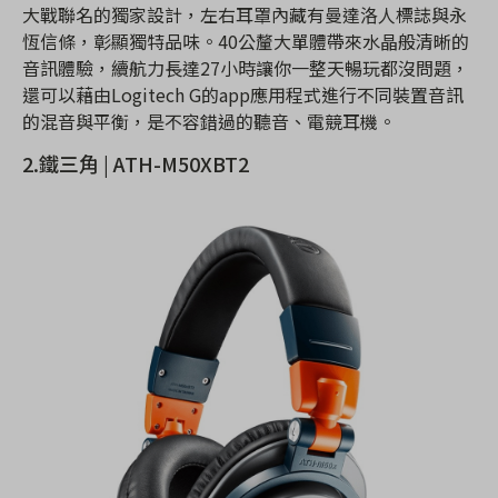
大戰聯名的獨家設計，左右耳罩內藏有曼達洛人標誌與永
恆信條，彰顯獨特品味。40
公釐大單體帶來水晶般清晰的
音訊體驗，
續航力長達27小時讓你一整天暢玩都沒問題
，
還可以藉由
Logitech G的app應用程式進行不同裝置音訊
的混音與平衡
，是不容錯過的聽音、電競耳機。
2.鐵三角 | ATH-M50XBT2