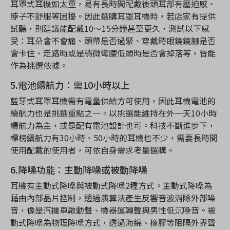
耳罩式耳機如太重，易有長時間配戴後頭耳部有壓迫感、
脖子不舒服等困擾。因此選購耳罩耳機時，若店家有提供
試聽，則建議能配戴10～15分鐘甚至更久，測試以下感
受：耳朵會不會痛、頭帶是否過緊、穿戴時眼鏡鏡腳是否
會卡住、走路時或是稍微彎腰低頭時是否會掉落等，皆能
作為挑選依據。
5.電池續航力：需10小時以上
藍牙式耳罩耳機需有電量供給方可使用，因此耳機電池的
續航力也是挑選重點之一。以挑選能維持在外一天10小時
續航力為主，或是配有電池設計也可。科技不斷進步下，
標榜續航力有30小時、50小時的耳機也不少，需要長時間
使用配戴的使用者，可依自身需求考量選購。
6.降噪功能：主動降噪或被動降噪
耳機有主動式降噪與被動式降噪2種方式。主動式降噪為
藉由內部晶片控制，透過演算法產生反響音波消除外部噪
音，像是汽機車啟動聲、機器運轉聲與男性低沉嗓音。被
動式降噪為物理降噪方式，透過海綿、橡膠等阻隔外界聲