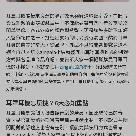
耳罩耳機能帶來良好的隔音效果與舒適聆聽享受，在聽音
樂或刺激的電競遊戲當中，不僅能靠著音樂、音效享受悠
閒與樂趣，各式各樣的顏色與造型，更是讓許多時下年輕
人當作配件之一，打造出獨特的時尚流行氛圍。然而耳罩
耳機的價差非常大，從品牌、外型不見得能判斷究竟適不
適合自己。所以zingala小編就整理出耳罩耳機推薦的挑選
方式與各品牌商品介紹，並告訴大家一個輕鬆購買耳罩耳
機的小撇步，那就是使用
zingala銀角零卡
，滿18歲國民皆可
線上申辦，成為會員後購買商品能聰明分期，每個月分期付款就能
立即享有與世隔絕的音樂饗宴，看到耳罩耳機介紹後，可別錯過這
好康機會。
耳罩耳機怎麼挑？6大必知重點
耳罩耳機是讓個人獨自聽音樂的產品，因此能發出的音
質、是否能隔絕外部噪音等都是挑選重點，不同款式長時
間配戴的舒適度也會有差別，續航力與使用方式也需考
量，zingala小編為大家整理出以下這6大必知挑選重點，