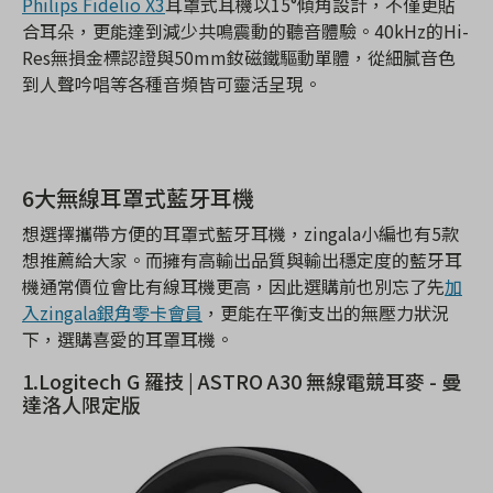
Philips Fidelio X3
耳罩式耳機以15°傾角設計，不僅更貼
合耳朵，更能達到減少共鳴震動的聽音體驗。40kHz的Hi-
Res無損金標認證與50mm釹磁鐵驅動單體，從細膩音色
到人聲吟唱等各種音頻皆可靈活呈現。
6大無線耳罩式藍牙耳機
想選擇攜帶方便的耳罩式藍牙耳機，zingala小編也有5款
想推薦給大家。而擁有高輸出品質與輸出穩定度的藍牙耳
機通常價位會比有線耳機更高，因此選購前也別忘了先
加
入zingala銀角零卡會員
，更能在平衡支出的無壓力狀況
下，選購喜愛的耳罩耳機。
1.Logitech G 羅技
|
ASTRO A30 無線電競耳麥 - 曼
達洛人限定版