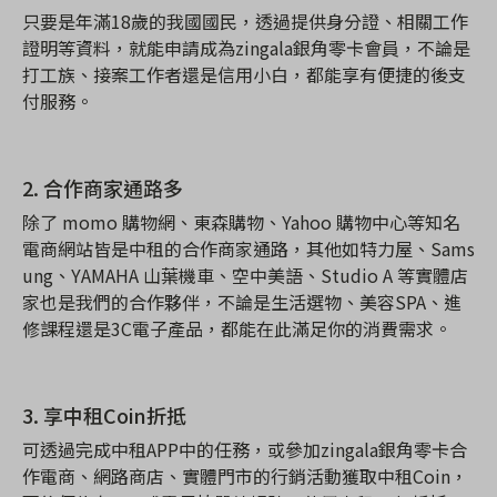
只要是年滿18
歲的我國國民，透過提供身分證、相關工作
證明等資料，就能申請成為zingala
銀角零卡會員，不論是
打工族、接案工作者還是信用小白，都能享有便捷的
後支
付
服務。
2.
合作商家通路多
除了 momo
購物網、東森購物、Yahoo
購物中心
等知名
電商網站皆是中租的合作商家通路，其他如特力屋、Sams
ung
、YAMAHA
山葉機車、空中美語、Studio A
等實體店
家也是我們的合作夥伴，不論是生活選物、美容SPA
、進
修課程還是3C
電子產品，都能在此滿足你的消費需求。
3.
享中租Coin
折抵
可透過完成中租APP
中的任務，或參加zingala
銀角零卡合
作電商、網路商店、實體門市的行銷活動獲取中租Coin
，