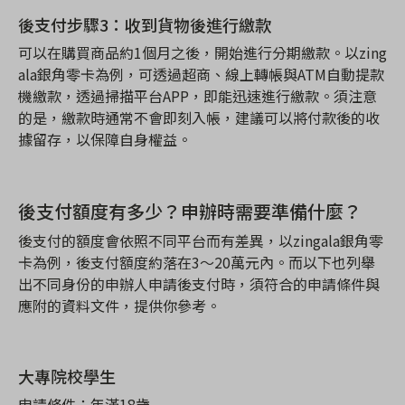
後支付步驟3
：
收到貨物後進行繳款
可以在購買商品
約
1
個月之後，開始進行分期繳款。以zing
ala
銀角零卡為例，可透過超商、線上轉帳與ATM
自動提款
機繳款，透過掃描平台APP
，即能迅速進行繳款。須注意
的是，繳款時通常不會即刻入帳，建議可以將付款後的收
據留存，以保障自身權益。
後支付額度有多少？申辦時需要準備什麼？
後支付的額度會依照不同平台而有差異，以zingala
銀角零
卡為例，後支付額度約落在3
～
20
萬元內。而以下也列舉
出不同身份的申辦人申請後支付時，須符合的申請條件與
應附的資料文件，提供你參考
。
大專院校學生
申請條件：年滿18
歲