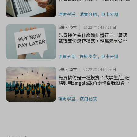
理財學堂
消費分期
無卡分期
理財小學堂
2022 年 04 月 29 日
先買後付為什麼如此盛行？一篇認
識後支付運作模式，輕鬆先享受後
付款
消費分期
理財學堂
無卡分期
理財小學堂
2022 年 04 月 06 日
先買後付是一種投資？大學生/上班
族利用zingala銀角零卡自我投資實
用案例分享！
理財學堂
使用祕笈