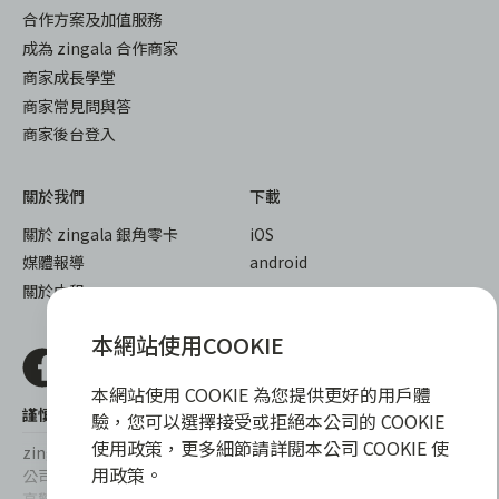
合作方案及加值服務
成為 zingala 合作商家
商家成長學堂
商家常見問與答
商家後台登入
關於我們
下載
關於 zingala 銀角零卡
iOS
媒體報導
android
關於中租
本網站使用COOKIE
本網站使用 COOKIE 為您提供更好的用戶體
謹慎衡量自身財務狀況，理性理財最安心
驗，您可以選擇接受或拒絕本公司的 COOKIE
使用政策，更多細節請詳閱本公司 COOKIE 使
zingala銀角零卡/仲信資融沒有代辦公司及代辦業務，也未與代辦
用政策。
公司合作，更不會要求您提供實體銀行提款卡或實體信用卡，請提