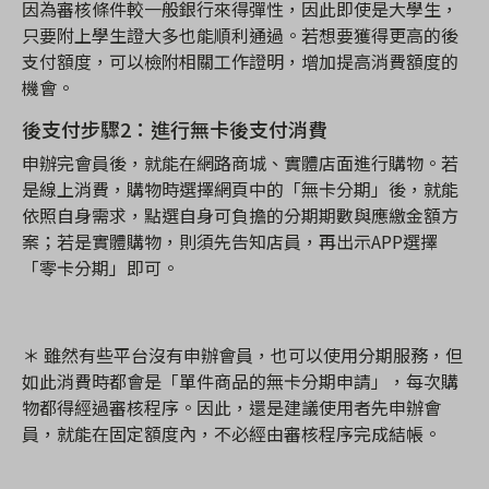
因為審核條件較一般銀行來得彈性，因此即使是大學生，
只要附上學生證
大多也能順利通過。若想要獲得
更
高的後
支付額度，可以檢附相關工作證明，增
加提高消費額度的
機會。
後支付步驟2
：進行無卡後支付消費
申辦完會員後，就能在網路商城、實體店面進行購物。若
是線上消費，購物時選擇網頁中的「無卡分期」後，就能
依照自身需求，點選自身可負擔的分期期數與應繳金額方
案；若是實體購物，則須先告知店員，再出示APP
選擇
「零卡分期」即可。
＊
雖然有些平台沒有申辦會員，也可以使用分期服務，但
如此消費時都會是「單件商品的無卡分期申請」，每次購
物都得經過審核程序。因此，還是建議使用者先申辦會
員，就能在固定額度內，不必經由審核程序完成結帳。