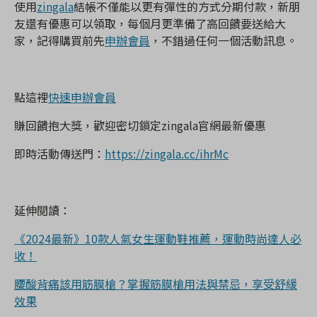
使用
zingala
結帳不僅能以更有彈性的方式分期付款，新朋
友還有優惠可以領取，每個月更準備了高回饋要送給大
家，記得購買前先
申辦會員
，不錯過任何一個活動訊息。
點這裡
快速申辦會員
賺回饋抱大獎，歡迎密切鎖定zingala官網最新優惠
即時活動傳送門：
https://zingala.cc/ihrMc
延伸閱讀：
《2024最新》10款人氣女生運動鞋推薦，運動時尚達人必
收！
腰酸背痛該用筋膜槍？掌握筋膜槍用法與禁忌，享受舒緩
效果