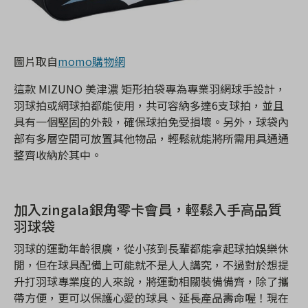
圖片取自
momo購物網
這款 MIZUNO 美津濃 矩形拍袋專為專業羽網球手設計，
羽球拍或網球拍都能使用，共可容納多達6支球拍，並且
具有一個堅固的外殼，確保球拍免受損壞。另外，球袋內
部有多層空間可放置其他物品，輕鬆就能將所需用具通通
整齊收納於其中。
加入zingala銀角零卡會員，輕鬆入手高品質
羽球袋
羽球的運動年齡很廣，從小孩到長輩都能拿起球拍娛樂休
閒，但在球具配備上可能就不是人人講究，不過對於想提
升打羽球專業度的人來說，將運動相關裝備備齊，除了攜
帶方便，更可以保護心愛的球具、延長產品壽命喔！現在