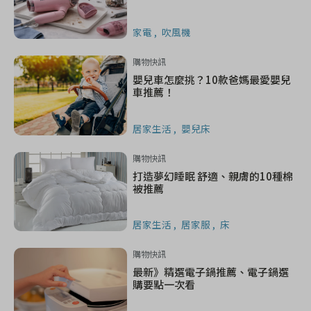
家電
吹風機
購物快訊
嬰兒車怎麼挑？10款爸媽最愛嬰兒
車推薦！
居家生活
嬰兒床
購物快訊
打造夢幻睡眠 舒適、親膚的10種棉
被推薦
居家生活
居家服
床
購物快訊
最新》精選電子鍋推薦、電子鍋選
購要點一次看