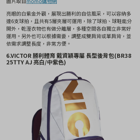
圖片取自
momo購物網
亮眼的白紫金外觀，展現出勝利的自信風采，可以容納多
達6支球拍，且共有5層夾層可運用，除了球拍、球鞋能分
開外，乾溼衣物也有做分離層，多種空間各自獨立非常好
運用。另外也可以根據需要，調整成雙肩背或單肩背，並
依需求調整長度，非常方便。
6.VICTOR 勝利體育 戴資穎專屬 長型後背包(BR38
25TTY AJ 亮白/中紫色)