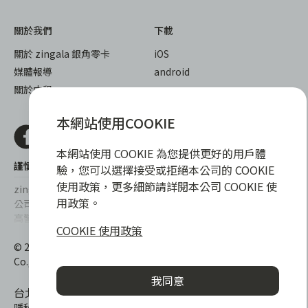
關於我們
下載
關於 zingala 銀角零卡
iOS
媒體報導
android
關於中租
本網站使用COOKIE
本網站使用 COOKIE 為您提供更好的用戶體
謹慎衡量自身財務狀況，理性理財最安心
驗，您可以選擇接受或拒絕本公司的 COOKIE
使用政策，更多細節請詳閱本公司 COOKIE 使
zingala銀角零卡/仲信資融沒有代辦公司及代辦業務，也未與代辦
用政策。
公司合作，更不會要求您提供實體銀行提款卡或實體信用卡，請提
高警覺，勿受騙上當！
COOKIE 使用政策
提醒您，消費前請審慎評估財務狀況，理性理財最安心。總費用年
© 2022 仲信資融股份有限公司 Chailease Consumer Finance
百分率區間為0%~15.9%，實際費用率，仍以各合作商家提供之商
Co., Ltd. All Rights Reserved.
品或服務為準，且每一案件實際之年百分率仍視其個別產品及分期
我同意
往來條件而有所不同，總費用年百分率不等於分期費用率。
台北市內湖區內湖路一段392號6F
隱私權保護政策
|
消費爭議處理
|
客服電話
:
0800-888-865