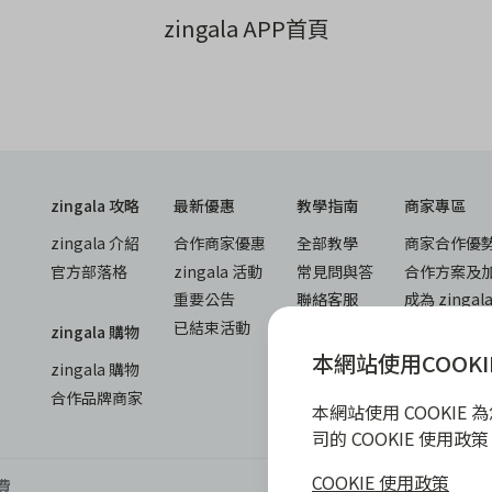
zingala APP首頁
zingala 攻略
最新優惠
教學指南
商家專區
zingala 介紹
合作商家優惠
全部教學
商家合作優
官方部落格
zingala 活動
常見問與答
合作方案及
重要公告
聯絡客服
成為 zinga
已結束活動
商家成長學
zingala 購物
商家常見問
本網站使用COOKI
zingala 購物
商家後台登
合作品牌商家
本網站使用 COOKI
司的 COOKIE 使用
COOKIE 使用政策
費