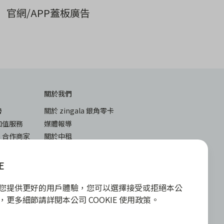
官網/APP蓋板廣告
關於我們
勢
關於 zingala 銀角零卡
加值服務
媒體報導
la 合作商家
關於中租
堂
與答
E
下載
入
iOS
E 為您提供更好的用戶體驗，您可以選擇接受或拒絕本公
android
政策，更多細節請詳閱本公司 COOKIE 使用政策。