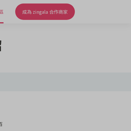
區
成為 zingala 合作商家
紹
百