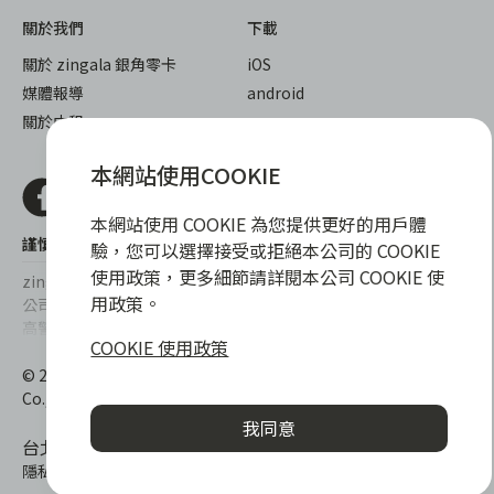
關於我們
下載
關於 zingala 銀角零卡
iOS
媒體報導
android
關於中租
本網站使用COOKIE
本網站使用 COOKIE 為您提供更好的用戶體
謹慎衡量自身財務狀況，理性理財最安心
驗，您可以選擇接受或拒絕本公司的 COOKIE
使用政策，更多細節請詳閱本公司 COOKIE 使
zingala銀角零卡/仲信資融沒有代辦公司及代辦業務，也未與代辦
用政策。
公司合作，更不會要求您提供實體銀行提款卡或實體信用卡，請提
高警覺，勿受騙上當！
COOKIE 使用政策
提醒您，消費前請審慎評估財務狀況，理性理財最安心。總費用年
© 2022 仲信資融股份有限公司 Chailease Consumer Finance
百分率區間為0%~15.9%，實際費用率，仍以各合作商家提供之商
Co., Ltd. All Rights Reserved.
品或服務為準，且每一案件實際之年百分率仍視其個別產品及分期
我同意
往來條件而有所不同，總費用年百分率不等於分期費用率。
台北市內湖區內湖路一段392號6F
隱私權保護政策
|
消費爭議處理
|
客服電話
:
0800-888-865