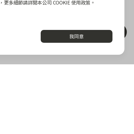
政策，更多細節請詳閱本公司 COOKIE 使用政策。
聯絡客服
我同意
關於我們
勢
關於 zingala 銀角零卡
加值服務
媒體報導
la 合作商家
關於中租
堂
與答
下載