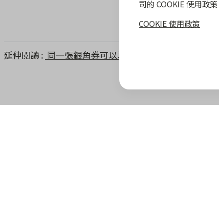
司的 COOKIE 使用
COOKIE 使用政策
延伸閱讀
同一張銀角券可以重複使用嗎
zingala 攻略
最新優惠
教學指南
商家專區
zingala 介紹
合作商家優惠
全部教學
商家合作優
官方部落格
zingala 活動
常見問與答
合作方案及
重要公告
聯絡客服
成為 zinga
已結束活動
商家成長學
zingala 購物
商家常見問
zingala 購物