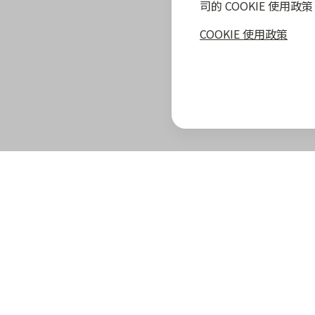
司的 COOKIE 使用
COOKIE 使用政策
zingala 攻略
最新優惠
教學指南
商家專區
zingala 介紹
合作商家優惠
全部教學
商家合作優
官方部落格
zingala 活動
常見問與答
合作方案及
重要公告
聯絡客服
成為 zinga
已結束活動
商家成長學
zingala 購物
商家常見問
zingala 購物