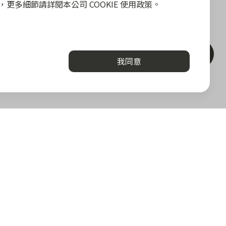
政策，更多細節請詳閱本公司 COOKIE 使用政策。
聯絡客服
我同意
關於我們
勢
關於 zingala 銀角零卡
加值服務
媒體報導
la 合作商家
關於中租
堂
與答
下載