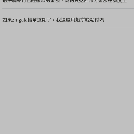
蝦拼晚點付已經繳款的金額，為何只返回部分金額在額度上
如果zingala帳單逾期了，我還能用蝦拼晚點付嗎