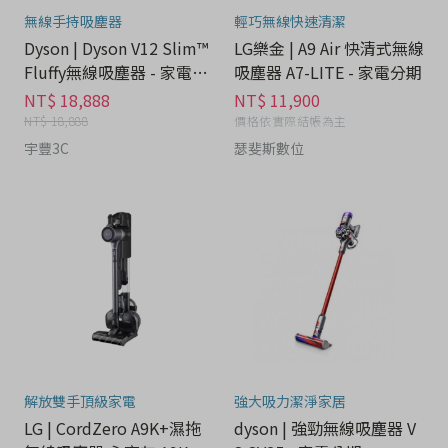
無線手持吸塵器
輕巧無線快速清潔
Dyson | Dyson V12 Slim™
LG樂金 | A9 Air 快清式無線
Fluffy無線吸塵器 - 家電分
吸塵器 A7-LITE - 家電分期
期
NT$ 18,888
NT$ 11,900
NT$ 18,888
價格依實際結帳為主
宇豐3C
瑟斐斯數位
解放雙手頂級家電
強大吸力潔淨家居
LG | CordZero A9K+濕拖
dyson | 強勁無線吸塵器 V